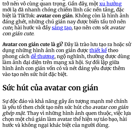
trở nên vô cùng quan trọng. Gần đây, một
xu hướng
mới lạ đã nhanh chóng chiếm lĩnh các nền tảng, đặc
biệt là TikTok:
avatar con gián
. Không còn là hình ảnh
đáng ghét, những chú gián nay được biến tấu trở nên
cute
, hài hước và đầy
sáng tạo
, tạo nên cơn sốt
avatar
con gián cute
.
Avatar con gián cute là gì?
Đây là trào lưu tạo ra hoặc sử
dụng những hình ảnh con gián được
thiết kế
theo
phong cách
dễ thương
, ngộ nghĩnh, thường được dùng
làm ảnh đại diện trên mạng xã hội. Sự đối lập giữa
hình ảnh con gián vốn có và nét đáng yêu được thêm
vào tạo nên sức hút đặc biệt.
Sức hút của avatar con gián
Sự độc đáo và khả năng gây ấn tượng mạnh mẽ chính
là yếu tố then chốt tạo nên sức hút cho
avatar con gián
ghép mặt
. Thay vì những hình ảnh quen thuộc, việc lựa
chọn một chú gián làm avatar thể hiện sự táo bạo, hài
hước và không ngại khác biệt của người dùng.