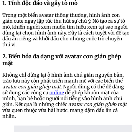
1. Tính độc đáo và gây tò mò
Trong một biển avatar thông thường, hình ảnh con
gián cute ngay lập tức thu hút sự chú ý. Nó tạo ra sự tò
mò, khiến người xem muốn tìm hiểu xem tại sao người
dùng lại chọn hình ảnh này. Đây là cách tuyệt vời để tạo
dấu ấn riêng và khởi đầu cho những cuộc trò chuyện
thú vị.
2. Biến hóa đa dạng với avatar con gián ghép
mặt
Không chỉ dừng lại ở hình ảnh chú gián nguyên bản,
trào lưu này còn phát triển mạnh mẽ với các biến thể
avatar con gián ghép mặt
. Người dùng có thể dễ dàng
sử dụng các công cụ
online
để ghép khuôn mặt của
mình, bạn bè hoặc người nổi tiếng vào hình ảnh chú
gián. Kết quả là những chiếc
avatar con gián ghép mặt
vừa quen thuộc vừa hài hước, mang đậm dấu ấn cá
nhân.