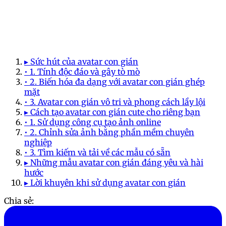
▸ Sức hút của avatar con gián
• 1. Tính độc đáo và gây tò mò
• 2. Biến hóa đa dạng với avatar con gián ghép
mặt
• 3. Avatar con gián vô tri và phong cách lầy lội
▸ Cách tạo avatar con gián cute cho riêng bạn
• 1. Sử dụng công cụ tạo ảnh online
• 2. Chỉnh sửa ảnh bằng phần mềm chuyên
nghiệp
• 3. Tìm kiếm và tải về các mẫu có sẵn
▸ Những mẫu avatar con gián đáng yêu và hài
hước
▸ Lời khuyên khi sử dụng avatar con gián
Chia sẻ: