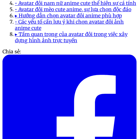
• Avatar đôi nam nữ anime cute thể hiện sự cá tính
• Avatar đôi mèo cute anime, sự lựa chọn độc đáo
▸ Hướng dẫn chọn avatar đôi anime phù hợp
• Các yếu tố cần lưu ý khi chọn avatar đôi ảnh
anime cute
▸ Tầm quan trọng của avatar đôi trong việc xây
dựng hình ảnh trực tuyến
Chia sẻ: