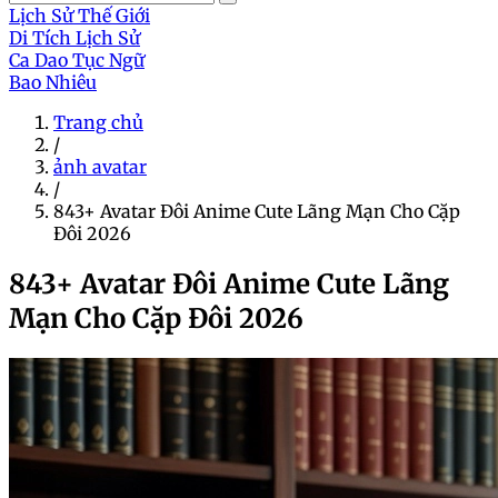
Lịch Sử Thế Giới
Di Tích Lịch Sử
Ca Dao Tục Ngữ
Bao Nhiêu
Trang chủ
/
ảnh avatar
/
843+ Avatar Đôi Anime Cute Lãng Mạn Cho Cặp
Đôi 2026
843+ Avatar Đôi Anime Cute Lãng
Mạn Cho Cặp Đôi 2026