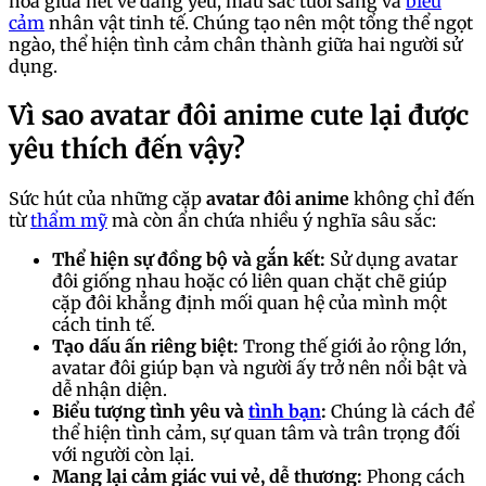
hòa giữa nét vẽ đáng yêu, màu sắc tươi sáng và
biểu
cảm
nhân vật tinh tế. Chúng tạo nên một tổng thể ngọt
ngào, thể hiện tình cảm chân thành giữa hai người sử
dụng.
Vì sao avatar đôi anime cute lại được
yêu thích đến vậy?
Sức hút của những cặp
avatar đôi anime
không chỉ đến
từ
thẩm mỹ
mà còn ẩn chứa nhiều ý nghĩa sâu sắc:
Thể hiện sự đồng bộ và gắn kết:
Sử dụng avatar
đôi giống nhau hoặc có liên quan chặt chẽ giúp
cặp đôi khẳng định mối quan hệ của mình một
cách tinh tế.
Tạo dấu ấn riêng biệt:
Trong thế giới ảo rộng lớn,
avatar đôi giúp bạn và người ấy trở nên nổi bật và
dễ nhận diện.
Biểu tượng tình yêu và
tình bạn
:
Chúng là cách để
thể hiện tình cảm, sự quan tâm và trân trọng đối
với người còn lại.
Mang lại cảm giác vui vẻ, dễ thương:
Phong cách