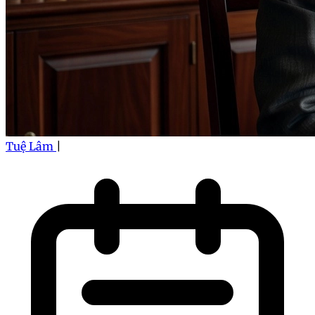
Tuệ Lâm
|