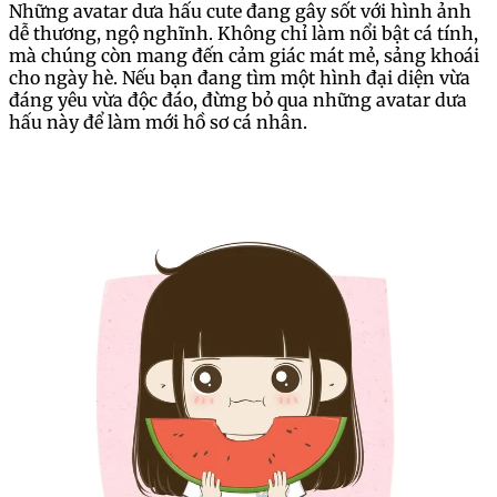
làm nổi bật trang cá nhân? Hãy cùng khám phá cách
tạo avatar dưa hấu cực dễ thương ngay hôm nay!
Avatar dưa hấu cute
Những avatar dưa hấu cute đang gây sốt với hình ảnh
dễ thương, ngộ nghĩnh. Không chỉ làm nổi bật cá tính,
mà chúng còn mang đến cảm giác mát mẻ, sảng khoái
cho ngày hè. Nếu bạn đang tìm một hình đại diện vừa
đáng yêu vừa độc đáo, đừng bỏ qua những avatar dưa
hấu này để làm mới hồ sơ cá nhân.