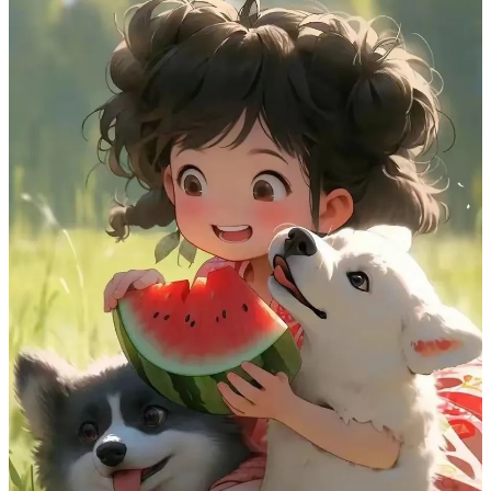
và đôi mắt to tròn, những chiếc avatar này sẽ "đốn tim"
bất kỳ ai. Hãy thêm chút tinh nghịch vào trang cá nhân
với các mẫu avatar dưa hấu chibi siêu dễ thương.