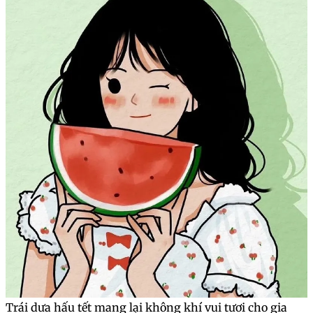
Dưa hấu densuke, loại dưa hấu đắt giá với hương vị
tuyệt vời!