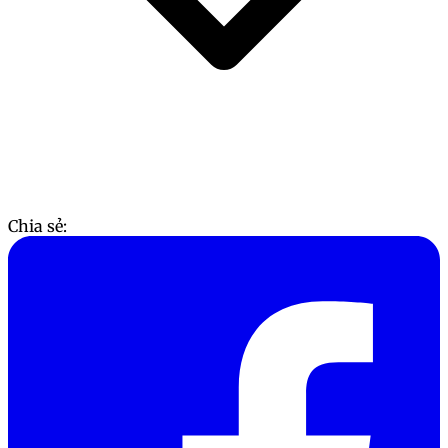
▸ Avatar dưa hấu cute
▸ Avatar dưa hấu chibi
▸ Hình nền dưa hấu dễ thương
▸ Dưa hấu không hạt mặt trời đỏ
▸ Dưa hấu vàng
Chia sẻ: