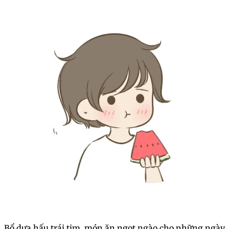
Khám phá công dụng của trái dưa hấu, từ giải khát đến
làm đẹp!