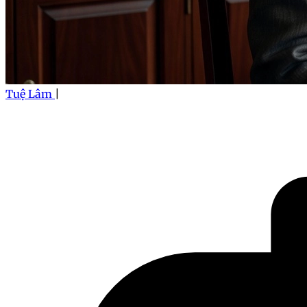
Tuệ Lâm
|