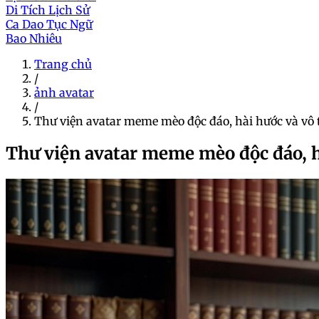
Di Tích Lịch Sử
Ca Dao Tục Ngữ
Bao Nhiêu
Trang chủ
/
ảnh avatar
/
Thư viện avatar meme mèo độc đáo, hài hước và vô t
Thư viện avatar meme mèo độc đáo, hà