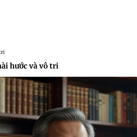
ri
i hước và vô tri