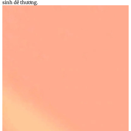
sinh dễ thương.