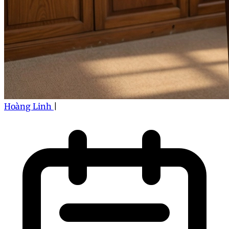
Hoàng Linh
|