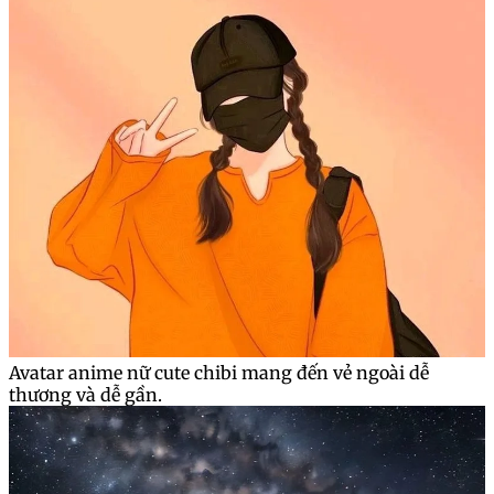
Avatar anime nữ cute chibi mang đến vẻ ngoài dễ
thương và dễ gần.