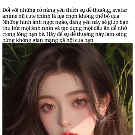
Đối với những cô nàng yêu thích sự dễ thương, avatar
anime nữ cute chính là lựa chọn không thể bỏ qua.
Những hình ảnh ngọt ngào, đáng yêu này sẽ giúp bạn
thu hút mọi ánh nhìn và tạo dựng một dấu ấn dễ nhớ
trong lòng bạn bè. Hãy để sự dễ thương này làm sáng
bừng không gian mạng xã hội của bạn.