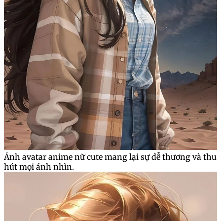
Ảnh avatar anime nữ cute mang lại sự dễ thương và thu
hút mọi ánh nhìn.