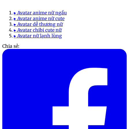
▸ Avatar anime nữ ngầu
▸ Avatar anime nữ cute
▸ Avatar dễ thương nữ
▸ Avatar chibi cute nữ
▸ Avatar nữ lạnh lùng
Chia sẻ: