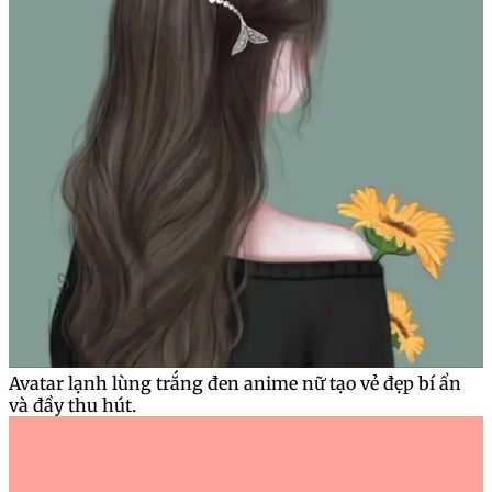
Avatar lạnh lùng trắng đen anime nữ tạo vẻ đẹp bí ẩn
và đầy thu hút.