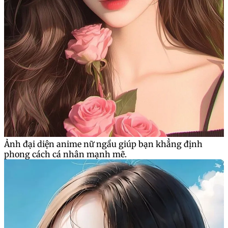
Ảnh đại diện anime nữ ngầu giúp bạn khẳng định
phong cách cá nhân mạnh mẽ.