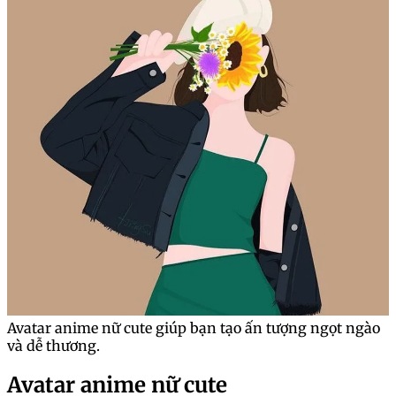
Avatar anime nữ cute giúp bạn tạo ấn tượng ngọt ngào
và dễ thương.
Avatar anime nữ cute