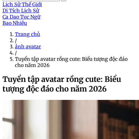
Lịch Sử Thế Giới
Di Tích Lịch Sử
Ca Dao Tục Ngữ
Bao Nhiêu
Trang chủ
/
ảnh avatar
/
Tuyển tập avatar rồng cute: Biểu tượng độc đáo
cho năm 2026
Tuyển tập avatar rồng cute: Biểu
tượng độc đáo cho năm 2026