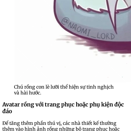
Chú rồng con lè lưỡi thể hiện sự tinh nghịch
và hài hước.
Avatar rồng với trang phục hoặc phụ kiện độc
đáo
Để tăng thêm phần thú vị, các nhà thiết kế thường
thêm vào hình ảnh rồng những bộ trang phục hoặc