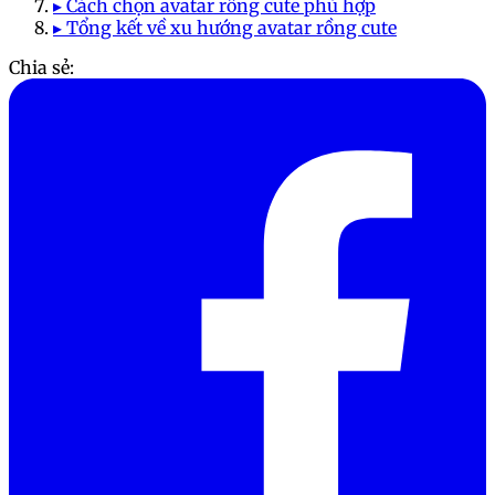
▸ Cách chọn avatar rồng cute phù hợp
▸ Tổng kết về xu hướng avatar rồng cute
Chia sẻ: