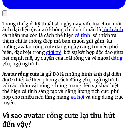
Trong thế giới kỹ thuật số ngày nay, việc lựa chọn một
ảnh đại diện (avatar) không chỉ đơn thuần là
hình ảnh
cá nhân mà còn là cách thể hiện
cá tính
, sở thích và
thậm chí là thông điệp mà bạn muốn gửi gắm. Xu
hướng avatar rồng cute đang ngày càng trở nên phổ
biến, đặc biệt trong
giới trẻ
, bởi sự kết hợp độc đáo giữa
nét mạnh mẽ, uy quyền của loài rồng và vẻ ngoài
đáng
yêu
, ngộ nghĩnh.
Avatar rồng cute là gì?
Đó là những hình ảnh đại diện
được thiết kế theo phong cách đáng yêu, ngộ nghĩnh
với các nhân vật rồng. Chúng mang đến sự khác biệt,
thể hiện cá tính sáng tạo và năng lượng tích cực, phù
hợp cho nhiều nền tảng mạng
xã hội
và ứng dụng trực
tuyến.
Vì sao avatar rồng cute lại thu hút
đến vậy?