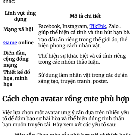
khác:
Lĩnh vực ứng
Mô tả chi tiết
dụng
Facebook, Instagram,
TikTok
, Zalo...
Mạng xã hội
giúp thể hiện cá tính và thu hút bạn bè.
Tạo dấu ấn riêng trong thế giới ảo, thể
Game
online
hiện phong cách nhân vật.
Diễn đàn,
Thể hiện sự khác biệt và cá tính riêng
cộng đồng
trong các nhóm thảo luận.
mạng
Thiết kế đồ
Sử dụng làm nhân vật trong các dự án
họa, minh
sáng tạo, truyện tranh, poster.
họa
Cách chọn avatar rồng cute phù hợp
Việc lựa chọn một avatar ưng ý cần dựa trên nhiều yếu
tố để đảm bảo sự hài hòa và thể hiện đúng tinh thần
bạn muốn truyền tải. Hãy xem xét các yếu tố sau: