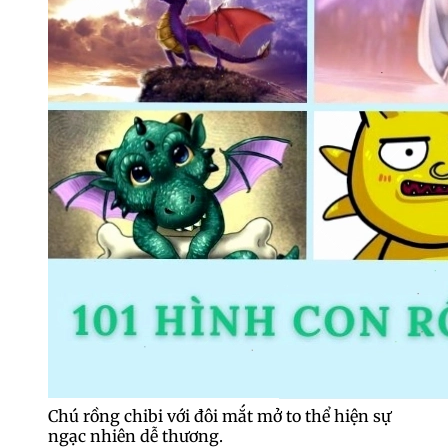
Chú rồng chibi với đôi mắt mở to thể hiện sự
ngạc nhiên dễ thương.