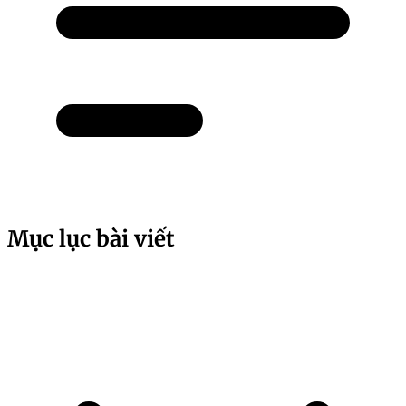
Mục lục bài viết