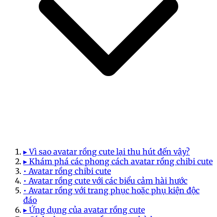
▸ Vì sao avatar rồng cute lại thu hút đến vậy?
▸ Khám phá các phong cách avatar rồng chibi cute
• Avatar rồng chibi cute
• Avatar rồng cute với các biểu cảm hài hước
• Avatar rồng với trang phục hoặc phụ kiện độc
đáo
▸ Ứng dụng của avatar rồng cute