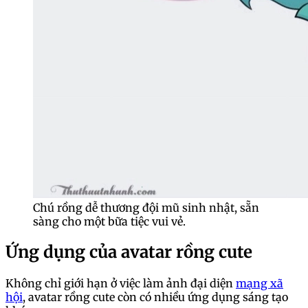
Chú rồng dễ thương đội mũ sinh nhật, sẵn
sàng cho một bữa tiệc vui vẻ.
Ứng dụng của avatar rồng cute
Không chỉ giới hạn ở việc làm ảnh đại diện
mạng xã
hội
, avatar rồng cute còn có nhiều ứng dụng sáng tạo