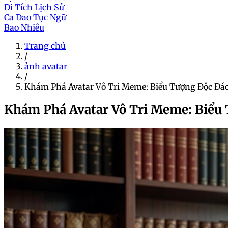
Di Tích Lịch Sử
Ca Dao Tục Ngữ
Bao Nhiêu
Trang chủ
/
ảnh avatar
/
Khám Phá Avatar Vô Tri Meme: Biểu Tượng Độc Đ
Khám Phá Avatar Vô Tri Meme: Biểu