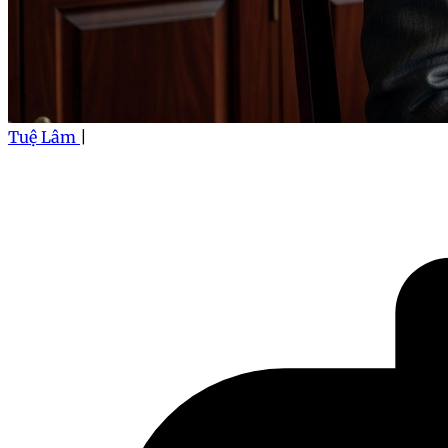
Tuệ Lâm
|