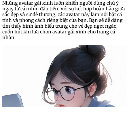
Những avatar gái xinh luôn khiến người dùng chú ý
ngay từ cái nhìn đầu tiên. Với sự kết hợp hoàn hảo giữa
sắc đẹp và sự dễ thương, các avatar này làm nổi bật cá
tính và phong cách riêng biệt của bạn. Bạn sẽ dễ dàng
tìm thấy hình ảnh biểu trưng cho vẻ đẹp ngọt ngào,
cuốn hút khi lựa chọn avatar gái xinh cho trang cá
nhân.