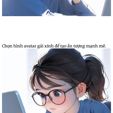
Chọn hình avatar gái xinh để tạo ấn tượng mạnh mẽ.