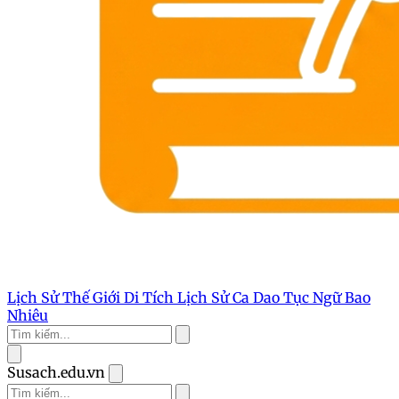
Lịch Sử Thế Giới
Di Tích Lịch Sử
Ca Dao Tục Ngữ
Bao
Nhiêu
Susach.edu.vn