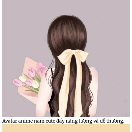
Avatar anime nam cute đầy năng lượng và dễ thương.