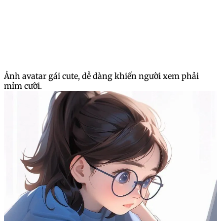
Ảnh avatar gái cute, dễ dàng khiến người xem phải
mỉm cười.