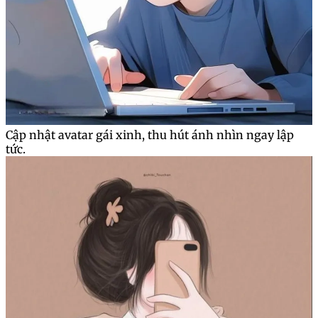
Cập nhật avatar gái xinh, thu hút ánh nhìn ngay lập
tức.