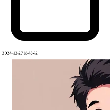
2024-12-27 16:43:42