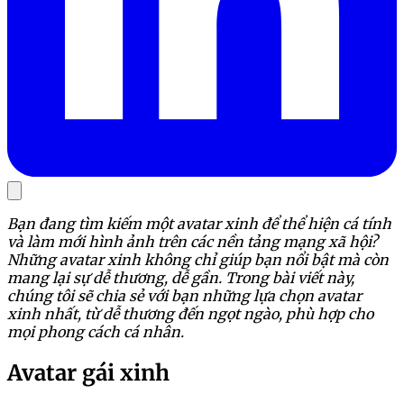
Bạn đang tìm kiếm một avatar xinh để thể hiện cá tính
và làm mới hình ảnh trên các nền tảng mạng xã hội?
Những avatar xinh không chỉ giúp bạn nổi bật mà còn
mang lại sự dễ thương, dễ gần. Trong bài viết này,
chúng tôi sẽ chia sẻ với bạn những lựa chọn avatar
xinh nhất, từ dễ thương đến ngọt ngào, phù hợp cho
mọi phong cách cá nhân.
Avatar gái xinh