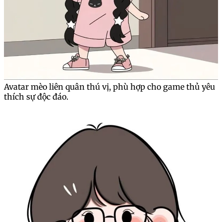
Avatar mèo liên quân thú vị, phù hợp cho game thủ yêu
thích sự độc đáo.