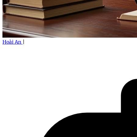
Hoài An
|