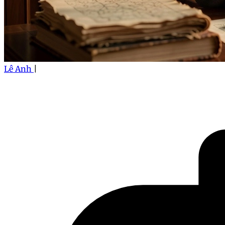
Lê Anh
|