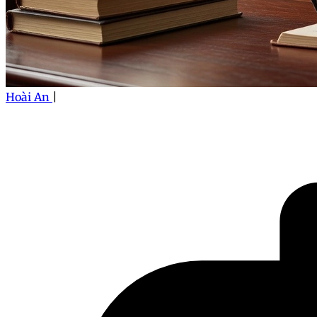
Hoài An
|