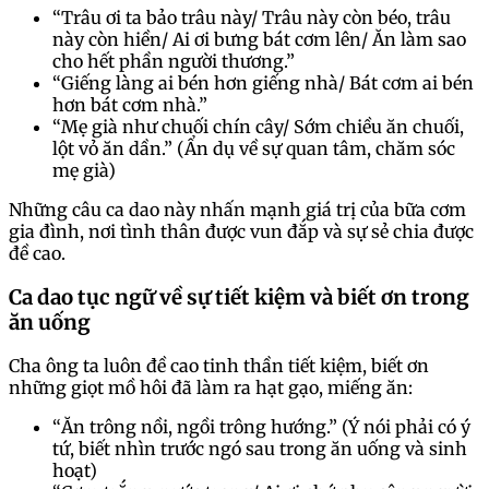
“Trâu ơi ta bảo trâu này/ Trâu này còn béo, trâu
này còn hiền/ Ai ơi bưng bát cơm lên/ Ăn làm sao
cho hết phần người thương.”
“Giếng làng ai bén hơn giếng nhà/ Bát cơm ai bén
hơn bát cơm nhà.”
“Mẹ già như chuối chín cây/ Sớm chiều ăn chuối,
lột vỏ ăn dần.” (Ẩn dụ về sự quan tâm, chăm sóc
mẹ già)
Những câu ca dao này nhấn mạnh giá trị của bữa cơm
gia đình, nơi tình thân được vun đắp và sự sẻ chia được
đề cao.
Ca dao tục ngữ về sự tiết kiệm và biết ơn trong
ăn uống
Cha ông ta luôn đề cao tinh thần tiết kiệm, biết ơn
những giọt mồ hôi đã làm ra hạt gạo, miếng ăn:
“Ăn trông nồi, ngồi trông hướng.” (Ý nói phải có ý
tứ, biết nhìn trước ngó sau trong ăn uống và sinh
hoạt)