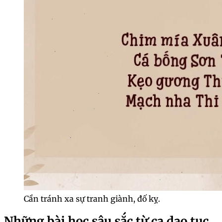
Cần tránh xa sự tranh giành, đố kỵ.
Những bài học sâu sắc từ ca dao tục