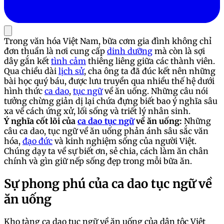
Trong văn hóa Việt Nam, bữa cơm gia đình không chỉ
đơn thuần là nơi cung cấp
dinh dưỡng
mà còn là sợi
dây gắn kết
tình cảm
thiêng liêng giữa các thành viên.
Qua chiều dài
lịch sử
, cha ông ta đã đúc kết nên những
bài học quý báu, được lưu truyền qua nhiều thế hệ dưới
hình thức
ca dao
,
tục ngữ
về ăn uống. Những câu nói
tưởng chừng giản dị lại chứa đựng biết bao ý nghĩa sâu
xa về cách ứng xử, lối sống và triết lý nhân sinh.
Ý nghĩa cốt lõi của
ca dao tục ngữ
về ăn uống:
Những
câu ca dao, tục ngữ về ăn uống phản ánh sâu sắc văn
hóa,
đạo đức
và kinh nghiệm sống của người Việt.
Chúng dạy ta về sự biết ơn, sẻ chia, cách làm ăn chân
chính và gìn giữ nếp sống đẹp trong mỗi bữa ăn.
Sự phong phú của ca dao tục ngữ về
ăn uống
Kho tàng ca dao tục ngữ về ăn uống của dân tộc Việt