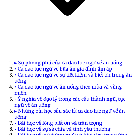
▸ Sự phong phú của ca dao tục ngữ về ăn uống
• Ca dao tục ngữ về bữa ăn gia đình ấm áp
• Ca dao tục ngữ về sự tiết kiệm và biết ơn trong ăn
uống
• Ca dao tục ngữ về ăn uống theo mùa và vùng
miền
• Ý nghĩa về đạo lý trong các câu thành ngữ, tục
ngữ về ăn uống
▸ Những bài học sâu sắc từ ca dao tục ngữ về ăn
uống
• Bài học về lòng biết ơn và trân trọng
• Bài học về sự sẻ chia và tình yêu thương
• Bài học về sự chừng mực và khéo léo trong ứng