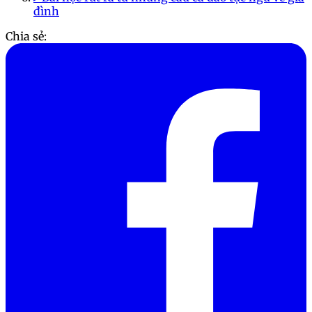
đình
Chia sẻ: