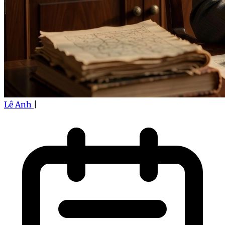
Lê Anh
|