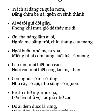
Trách ai đặng cá quên nơm,
Đặng chim bẻ ná, quên ơn sinh thành.
Ai về tôi gửi đôi giày,
Phòng khi mưa gió để thầy mẹ đi.
Ơn cha nặng lắm ai ơi,
Nghĩa mẹ bằng trời, chín tháng cưu mang.
Ngồi buồn nhớ mẹ ta xưa,
Miệng nhai cơm búng, lưỡi lừa cá xương.
Lên non mới biết non cao,
Nuôi con mới biết công lao mẹ, thầy.
Con người có tổ, có tông,
Như cây có cội, như sông có nguồn.
Bé thì nhờ mẹ, nhờ cha,
Lớn lên nhờ vợ, lúc già nhờ con.
Đố ai đếm được lá rừng,