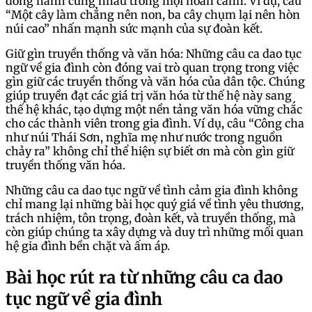
đồng hành cùng nhau trong mọi hoàn cảnh. Ví dụ, câu
“Một cây làm chẳng nên non, ba cây chụm lại nên hòn
núi cao” nhấn mạnh sức mạnh của sự đoàn kết.
Giữ gìn truyền thống và văn hóa: Những câu ca dao tục
ngữ về gia đình còn đóng vai trò quan trọng trong việc
gìn giữ các truyền thống và văn hóa của dân tộc. Chúng
giúp truyền đạt các giá trị văn hóa từ thế hệ này sang
thế hệ khác, tạo dựng một nền tảng văn hóa vững chắc
cho các thành viên trong gia đình. Ví dụ, câu “Công cha
như núi Thái Sơn, nghĩa mẹ như nước trong nguồn
chảy ra” không chỉ thể hiện sự biết ơn mà còn gìn giữ
truyền thống văn hóa.
Những câu ca dao tục ngữ về tình cảm gia đình không
chỉ mang lại những bài học quý giá về tình yêu thương,
trách nhiệm, tôn trọng, đoàn kết, và truyền thống, mà
còn giúp chúng ta xây dựng và duy trì những mối quan
hệ gia đình bền chặt và ấm áp.
Bài học rút ra từ những câu ca dao
tục ngữ về gia đình