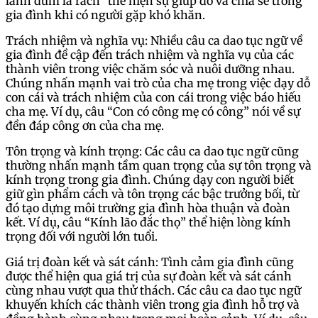
lành đùm lá rách” thể hiện sự giúp đỡ và chia sẻ trong
gia đình khi có người gặp khó khăn.
Trách nhiệm và nghĩa vụ: Nhiều câu ca dao tục ngữ về
gia đình đề cập đến trách nhiệm và nghĩa vụ của các
thành viên trong việc chăm sóc và nuôi dưỡng nhau.
Chúng nhấn mạnh vai trò của cha mẹ trong việc dạy dỗ
con cái và trách nhiệm của con cái trong việc báo hiếu
cha mẹ. Ví dụ, câu “Con có công mẹ có công” nói về sự
đền đáp công ơn của cha mẹ.
Tôn trọng và kính trọng: Các câu ca dao tục ngữ cũng
thường nhấn mạnh tầm quan trọng của sự tôn trọng và
kính trọng trong gia đình. Chúng dạy con người biết
giữ gìn phẩm cách và tôn trọng các bậc trưởng bối, từ
đó tạo dựng môi trường gia đình hòa thuận và đoàn
kết. Ví dụ, câu “Kính lão đắc thọ” thể hiện lòng kính
trọng đối với người lớn tuổi.
Giá trị đoàn kết và sát cánh: Tình cảm gia đình cũng
được thể hiện qua giá trị của sự đoàn kết và sát cánh
cùng nhau vượt qua thử thách. Các câu ca dao tục ngữ
khuyến khích các thành viên trong gia đình hỗ trợ và