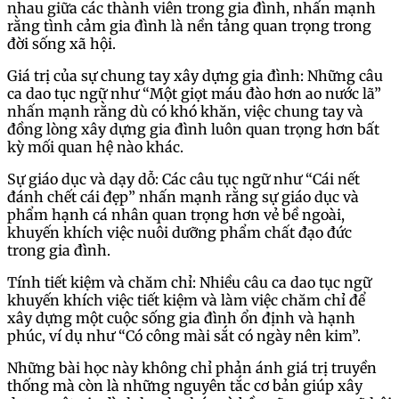
nhau giữa các thành viên trong gia đình, nhấn mạnh
rằng tình cảm gia đình là nền tảng quan trọng trong
đời sống xã hội.
Giá trị của sự chung tay xây dựng gia đình: Những câu
ca dao tục ngữ như “Một giọt máu đào hơn ao nước lã”
nhấn mạnh rằng dù có khó khăn, việc chung tay và
đồng lòng xây dựng gia đình luôn quan trọng hơn bất
kỳ mối quan hệ nào khác.
Sự giáo dục và dạy dỗ: Các câu tục ngữ như “Cái nết
đánh chết cái đẹp” nhấn mạnh rằng sự giáo dục và
phẩm hạnh cá nhân quan trọng hơn vẻ bề ngoài,
khuyến khích việc nuôi dưỡng phẩm chất đạo đức
trong gia đình.
Tính tiết kiệm và chăm chỉ: Nhiều câu ca dao tục ngữ
khuyến khích việc tiết kiệm và làm việc chăm chỉ để
xây dựng một cuộc sống gia đình ổn định và hạnh
phúc, ví dụ như “Có công mài sắt có ngày nên kim”.
Những bài học này không chỉ phản ánh giá trị truyền
thống mà còn là những nguyên tắc cơ bản giúp xây