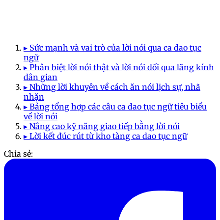
▸ Sức mạnh và vai trò của lời nói qua ca dao tục
ngữ
▸ Phân biệt lời nói thật và lời nói dối qua lăng kính
dân gian
▸ Những lời khuyên về cách ăn nói lịch sự, nhã
nhặn
▸ Bảng tổng hợp các câu ca dao tục ngữ tiêu biểu
về lời nói
▸ Nâng cao kỹ năng giao tiếp bằng lời nói
▸ Lời kết đúc rút từ kho tàng ca dao tục ngữ
Chia sẻ: