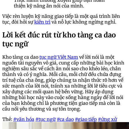
thiện kỹ năng ăn nói của mình.
Việc rèn luyện kỹ năng giao tiếp là một quá trình liên
tục, đòi hỏi sự
kiên trì
và nỗ lực không ngừng nghỉ.
Lời kết đúc rút từ kho tàng ca dao
tục ngữ
Kho tàng ca dao
tục ngữ Việt Nam
về lời nói là một
nguồn tài nguyên vô giá, cung cấp những bài học kinh
nghiệm sâu sắc về cách ăn nói sao cho khéo léo, chân
thành và có ý nghĩa. Mỗi câu, mỗi chữ đều chứa đựng
trí tuệ của cha ông, giúp chúng ta nhận thức rõ hơn về
sức mạnh của lời nói, tránh xa những lời lẽ tiêu cực và
xây dựng các mối quan hệ bền vững. Hãy áp dụng
những bài học này vào cuộc sống hàng ngày để lời nói
của bạn không chỉ là phương tiện giao tiếp mà còn là
cầu nối yêu thương và sự tôn trọng.
Thẻ:
#văn hóa
#tục ngữ
#ca dao
#giao tiếp
#ứng xử