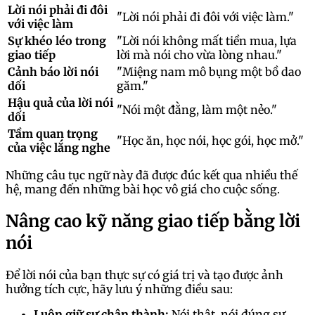
Lời nói phải đi đôi
"Lời nói phải đi đôi với việc làm."
với việc làm
Sự khéo léo trong
"Lời nói không mất tiền mua, lựa
giao tiếp
lời mà nói cho vừa lòng nhau."
Cảnh báo lời nói
"Miệng nam mô bụng một bồ dao
dối
găm."
Hậu quả của lời nói
"Nói một đằng, làm một nẻo."
dối
Tầm quan trọng
"Học ăn, học nói, học gói, học mở."
của việc lắng nghe
Những câu tục ngữ này đã được đúc kết qua nhiều thế
hệ, mang đến những bài học vô giá cho cuộc sống.
Nâng cao kỹ năng giao tiếp bằng lời
nói
Để lời nói của bạn thực sự có giá trị và tạo được ảnh
hưởng tích cực, hãy lưu ý những điều sau:
Luôn giữ sự chân thành:
Nói thật, nói đúng sự