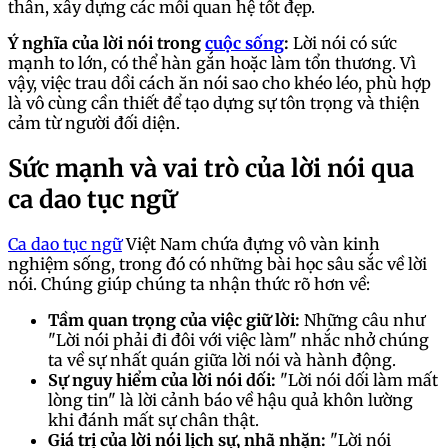
thân, xây dựng các mối quan hệ tốt đẹp.
Ý nghĩa của lời nói trong
cuộc sống
:
Lời nói có sức
mạnh to lớn, có thể hàn gắn hoặc làm tổn thương. Vì
vậy, việc trau dồi cách ăn nói sao cho khéo léo, phù hợp
là vô cùng cần thiết để tạo dựng sự tôn trọng và thiện
cảm từ người đối diện.
Sức mạnh và vai trò của lời nói qua
ca dao tục ngữ
Ca dao tục ngữ
Việt Nam chứa đựng vô vàn kinh
nghiệm sống, trong đó có những bài học sâu sắc về lời
nói. Chúng giúp chúng ta nhận thức rõ hơn về:
Tầm quan trọng của việc giữ lời:
Những câu như
"Lời nói phải đi đôi với việc làm" nhắc nhở chúng
ta về sự nhất quán giữa lời nói và hành động.
Sự nguy hiểm của lời nói dối:
"Lời nói dối làm mất
lòng tin" là lời cảnh báo về hậu quả khôn lường
khi đánh mất sự chân thật.
Giá trị của lời nói lịch sự, nhã nhặn:
"Lời nói