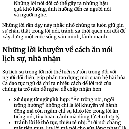
Những lời nói dối có thể gây ra những hậu
quả khó lường, ảnh hưởng đến cả người nói
và người nghe.
Những lời răn dạy này nhắc nhở chúng ta luôn giữ gìn
sự chân thật trong lời nói, tránh xa thói quen nói dối để
xây dựng một cuộc sống văn minh, lành mạnh.
Những lời khuyên về cách ăn nói
lịch sự, nhã nhặn
Sự lịch sự trong lời nói thể hiện sự tôn trọng đối với
người đối diện, góp phần tạo dựng mối quan hệ hài hòa.
Ca dao tục ngữ đã chỉ ra nhiều cách để lời nói của
chúng ta trở nên dễ nghe, dễ chấp nhận hơn:
Sử dụng từ ngữ phù hợp:
"Ăn trông nồi, ngồi
trông hướng" không chỉ là lời khuyên về hành
động mà còn ngầm chỉ sự khéo léo trong lời ăn
tiếng nói, tùy hoàn cảnh mà dùng từ cho hợp lý.
Tránh lời lẽ thô tục, thiếu tế nhị:
"Lời nói chẳng
mất tiền mua, lựa lời mà nói cho vừa lòng nhau" là