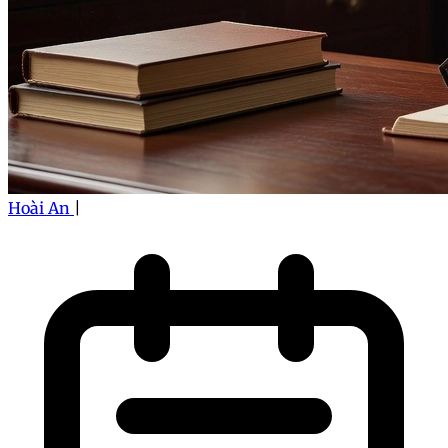
Hoài An
|