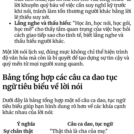
lời khuyên quý báu về việc cần suy nghĩ kỹ trước
khi nói, tránh làm tổn thương người khác bằng lời
lẽ thiếu suy xét.
Lắng nghe và thấu hiểu:
"Học ăn, học nói, học gói,
học mở" cho thấy tầm quan trọng của việc học hỏi
cách giao tiếp sao cho tinh tế, biết lắng nghe và
thấu hiểu người khác.
Một lời nói lịch sự, đúng mực không chỉ thể hiện trình
độ văn hóa mà còn là bí quyết để tạo dựng sự tin cậy và
quý mến từ mọi người xung quanh.
Bảng tổng hợp các câu ca dao tục
ngữ tiêu biểu về lời nói
Dưới đây là bảng tổng hợp một số câu ca dao, tục ngữ
tiêu biểu giúp bạn hình dung rõ hơn về các khía cạnh
khác nhau của lời nói:
Ý nghĩa
Câu ca dao, tục ngữ
Sự chân thật
"Thật thà là cha của mẹ."