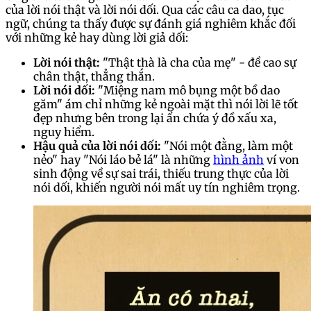
của lời nói thật và lời nói dối. Qua các câu ca dao, tục
ngữ, chúng ta thấy được sự đánh giá nghiêm khắc đối
với những kẻ hay dùng lời giả dối:
Lời nói thật:
"Thật thà là cha của mẹ" - đề cao sự
chân thật, thẳng thắn.
Lời nói dối:
"Miệng nam mô bụng một bồ dao
găm" ám chỉ những kẻ ngoài mặt thì nói lời lẽ tốt
đẹp nhưng bên trong lại ẩn chứa ý đồ xấu xa,
nguy hiểm.
Hậu quả của lời nói dối:
"Nói một đằng, làm một
nẻo" hay "Nói láo bẻ lá" là những
hình ảnh
ví von
sinh động về sự sai trái, thiếu trung thực của lời
nói dối, khiến người nói mất uy tín nghiêm trọng.