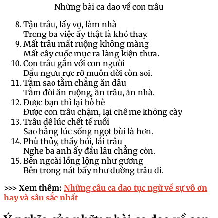
Những bài ca dao về con trâu
Tậu trâu, lấy vợ, làm nhà
Trong ba việc ấy thật là khó thay.
Mất trâu mất ruộng không màng
Mất cây cuốc mục ra làng kiện thưa.
Con trâu gắn với con người
Đẩu ngưu rực rỡ muôn đời còn soi.
Tằm sao tằm chẳng ăn dâu
Tằm đòi ăn ruộng, ăn trâu, ăn nhà.
Được bạn thì lại bỏ bè
Được con trâu chậm, lại chê me không cày.
Trâu dê lúc chết tế ruồi
Sao bằng lúc sống ngọt bùi là hơn.
Phù thủy, thầy bói, lái trâu
Nghe ba anh ấy đầu lâu chẳng còn.
Bên ngoài lồng lộng như gương
Bên trong nát bấy như đường trâu đi.
>>> Xem thêm:
Những câu ca dao tục ngữ về sự vô ơn
hay và sâu sắc nhất