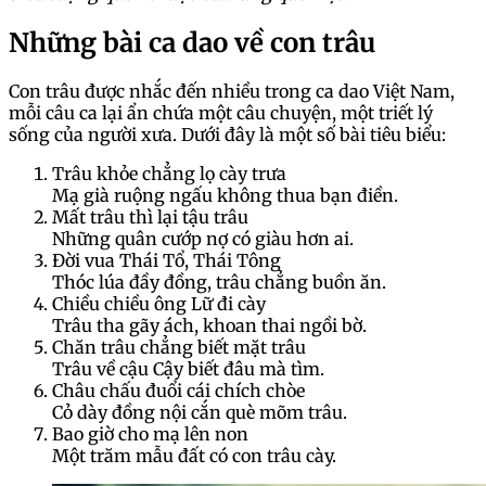
Những bài ca dao về con trâu
Con trâu được nhắc đến nhiều trong ca dao Việt Nam,
mỗi câu ca lại ẩn chứa một câu chuyện, một triết lý
sống của người xưa. Dưới đây là một số bài tiêu biểu:
Trâu khỏe chẳng lọ cày trưa
Mạ già ruộng ngấu không thua bạn điền.
Mất trâu thì lại tậu trâu
Những quân cướp nợ có giàu hơn ai.
Đời vua Thái Tổ, Thái Tông
Thóc lúa đầy đồng, trâu chẳng buồn ăn.
Chiều chiều ông Lữ đi cày
Trâu tha gãy ách, khoan thai ngồi bờ.
Chăn trâu chẳng biết mặt trâu
Trâu về cậu Cậy biết đâu mà tìm.
Châu chấu đuổi cái chích chòe
Cỏ dày đồng nội cắn què mõm trâu.
Bao giờ cho mạ lên non
Một trăm mẫu đất có con trâu cày.