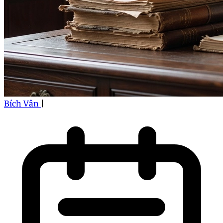
Bích Vân
|