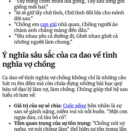
"Tay bưng chén muối đĩa gừng, Tay sau lưng giữ
giềng mối hai."
"Ai ơi giữ lấy chữ tình, Chữ tình đôi lứa cho mình
đời sau."
"Chồng em
con gái
nhà quan, Chồng người áo
chàm anh chẳng màng đến đâu."
"Yêu nhau yêu cả đường đi, Ghét nhau ghét cả
những người làm chung."
Ý nghĩa sâu sắc của ca dao về tình
nghĩa vợ chồng
Ca dao về tình nghĩa vợ chồng không chỉ là những câu
hát ru êm đềm mà còn chứa đựng những bài học quý
báu về đạo lý làm vợ, làm chồng. Chúng giúp thế hệ sau
hiểu rõ hơn về:
Giá trị của sự sẻ chia:
Cuộc sống
hôn nhân là sự
san sẻ gánh nặng, niềm vui và nỗi buồn. "Một con
ngựa đau, cả tàu bỏ cỏ".
Tầm quan trọng của sự tôn trọng:
"Chồng nói vợ
nghe, vợ nói chồng làm" thể hiện sự tôn trọng lẫn