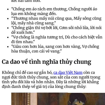
kết hai tâm hồn.
"Chồng em áo rách em thương, Chồng người áo
lụa em không màng đến.
"Thương nhau mấy núi cũng qua, Mấy sông cũng
lội, mấy nhà cũng sang."
"Chồng giận thì vợ bớt lời, Cơm sôi nhỏ lửa, lời nói
dễ xuôi hơn."
"Vợ chồng là nghĩa tương tri, Dù cho cách biệt vẫn
đi tìm nhau."
"Giàu con hơn lúa, sang con hơn vàng, Vợ chồng
hòa thuận, con cái vẻ vang."
Ca dao về tình nghĩa thủy chung
Không chỉ đề cao sự gắn bó,
ca dao Việt Nam
còn ca
ngợi đức tính thủy chung, son sắt của con người trong
tình yêu đôi lứa và hôn nhân. Đây là những lời khẳng
định đanh thép về giá trị của lòng chung thủy: