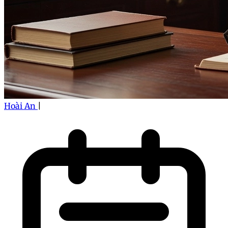
Hoài An
|