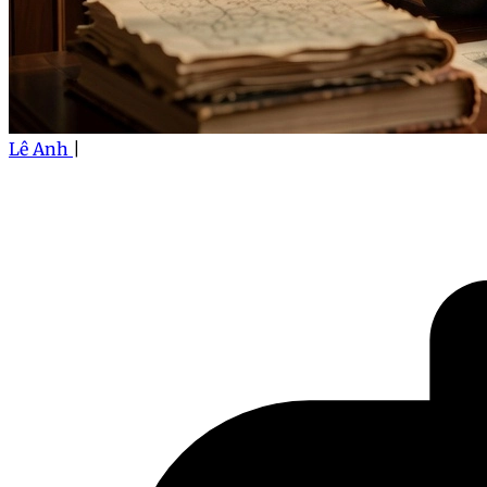
Lê Anh
|