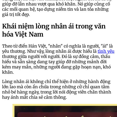
giúp đỡ lẫn nhau vượt qua khó khăn. Nó giúp củng cố
các mối quan hệ, tạo dựng niềm tin và lan tỏa những
giá trị tốt đẹp.
Khái niệm lòng nhân ái trong văn
hóa Việt Nam
Theo từ điển Hán Việt, "nhân" có nghĩa là người, "ái" là
yêu thương. Như vậy, lòng nhân ái được hiểu là
tình yêu
thương giữa người với người. Đó là sự đồng cảm, thấu
hiểu và sẵn sàng dang tay giúp đỡ những mảnh đời
kém may mắn, những người đang gặp hoạn nạn, khó
khăn.
Lòng nhân ái không chỉ thể hiện ở những hành động
lớn lao mà còn ẩn chứa trong những cử chỉ quan tâm
nhỏ bé hàng ngày, trong lời nói động viên chân thành
hay ánh mắt chia sẻ cảm thông.