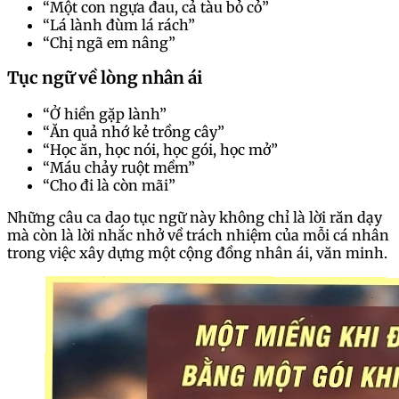
“Một con ngựa đau, cả tàu bỏ cỏ”
“Lá lành đùm lá rách”
“Chị ngã em nâng”
Tục ngữ về lòng nhân ái
“Ở hiền gặp lành”
“Ăn quả nhớ kẻ trồng cây”
“Học ăn, học nói, học gói, học mở”
“Máu chảy ruột mềm”
“Cho đi là còn mãi”
Những câu ca dao tục ngữ này không chỉ là lời răn dạy
mà còn là lời nhắc nhở về trách nhiệm của mỗi cá nhân
trong việc xây dựng một cộng đồng nhân ái, văn minh.