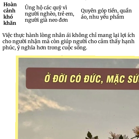
Hoàn
Ủng hộ các quỹ vì
cảnh
Quyên góp tiền, quần
người nghèo, trẻ em,
khó
áo, nhu yếu phẩm
người già neo đơn
khăn
Việc thực hành lòng nhân ái không chỉ mang lại lợi ích
cho người nhận mà còn giúp người cho cảm thấy hạnh
phúc, ý nghĩa hơn trong cuộc sống.