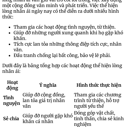
một cộng đồng văn minh và phát triển. Việc thể hiện
lòng nhân ái ngày nay có thể diễn ra dưới nhiều hình
thức:
Tham gia các hoạt động tình nguyện, từ thiện.
Giúp đỡ những người xung quanh khi họ gặp khó
khăn.
Tích cực lan tỏa những thông điệp tích cực, nhân
văn.
Đấu tranh chống lại bất công, bảo vệ lẽ phải.
Dưới đây là bảng tổng hợp các hoạt động thể hiện lòng
nhân ái:
Hoạt
Ý nghĩa
Hình thức thực hiện
động
Giúp đỡ cộng đồng,
Tham gia các chương
Tình
lan tỏa giá trị nhân
trình từ thiện, hỗ trợ
nguyện
văn
người yếu thế
Đóng góp vật chất,
Giúp đỡ người gặp khó
Sẻ chia
tinh thần, chia sẻ kinh
khăn cá nhân
nghiệm