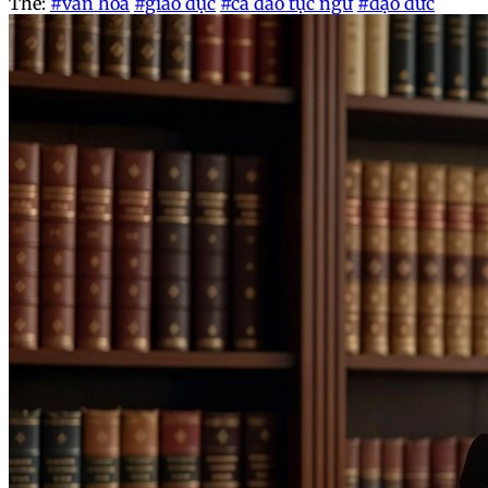
Thẻ:
#văn hóa
#giáo dục
#ca dao tục ngữ
#đạo đức