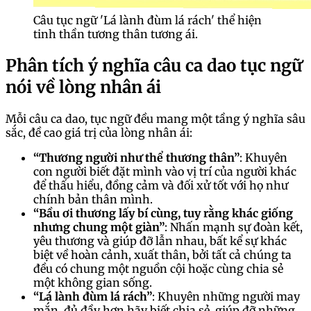
Câu tục ngữ 'Lá lành đùm lá rách' thể hiện
tinh thần tương thân tương ái.
Phân tích ý nghĩa câu ca dao tục ngữ
nói về lòng nhân ái
Mỗi câu ca dao, tục ngữ đều mang một tầng ý nghĩa sâu
sắc, đề cao giá trị của lòng nhân ái:
“Thương người như thể thương thân”
: Khuyên
con người biết đặt mình vào vị trí của người khác
để thấu hiểu, đồng cảm và đối xử tốt với họ như
chính bản thân mình.
“Bầu ơi thương lấy bí cùng, tuy rằng khác giống
nhưng chung một giàn”
: Nhấn mạnh sự đoàn kết,
yêu thương và giúp đỡ lẫn nhau, bất kể sự khác
biệt về hoàn cảnh, xuất thân, bởi tất cả chúng ta
đều có chung một nguồn cội hoặc cùng chia sẻ
một không gian sống.
“Lá lành đùm lá rách”
: Khuyên những người may
mắn, đủ đầy hơn hãy biết chia sẻ, giúp đỡ những