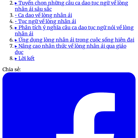
▸ Tuyển chọn những câu ca dao tục ngữ về lòng
nhân ái sâu sắc
• Ca dao về lòng nhân ái
• Tục ngữ về lòng nhân ái
▸ Phân tích ý nghĩa câu ca dao tục ngữ nói về lòng
nhân ái
▸ Ứng dụng lòng nhân ái trong cuộc sống hiện đại
▸ Nâng cao nhận thức về lòng nhân ái qua giáo
dục
▸ Lời kết
Chia sẻ: