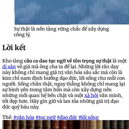
Sự thật là nền tảng vững chắc để xây dựng
công lý.
Lời kết
Kho tàng
câu ca dao tục ngữ về tôn trọng sự thật
là một
di sản
vô giá mà ông cha ta để lại. Những lời răn dạy
này không chỉ mang giá trị văn hóa sâu sắc mà còn là
kim chỉ nam định hướng đạo đức, lối sống cho mỗi con
người. Sống chân thật, ngay thẳng không chỉ mang lại
sự bình yên trong tâm hồn mà còn xây dựng nên
những mối quan hệ bền chặt và một
xã hội
văn minh,
tốt đẹp hơn. Hãy gìn giữ và lan tỏa những giá trị đạo
đức quý báu này.
Thẻ:
#văn hóa
#tục ngữ
#đạo đức
#lối sống