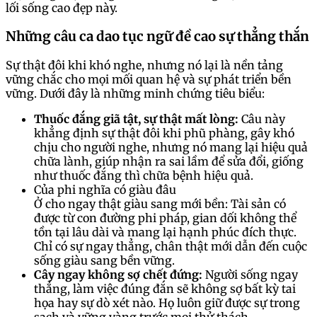
lối sống cao đẹp này.
Những câu ca dao tục ngữ đề cao sự thẳng thắn
Sự thật đôi khi khó nghe, nhưng nó lại là nền tảng
vững chắc cho mọi mối quan hệ và sự phát triển bền
vững. Dưới đây là những minh chứng tiêu biểu:
Thuốc đắng giã tật, sự thật mất lòng:
Câu này
khẳng định sự thật đôi khi phũ phàng, gây khó
chịu cho người nghe, nhưng nó mang lại hiệu quả
chữa lành, giúp nhận ra sai lầm để sửa đổi, giống
như thuốc đắng thì chữa bệnh hiệu quả.
Của phi nghĩa có giàu đâu
Ở cho ngay thật giàu sang mới bền: Tài sản có
được từ con đường phi pháp, gian dối không thể
tồn tại lâu dài và mang lại hạnh phúc đích thực.
Chỉ có sự ngay thẳng, chân thật mới dẫn đến cuộc
sống giàu sang bền vững.
Cây ngay không sợ chết đứng:
Người sống ngay
thẳng, làm việc đúng đắn sẽ không sợ bất kỳ tai
họa hay sự dò xét nào. Họ luôn giữ được sự trong
sạch và vững vàng trước mọi thử thách.