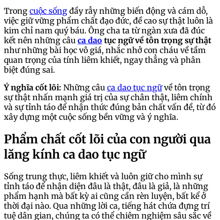
Trong
cuộc sống
đầy rẫy những biến động và cám dỗ,
việc giữ vững phẩm chất đạo đức, đề cao sự thật luôn là
kim chỉ nam quý báu. Ông cha ta từ ngàn xưa đã đúc
kết nên những câu
ca dao
tục ngữ về tôn trọng sự thật
như những bài học vô giá, nhắc nhở con cháu về tầm
quan trọng của tính liêm khiết, ngay thẳng và phân
biệt đúng sai.
Ý nghĩa cốt lõi:
Những câu
ca dao tục ngữ
về tôn trọng
sự thật nhấn mạnh giá trị của sự chân thật, liêm chính
và sự tỉnh táo để nhận thức đúng bản chất vấn đề, từ đó
xây dựng một cuộc sống bền vững và ý nghĩa.
Phẩm chất cốt lõi của con người qua
lăng kính ca dao tục ngữ
Sống trung thực, liêm khiết và luôn giữ cho mình sự
tỉnh táo để nhận diện đâu là thật, đâu là giả, là những
phẩm hạnh mà bất kỳ ai cũng cần rèn luyện, bất kể ở
thời đại nào. Qua những lời ca, tiếng hát chứa đựng trí
tuệ dân gian, chúng ta có thể chiêm nghiệm sâu sắc về