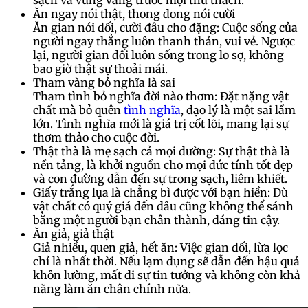
Ăn ngay nói thật, thong dong nói cười
Ăn gian nói dối, cười đâu cho đặng: Cuộc sống của
người ngay thẳng luôn thanh thản, vui vẻ. Ngược
lại, người gian dối luôn sống trong lo sợ, không
bao giờ thật sự thoải mái.
Tham vàng bỏ nghĩa là sai
Tham tình bỏ nghĩa đời nào thơm: Đặt nặng vật
chất mà bỏ quên
tình nghĩa
, đạo lý là một sai lầm
lớn. Tình nghĩa mới là giá trị cốt lõi, mang lại sự
thơm thảo cho cuộc đời.
Thật thà là mẹ sạch cả mọi đường: Sự thật thà là
nền tảng, là khởi nguồn cho mọi đức tính tốt đẹp
và con đường dẫn đến sự trong sạch, liêm khiết.
Giấy trắng lụa là chẳng bì được với bạn hiền: Dù
vật chất có quý giá đến đâu cũng không thể sánh
bằng một người bạn chân thành, đáng tin cậy.
Ăn giả, giả thật
Giả nhiều, quen giả, hết ăn: Việc gian dối, lừa lọc
chỉ là nhất thời. Nếu lạm dụng sẽ dẫn đến hậu quả
khôn lường, mất đi sự tin tưởng và không còn khả
năng làm ăn chân chính nữa.