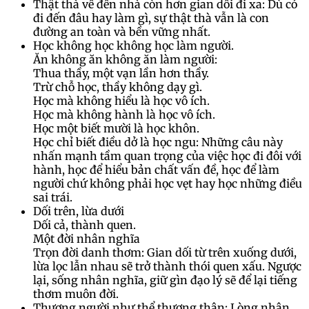
Thật thà về đến nhà còn hơn gian dối đi xa: Dù có
đi đến đâu hay làm gì, sự thật thà vẫn là con
đường an toàn và bền vững nhất.
Học không học không học làm người.
Ăn không ăn không ăn làm người:
Thua thầy, một vạn lần hơn thầy.
Trừ chỗ học, thầy không dạy gì.
Học mà không hiểu là học vô ích.
Học mà không hành là học vô ích.
Học một biết mười là học khôn.
Học chỉ biết điều dở là học ngu: Những câu này
nhấn mạnh tầm quan trọng của việc học đi đôi với
hành, học để hiểu bản chất vấn đề, học để làm
người chứ không phải học vẹt hay học những điều
sai trái.
Dối trên, lừa dưới
Dối cả, thành quen.
Một đời nhân nghĩa
Trọn đời danh thơm: Gian dối từ trên xuống dưới,
lừa lọc lẫn nhau sẽ trở thành thói quen xấu. Ngược
lại, sống nhân nghĩa, giữ gìn đạo lý sẽ để lại tiếng
thơm muôn đời.
Thương người như thể thương thân: Lòng nhân