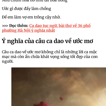
Như chùm hoa nở như tai hoa hồng
Ước gì được đấy làm chồng
Để em làm vợ em trông cậy nhờ.
>>> Đọc thêm:
Ca dao tục ngữ, bài thơ về 36 phố
phường Hà Nội ý nghĩa nhất
Ý nghĩa của câu ca dao về ước mơ
Câu ca dao về ước mơ không chỉ là những lời ca mộc
mạc mà còn ẩn chứa khát vọng sống tốt đẹp của con
người.