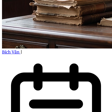
Bích Vân
|