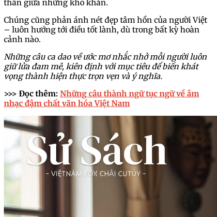
thần giữa những khó khăn.
Chúng cũng phản ánh nét đẹp tâm hồn của người Việt
– luôn hướng tới điều tốt lành, dù trong bất kỳ hoàn
cảnh nào.
Những câu ca dao về ước mơ nhắc nhở mỗi người luôn
giữ lửa đam mê, kiên định với mục tiêu để biến khát
vọng thành hiện thực trọn vẹn và ý nghĩa.
>>> Đọc thêm:
Những câu thành ngữ tục ngữ về âm
nhạc đậm chất văn hóa Việt Nam