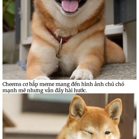
Cheems cơ bắp meme mang đến hình ảnh chú chó
mạnh mẽ nhưng vẫn đầy hài hước.