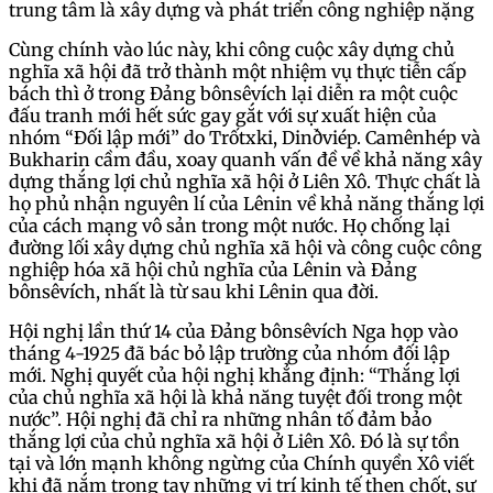
trung tâm là xây dựng và phát triển công nghiệp nặng
Cùng chính vào lúc này, khi công cuộc xây dựng chủ
nghĩa xã hội đã trở thành một nhiệm vụ thực tiễn cấp
bách thì ở trong Đảng bônsêvích lại diễn ra một cuộc
đấu tranh mới hết sức gay gắt với sự xuất hiện của
nhóm “Đối lập mới” do Trốtxki, Dinðviép. Camênhép và
Bukharin cầm đầu, xoay quanh vấn đề về khả năng xây
dựng thắng lợi chủ nghĩa xã hội ở Liên Xô. Thực chất là
họ phủ nhận nguyên lí của Lênin về khả năng thắng lợi
của cách mạng vô sản trong một nước. Họ chống lại
đường lối xây dựng chủ nghĩa xã hội và công cuộc công
nghiệp hóa xã hội chủ nghĩa của Lênin và Đảng
bônsêvích, nhất là từ sau khi Lênin qua đời.
Hội nghị lần thứ 14 của Đảng bônsêvích Nga họp vào
tháng 4-1925 đã bác bỏ lập trường của nhóm đối lập
mới. Nghị quyết của hội nghị khẳng định: “Thắng lợi
của chủ nghĩa xã hội là khả năng tuyệt đối trong một
nước”. Hội nghị đã chỉ ra những nhân tố đảm bảo
thắng lợi của chủ nghĩa xã hội ở Liên Xô. Đó là sự tồn
tại và lớn mạnh không ngừng của Chính quyền Xô viết
khi đã nắm trong tay những vị trí kinh tế then chốt, sự