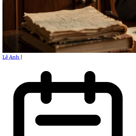
Lê Anh
|