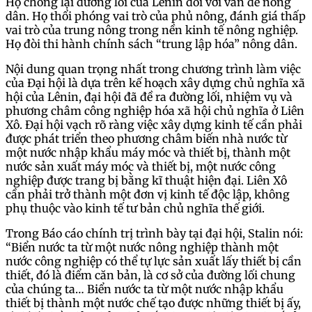
Họ chống lại đường lối của Lênin đối với vấn đề nông
dân. Họ thổi phóng vai trò của phủ nông, đánh giá thấp
vai trò của trung nông trong nền kinh tế nông nghiệp.
Họ đòi thi hành chính sách “trung lập hóa” nông dân.
Nội dung quan trọng nhất trong chương trình làm việc
của Đại hội là dựa trên kế hoạch xây dựng chủ nghĩa xã
hội của Lênin, đại hội đã đề ra đường lối, nhiệm vụ và
phương châm công nghiệp hóa xã hội chủ nghĩa ở Liên
Xô. Đại hội vạch rõ ràng việc xây dựng kinh tế cần phải
được phát triển theo phương châm biến nhà nước từ
một nước nhập khẩu máy móc và thiết bị, thành một
nước sản xuất máy móc và thiết bị, một nước công
nghiệp được trang bị bằng kĩ thuật hiện đại. Liên Xô
cần phải trở thành một đơn vị kinh tế độc lập, không
phụ thuộc vào kinh tế tư bản chủ nghĩa thế giới.
Trong Báo cáo chính trị trình bày tại đại hội, Stalin nói:
“Biển nước ta từ một nước nông nghiệp thành một
nước công nghiệp có thể tự lực sản xuất lấy thiết bị cần
thiết, đó là điểm căn bản, là cơ sở của đường lối chung
của chúng ta… Biển nước ta từ một nước nhập khẩu
thiết bị thành một nước chế tạo được những thiết bị ấy,