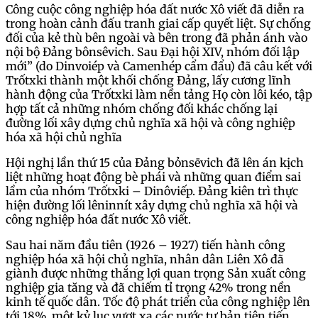
Công cuộc công nghiệp hóa đất nước Xô viết đã diễn ra
trong hoàn cảnh đấu tranh giai cấp quyết liệt. Sự chống
đối của kẻ thù bên ngoài và bên trong đã phản ánh vào
nội bộ Đảng bônsêvich. Sau Đại hội XIV, nhóm đối lập
mới” (do Dinvoiép và Camenhép cẩm đẩu) đã câu kết với
Trốtxki thành một khối chống Đảng, lấy cương lĩnh
hành động của Trốtxki làm nền tảng Họ còn lôi kéo, tập
hợp tất cả những nhóm chống đối khác chống lại
đường lối xây dựng chủ nghĩa xã hội và công nghiệp
hóa xã hội chủ nghĩa
Hội nghị lần thứ 15 của Đảng bỏnsēvich đã lên án kịch
liệt những hoạt động bè phái và những quan điểm sai
lầm của nhóm Trốtxki – Dinôviếp. Đảng kiên trì thực
hiện đường lối lêninnít xây dựng chủ nghĩa xã hội và
công nghiệp hóa đất nước Xô viết.
Sau hai năm đầu tiên (1926 – 1927) tiến hành công
nghiệp hóa xã hội chủ nghĩa, nhân dân Liên Xô đã
giành được những thắng lợi quan trọng Sản xuất công
nghiệp gia tăng và đã chiếm tỉ trọng 42% trong nền
kinh tế quốc dân. Tốc độ phát triển của công nghiệp lên
tới 18%, một kỷ lục vượt xa các nước tư bản tiên tiến