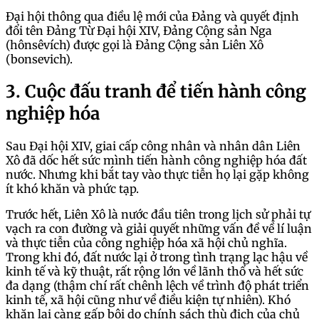
Đại hội thông qua điều lệ mới của Đảng và quyết định
đổi tên Đảng Từ Đại hội XIV, Đảng Cộng sản Nga
(hônsêvích) được gọi là Đảng Cộng sản Liên Xô
(bonsevich).
3. Cuộc đấu tranh để tiến hành công
nghiệp hóa
Sau Đại hội XIV, giai cấp công nhân và nhân dân Liên
Xô đã dốc hết sức mình tiến hành công nghiệp hóa đất
nước. Nhưng khi bắt tay vào thực tiễn họ lại gặp không
ít khó khăn và phức tạp.
Trước hết, Liên Xô là nước đầu tiên trong lịch sử phải tự
vạch ra con đường và giải quyết những vấn đề về lí luận
và thực tiễn của công nghiệp hóa xã hội chủ nghĩa.
Trong khi đó, đất nước lại ở trong tình trạng lạc hậu về
kinh tế và kỹ thuật, rất rộng lớn về lãnh thổ và hết sức
đa dạng (thậm chí rất chênh lệch về trình độ phát triển
kinh tế, xã hội cũng như về điều kiện tự nhiên). Khó
khăn lại càng gấp bội do chính sách thù địch của chủ