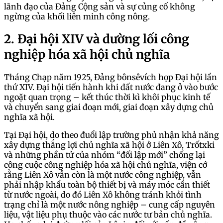
lãnh đạo của Đảng Cộng sản và sự củng cố không
ngừng của khối liên minh công nông.
2. Đại hội XIV và dường lối công
nghiệp hóa xã hội chủ nghĩa
Tháng Chạp năm 1925, Đảng bônsêvích họp Đại hội lần
thứ XIV. Đại hội tiến hành khi đất nước đang ở vào bước
ngoặt quan trọng – kết thúc thời kì khôi phục kinh tế
và chuyển sang giai đoạn mới, giai đoạn xây dựng chủ
nghĩa xã hội.
Tại Đại hội, do theo đuổi lập trường phủ nhận khả năng
xây dựng thắng lợi chủ nghĩa xã hội ở Liên Xô, Trốtxki
và những phần tử của nhóm “đối lập mới” chống lại
công cuộc công nghiệp hóa xã hội chủ nghĩa, viện cớ
rằng Liên Xô vẫn còn là một nước công nghiệp, vẫn
phải nhập khẩu toàn bộ thiết bị và máy móc cần thiết
từ nước ngoài, do đó Liên Xô không tránh khỏi tình
trạng chỉ là một nước nông nghiệp – cung cấp nguyên
liệu, vật liệu phụ thuộc vào các nước tư bản chủ nghĩa.