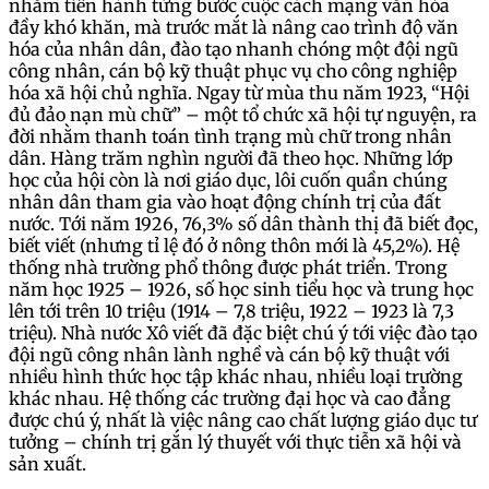
nhằm tiến hành từng bước cuộc cách mạng văn hóa
đầy khó khăn, mà trước mắt là nâng cao trình độ văn
hóa của nhân dân, đào tạo nhanh chóng một đội ngũ
công nhân, cán bộ kỹ thuật phục vụ cho công nghiệp
hóa xã hội chủ nghĩa. Ngay từ mùa thu năm 1923, “Hội
đủ đảo nạn mù chữ” – một tổ chức xã hội tự nguyện, ra
đời nhằm thanh toán tình trạng mù chữ trong nhân
dân. Hàng trăm nghìn người đã theo học. Những lớp
học của hội còn là nơi giáo dục, lôi cuốn quần chúng
nhân dân tham gia vào hoạt động chính trị của đất
nước. Tới năm 1926, 76,3% số dân thành thị đã biết đọc,
biết viết (nhưng tỉ lệ đó ở nông thôn mới là 45,2%). Hệ
thống nhà trường phổ thông được phát triển. Trong
năm học 1925 – 1926, số học sinh tiểu học và trung học
lên tới trên 10 triệu (1914 – 7,8 triệu, 1922 – 1923 là 7,3
triệu). Nhà nước Xô viết đã đặc biệt chú ý tới việc đào tạo
đội ngũ công nhân lành nghề và cán bộ kỹ thuật với
nhiều hình thức học tập khác nhau, nhiều loại trường
khác nhau. Hệ thống các trường đại học và cao đẳng
được chú ý, nhất là việc nâng cao chất lượng giáo dục tư
tưởng – chính trị gắn lý thuyết với thực tiễn xã hội và
sản xuất.