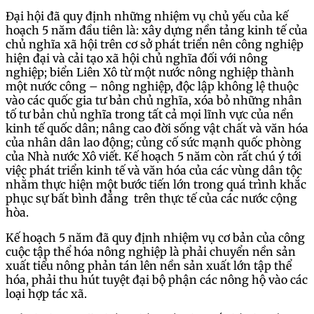
Đại hội đã quy định những nhiệm vụ chủ yếu của kế
hoạch 5 năm đầu tiên là: xây dựng nền tảng kinh tế của
chủ nghĩa xã hội trên cơ sở phát triển nên công nghiệp
hiện đại và cải tạo xã hội chủ nghĩa đối với nông
nghiệp; biển Liên Xô từ một nước nông nghiệp thành
một nước công – nông nghiệp, độc lập không lệ thuộc
vào các quốc gia tư bản chủ nghĩa, xóa bỏ những nhân
tố tư bản chủ nghĩa trong tất cả mọi lĩnh vực của nền
kinh tế quốc dân; nâng cao đời sống vật chất và văn hóa
của nhân dân lao động; củng cố sức mạnh quốc phòng
của Nhà nước Xô viết. Kế hoạch 5 năm còn rất chú ý tới
việc phát triển kinh tế và văn hóa của các vùng dân tộc
nhằm thực hiện một bước tiến lớn trong quá trình khắc
phục sự bất bình đẳng trên thực tế của các nước cộng
hòa.
Kế hoạch 5 năm đã quy định nhiệm vụ cơ bản của công
cuộc tập thể hóa nông nghiệp là phải chuyển nền sản
xuất tiểu nông phản tán lên nền sản xuất lớn tập thể
hóa, phải thu hút tuyệt đại bộ phận các nông hộ vào các
loại hợp tác xã.