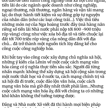
dồi dào để tiến hành công nghiệp hóa xã hội chủ nghĩa;
tiền lãi do các ngành quốc doanh như công nghiệp,
ngoại thương, nội thương, ngân hàng và vận tải mang
lại; do thực hành tiết kiệm và sự đóng góp tự nguyện
của nhân dân (như các loại công trái…). Việc thủ tiêu
những món nợ của Nga hoàng trước đây (mà hàng năn
riêng số tiền lãi Nhà nước phải nộp tới 800 -900 triệu
rúp vàng) cũng như việc xóa bỏ địa tô và tiến chuộc lại
đất tới 700 triệu rúp vàng của nông dân đối với địa
chủ… đã trở thành một nguồn tích lũy đăng kể cho
công cuộc công nghiệp hóa.
Khi bắt tay vào công cuộc xây dựng chủ nghĩa xã hội,
những ý kiến của Lênin về một cuộc cách mạng văn
hóa càng có ý nghĩa thực tiễn sâu sắc. Người đã từng
nhấn mạnh: không thể xây dựng xã hội cộng sản trong
một nước thất học và ở nước ta, cách mạng chính trị và
xã hội đã đi trước, cuộc đảo lộn văn hóa, cuộc cách
mạng văn hóa mà giờ đây nhất thiết phải làm…Nhưng
cuộc cách mạng văn hóa ấy, đối với chúng ta có những
khó khăn không thể tưởng tượng được.
Đảng và Nhà nước Xô viết đã thi hành mọi biện pháp