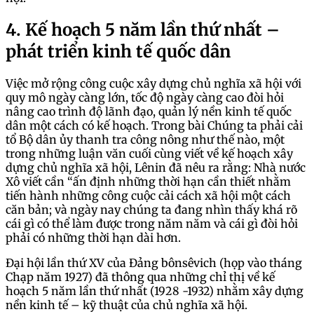
4. Kế hoạch 5 năm lần thứ nhất –
phát triển kinh tế quốc dân
Việc mở rộng công cuộc xây dựng chủ nghĩa xã hội với
quy mô ngày càng lớn, tốc độ ngày càng cao đòi hỏi
nâng cao trình độ lãnh đạo, quản lý nền kinh tế quốc
dân một cách có kế hoạch. Trong bài Chúng ta phải cải
tổ Bộ dân ủy thanh tra công nông như thế nào, một
trong những luận văn cuối cùng viết về kế hoạch xây
dựng chủ nghĩa xã hội, Lênin đã nêu ra rằng: Nhà nước
Xô viết cần “ấn định những thời hạn cần thiết nhằm
tiến hành những công cuộc cải cách xã hội một cách
căn bản; và ngày nay chúng ta đang nhìn thấy khá rõ
cái gì có thể làm được trong năm năm và cái gì đòi hỏi
phải có những thời hạn dài hơn.
Đại hội lần thứ XV của Đảng bônsêvich (họp vào tháng
Chạp năm 1927) đã thông qua những chỉ thị về kế
hoạch 5 năm lần thứ nhất (1928 -1932) nhằm xây dựng
nền kinh tế – kỹ thuật của chủ nghĩa xã hội.