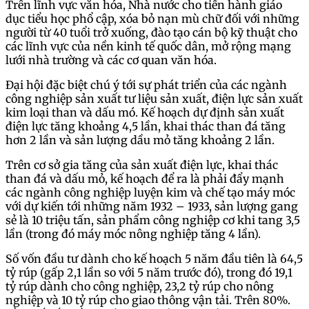
Trên lĩnh vực văn hóa, Nhà nước cho tiến hành giáo
dục tiểu học phổ cập, xóa bỏ nạn mù chữ đối với những
người từ 40 tuổi trở xuống, đào tạo cán bộ kỹ thuật cho
các lĩnh vực của nền kinh tế quốc dân, mở rộng mạng
lưới nhà trường và các cơ quan văn hóa.
Đại hội đặc biệt chú ý tới sự phát triển của các ngành
công nghiệp sản xuất tư liệu sản xuất, điện lực sản xuất
kim loại than và dấu mó. Kế hoạch dự định sản xuất
điện lực tăng khoảng 4,5 lần, khai thác than đá tăng
hơn 2 lần và sản lượng dầu mỏ tăng khoảng 2 lần.
Trên cơ sở gia tăng của sản xuất điện lực, khai thác
than đá và dấu mỏ, kế hoạch để ra là phải đẩy mạnh
các ngành công nghiệp luyện kim và chế tạo máy móc
với dự kiến tới những năm 1932 – 1933, sản lượng gang
sẻ là 10 triệu tấn, sản phẩm công nghiệp cơ khi tang 3,5
lần (trong đó máy móc nông nghiệp tăng 4 lần).
Số vốn đầu tư dành cho kế hoạch 5 năm đầu tiên là 64,5
tỷ rúp (gấp 2,1 lần so với 5 năm trước đó), trong đó 19,1
tỷ rúp dành cho công nghiệp, 23,2 tỷ rúp cho nông
nghiệp và 10 tỷ rúp cho giao thông vận tải. Trên 80%.