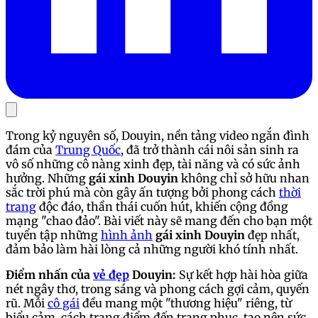
Trong kỷ nguyên số, Douyin, nền tảng video ngắn đình
đám của
Trung Quốc
, đã trở thành cái nôi sản sinh ra
vô số những cô nàng xinh đẹp, tài năng và có sức ảnh
hưởng. Những
gái xinh Douyin
không chỉ sở hữu nhan
sắc trời phú mà còn gây ấn tượng bởi phong cách
thời
trang
độc đáo, thần thái cuốn hút, khiến cộng đồng
mạng "chao đảo". Bài viết này sẽ mang đến cho bạn một
tuyển tập những
hình ảnh
gái xinh Douyin
đẹp nhất,
đảm bảo làm hài lòng cả những người khó tính nhất.
Điểm nhấn của
vẻ đẹp
Douyin:
Sự kết hợp hài hòa giữa
nét ngây thơ, trong sáng và phong cách gợi cảm, quyến
rũ. Mỗi
cô gái
đều mang một "thương hiệu" riêng, từ
biểu cảm, cách trang điểm đến trang phục, tạo nên sức