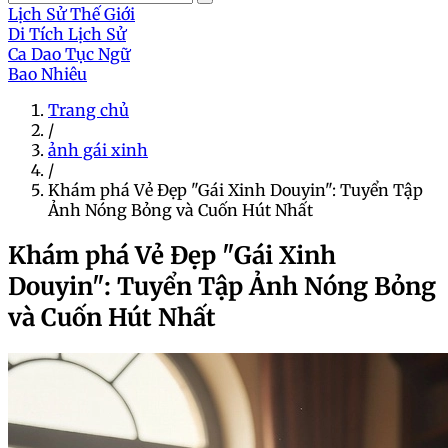
Lịch Sử Thế Giới
Di Tích Lịch Sử
Ca Dao Tục Ngữ
Bao Nhiêu
Trang chủ
/
ảnh gái xinh
/
Khám phá Vẻ Đẹp "Gái Xinh Douyin": Tuyển Tập
Ảnh Nóng Bỏng và Cuốn Hút Nhất
Khám phá Vẻ Đẹp "Gái Xinh
Douyin": Tuyển Tập Ảnh Nóng Bỏng
và Cuốn Hút Nhất