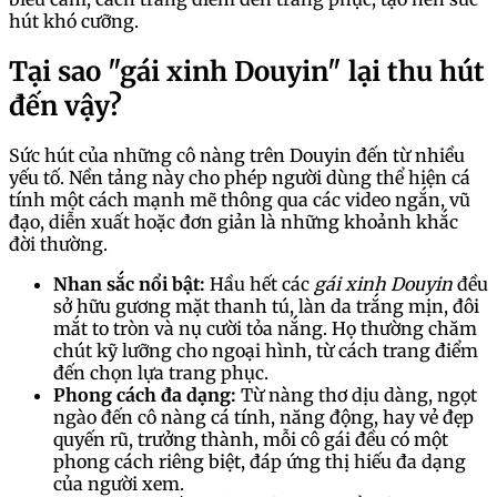
hút khó cưỡng.
Tại sao "gái xinh Douyin" lại thu hút
đến vậy?
Sức hút của những cô nàng trên Douyin đến từ nhiều
yếu tố. Nền tảng này cho phép người dùng thể hiện cá
tính một cách mạnh mẽ thông qua các video ngắn, vũ
đạo, diễn xuất hoặc đơn giản là những khoảnh khắc
đời thường.
Nhan sắc nổi bật:
Hầu hết các
gái xinh Douyin
đều
sở hữu gương mặt thanh tú, làn da trắng mịn, đôi
mắt to tròn và nụ cười tỏa nắng. Họ thường chăm
chút kỹ lưỡng cho ngoại hình, từ cách trang điểm
đến chọn lựa trang phục.
Phong cách đa dạng:
Từ nàng thơ dịu dàng, ngọt
ngào đến cô nàng cá tính, năng động, hay vẻ đẹp
quyến rũ, trưởng thành, mỗi cô gái đều có một
phong cách riêng biệt, đáp ứng thị hiếu đa dạng
của người xem.