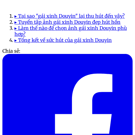
▸ Tại sao "gái xinh Douyin" lại thu hút đến vậy?
▸ Tuyển tập ảnh gái xinh Douyin đẹp hút hồn
▸ Làm thế nào để chọn ảnh gái xinh Douyin phù
hợp?
▸ Tổng kết về sức hút của gái xinh Douyin
Chia sẻ: