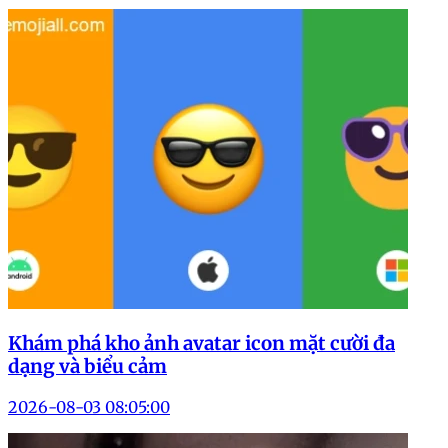
Khám phá kho ảnh avatar icon mặt cười đa
dạng và biểu cảm
2026-08-03 08:05:00