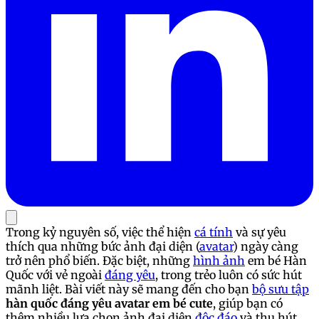
Trong kỷ nguyên số, việc thể hiện
cá tính
và sự yêu
thích qua những bức ảnh đại diện (
avatar
) ngày càng
trở nên phổ biến. Đặc biệt, những
hình ảnh
em bé Hàn
Quốc với vẻ ngoài
đáng yêu
, trong trẻo luôn có sức hút
mãnh liệt. Bài viết này sẽ mang đến cho bạn
bộ sưu tập
hàn quốc đáng yêu avatar em bé cute
, giúp bạn có
thêm nhiều lựa chọn ảnh đại diện
độc đáo
và thu hút