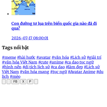
Con đường tơ lụa trên biển quốc gia nào đã đi
qua?
2026-07-17 08:00:01
Tags nổi bật
#meme
#hài hước
#avatar
#văn hóa
#Lịch sử
#giải trí
#văn hóa Việt Nam
#cute
#anime
#ca dao tục ngữ
#hình nền
#di tích lịch sử
#ca dao
#làm đẹp
#Lịch sử
Việt Nam
#văn hóa mạng
#tục ngữ
#Avatar Anime
#du
lịch
#mèo
FB
X
P