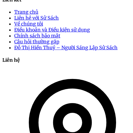
Trang chủ
Liên hệ với Sử Sách
Về chúng tôi
Điều khoản và Điều kiện sử dụng
Chính sách bảo mật
Câu hỏi thường gặp
Đỗ Thị Hiền Thuý – Người Sáng Lập Sử Sách
Liên hệ