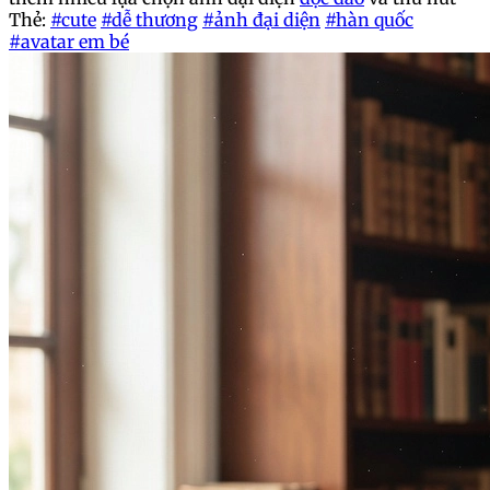
Thẻ:
#cute
#dễ thương
#ảnh đại diện
#hàn quốc
#avatar em bé