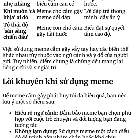
nhẹ nhàng
biểu cảm cau có
hước.
Khi muốn 'cà
Meme chó cầm gậy
Lời đáp trả thông
khịa' ai đó
meme đối đáp
minh, đầy ẩn ý.
Tỏ thái độ
Meme con chó cầm
Biểu đạt sự quyết
'sẵn sàng
gậy hài hước
tâm cao độ.
chiến đấu'
Việc sử dụng meme cầm gậy vẫy tay hay các biến thể
khác nhau tùy thuộc vào ngữ cảnh và ý đồ của người
gửi. Tuy nhiên, điểm chung là chúng đều mang lại
tiếng cười và sự giải trí.
Lời khuyên khi sử dụng meme
Để meme cầm gậy phát huy tối đa hiệu quả, bạn nên
lưu ý một số điểm sau:
Hiểu rõ ngữ cảnh:
Đảm bảo meme bạn chọn phù
hợp với cuộc trò chuyện và đối tượng bạn đang
tương tác.
Không lạm dụng:
Sử dụng meme một cách điều
độ để tránh gây nhàm chán hoặc khó chịu.