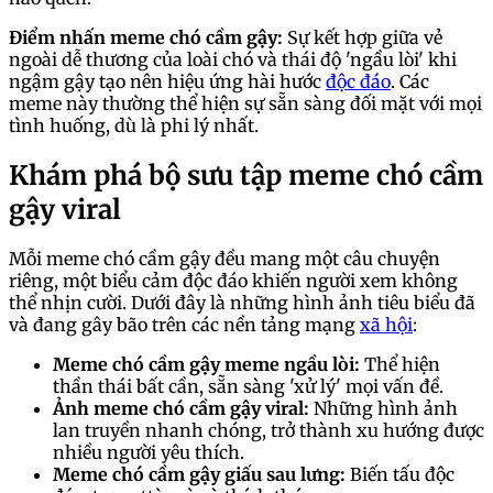
Điểm nhấn meme chó cầm gậy:
Sự kết hợp giữa vẻ
ngoài dễ thương của loài chó và thái độ 'ngầu lòi' khi
ngậm gậy tạo nên hiệu ứng hài hước
độc đáo
. Các
meme này thường thể hiện sự sẵn sàng đối mặt với mọi
tình huống, dù là phi lý nhất.
Khám phá bộ sưu tập meme chó cầm
gậy viral
Mỗi meme chó cầm gậy đều mang một câu chuyện
riêng, một biểu cảm độc đáo khiến người xem không
thể nhịn cười. Dưới đây là những hình ảnh tiêu biểu đã
và đang gây bão trên các nền tảng mạng
xã hội
:
Meme chó cầm gậy meme ngầu lòi:
Thể hiện
thần thái bất cần, sẵn sàng 'xử lý' mọi vấn đề.
Ảnh meme chó cầm gậy viral:
Những hình ảnh
lan truyền nhanh chóng, trở thành xu hướng được
nhiều người yêu thích.
Meme chó cầm gậy giấu sau lưng:
Biến tấu độc