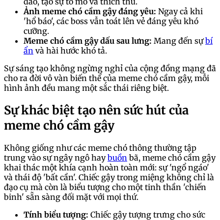
đáo, tạo sự tò mò và thích thú.
Ảnh meme chó cầm gậy đáng yêu:
Ngay cả khi
'hổ báo', các boss vẫn toát lên vẻ đáng yêu khó
cưỡng.
Meme chó cầm gậy dấu sau lưng:
Mang đến sự
bí
ẩn
và hài hước khó tả.
Sự sáng tạo không ngừng nghỉ của cộng đồng mạng đã
cho ra đời vô vàn biến thể của meme chó cầm gậy, mỗi
hình ảnh đều mang một sắc thái riêng biệt.
Sự khác biệt tạo nên sức hút của
meme chó cầm gậy
Không giống như các meme chó thông thường tập
trung vào sự ngây ngô hay
buồn
bã, meme chó cầm gậy
khai thác một khía cạnh hoàn toàn mới: sự 'ngổ ngáo'
và thái độ 'bất cần'. Chiếc gậy trong miệng không chỉ là
đạo cụ mà còn là biểu tượng cho một tinh thần 'chiến
binh' sẵn sàng đối mặt với mọi thứ.
Tính biểu tượng:
Chiếc gậy tượng trưng cho sức