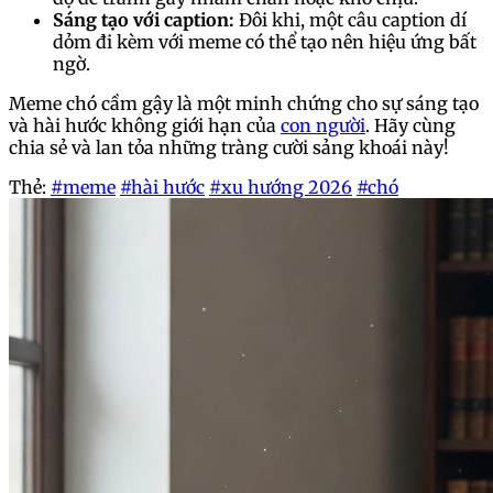
Sáng tạo với caption:
Đôi khi, một câu caption dí
dỏm đi kèm với meme có thể tạo nên hiệu ứng bất
ngờ.
Meme chó cầm gậy là một minh chứng cho sự sáng tạo
và hài hước không giới hạn của
con người
. Hãy cùng
chia sẻ và lan tỏa những tràng cười sảng khoái này!
Thẻ:
#meme
#hài hước
#xu hướng 2026
#chó