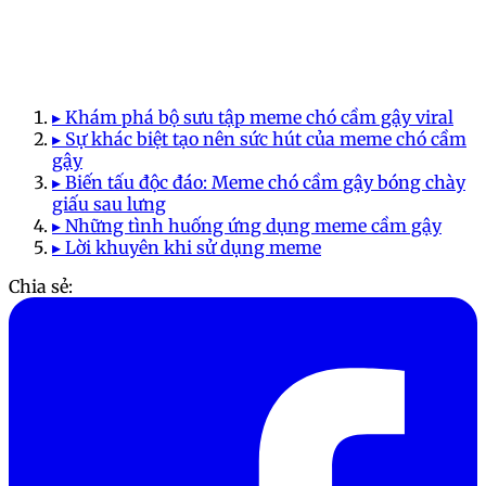
▸ Khám phá bộ sưu tập meme chó cầm gậy viral
▸ Sự khác biệt tạo nên sức hút của meme chó cầm
gậy
▸ Biến tấu độc đáo: Meme chó cầm gậy bóng chày
giấu sau lưng
▸ Những tình huống ứng dụng meme cầm gậy
▸ Lời khuyên khi sử dụng meme
Chia sẻ: