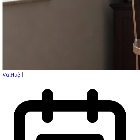
Vũ Huệ
|