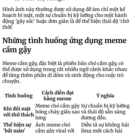
Hình ảnh này thường được sử dụng để ám chỉ một kế
hoạch bí mật, một sự chuẩn bị kỹ lưỡng cho một hành
động 'gây sốc' hoặc đơn giản là để thể hiện thái độ 'chờ
thời'.
Những tình huống ứng dụng meme
cầm gậy
Meme cầm gậy, đặc biệt là phiên bản chó cầm gậy, có
thể được sử dụng trong rất nhiều ngữ cảnh khác nhau
để tăng thêm phần dí dỏm và sinh động cho cuộc trò
chuyện.
Cách diễn đạt
Tình huống
Ý nghĩa
bằng meme
Meme chó cầm gậy
Sự chuẩn bị kỹ lưỡng
Khi đối mặt
bóng chày giấu sau
và thái độ sẵn sàng
với thử thách
lưng
đương đầu.
Thể hiện sự
Ảnh meme chó
Diễn tả sự không hài
'bất mãn'
cầm gậy viral với
lòng một cách hài