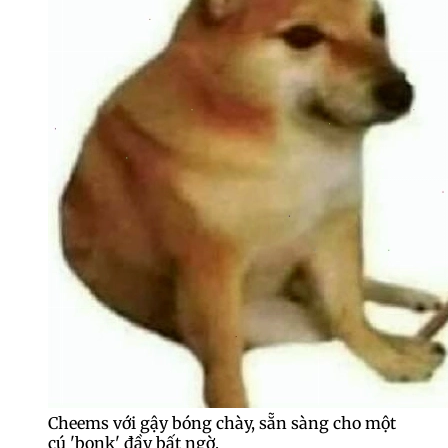
Cheems với gậy bóng chày, sẵn sàng cho một
cú 'bonk' đầy bất ngờ.