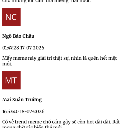
cho những lúc cần 'thả miếng' hài hước.
Ngô Bảo Châu
01:47:28 17-07-2026
Mấy meme này giải trí thật sự, nhìn là quên hết mệt
mỏi.
Mai Xuân Trường
16:57:40 18-07-2026
Có vẻ trend meme chó cầm gậy sẽ còn hot dài dài. Rất
mong chờ các biến thể mới.