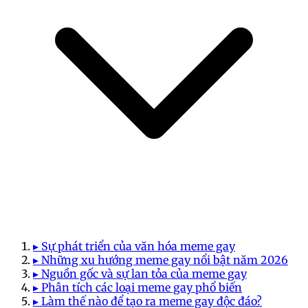
▸ Sự phát triển của văn hóa meme gay
▸ Những xu hướng meme gay nổi bật năm 2026
▸ Nguồn gốc và sự lan tỏa của meme gay
▸ Phân tích các loại meme gay phổ biến
▸ Làm thế nào để tạo ra meme gay độc đáo?