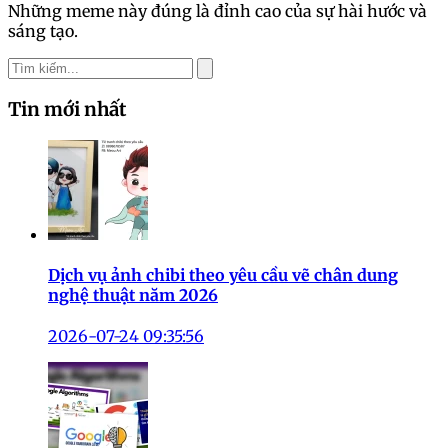
Những meme này đúng là đỉnh cao của sự hài hước và
sáng tạo.
Tin mới nhất
Dịch vụ ảnh chibi theo yêu cầu vẽ chân dung
nghệ thuật năm 2026
2026-07-24 09:35:56