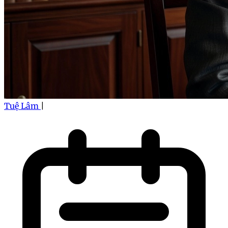
Tuệ Lâm
|