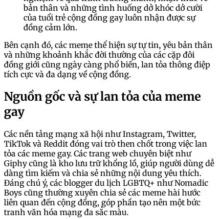
bản thân và những tình huống dở khóc dở cười
của tuổi trẻ cộng đồng gay luôn nhận được sự
đồng cảm lớn.
Bên cạnh đó, các meme thể hiện sự tự tin, yêu bản thân
và những khoảnh khắc đời thường của các cặp đôi
đồng giới cũng ngày càng phổ biến, lan tỏa thông điệp
tích cực và đa dạng về cộng đồng.
Nguồn gốc và sự lan tỏa của meme
gay
Các nền tảng mạng xã hội như Instagram, Twitter,
TikTok và Reddit đóng vai trò then chốt trong việc lan
tỏa các meme gay. Các trang web chuyên biệt như
Giphy cũng là kho lưu trữ khổng lồ, giúp người dùng dễ
dàng tìm kiếm và chia sẻ những nội dung yêu thích.
Đáng chú ý, các blogger du lịch LGBTQ+ như Nomadic
Boys cũng thường xuyên chia sẻ các meme hài hước
liên quan đến cộng đồng, góp phần tạo nên một bức
tranh văn hóa mạng đa sắc màu.