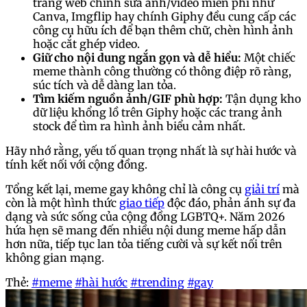
trang web chỉnh sửa ảnh/video miễn phí như
Canva, Imgflip hay chính Giphy đều cung cấp các
công cụ hữu ích để bạn thêm chữ, chèn hình ảnh
hoặc cắt ghép video.
Giữ cho nội dung ngắn gọn và dễ hiểu:
Một chiếc
meme thành công thường có thông điệp rõ ràng,
súc tích và dễ dàng lan tỏa.
Tìm kiếm nguồn ảnh/GIF phù hợp:
Tận dụng kho
dữ liệu khổng lồ trên Giphy hoặc các trang ảnh
stock để tìm ra hình ảnh biểu cảm nhất.
Hãy nhớ rằng, yếu tố quan trọng nhất là sự hài hước và
tính kết nối với cộng đồng.
Tổng kết lại, meme gay không chỉ là công cụ
giải trí
mà
còn là một hình thức
giao tiếp
độc đáo, phản ánh sự đa
dạng và sức sống của cộng đồng LGBTQ+. Năm 2026
hứa hẹn sẽ mang đến nhiều nội dung meme hấp dẫn
hơn nữa, tiếp tục lan tỏa tiếng cười và sự kết nối trên
không gian mạng.
Thẻ:
#meme
#hài hước
#trending
#gay