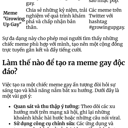
sao nhạc pop.
gay.
Chia sẻ những kỷ niệm, trải
Các meme trên
Meme
nghiệm về quá trình khám
Twitter với
"Growing
phá và chấp nhận bản
hashtag
Up Gay"
thân.
#growingupgay.
Sự đa dạng này cho phép mọi người tìm thấy những
chiếc meme phù hợp với mình, tạo nên một cộng đồng
trực tuyến gắn kết và đầy tiếng cười.
Làm thế nào để tạo ra meme gay độc
đáo?
Việc tạo ra một chiếc meme gay ấn tượng đòi hỏi sự
sáng tạo và khả năng nắm bắt xu hướng. Dưới đây là
một vài gợi ý:
Quan sát và thu thập ý tưởng:
Theo dõi các xu
hướng mới trên mạng xã hội, ghi lại những
khoảnh khắc hài hước hoặc những câu nói viral.
Sử dụng công cụ chỉnh sửa:
Các ứng dụng và