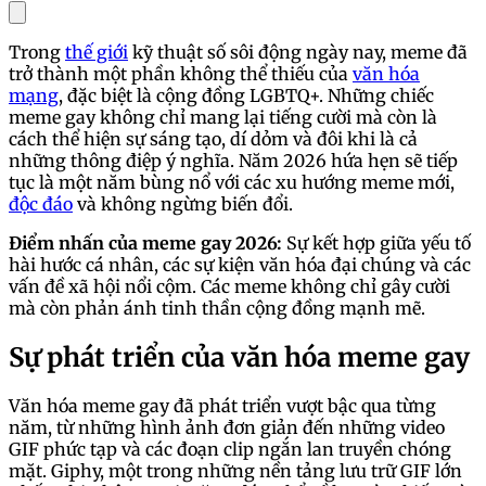
Trong
thế giới
kỹ thuật số sôi động ngày nay, meme đã
trở thành một phần không thể thiếu của
văn hóa
mạng
, đặc biệt là cộng đồng LGBTQ+. Những chiếc
meme gay không chỉ mang lại tiếng cười mà còn là
cách thể hiện sự sáng tạo, dí dỏm và đôi khi là cả
những thông điệp ý nghĩa. Năm 2026 hứa hẹn sẽ tiếp
tục là một năm bùng nổ với các xu hướng meme mới,
độc đáo
và không ngừng biến đổi.
Điểm nhấn của meme gay 2026:
Sự kết hợp giữa yếu tố
hài hước cá nhân, các sự kiện văn hóa đại chúng và các
vấn đề xã hội nổi cộm. Các meme không chỉ gây cười
mà còn phản ánh tinh thần cộng đồng mạnh mẽ.
Sự phát triển của văn hóa meme gay
Văn hóa meme gay đã phát triển vượt bậc qua từng
năm, từ những hình ảnh đơn giản đến những video
GIF phức tạp và các đoạn clip ngắn lan truyền chóng
mặt. Giphy, một trong những nền tảng lưu trữ GIF lớn