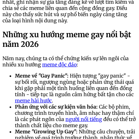
nhất, ghi nhận sự gia tăng đáng kể về lượt tìm kiếm và
chia sẻ các meme liên quan đến cộng đồng gay. Điều
này cho thấy sức hút và sự phổ biến ngày càng tăng
của loại hình nội dung này.
Những xu hướng meme gay nổi bật
năm 2026
Năm nay, chúng ta có thể chứng kiến sự lên ngôi của
nhiều xu hướng
meme độc đáo
:
Meme về "Gay Panic":
Hiện tượng "gay panic" -
sự bối rối, ngượng ngùng hoặc phản ứng thái quá
khi gặp phải một tình huống liên quan đến đồng
tính - tiếp tục là nguồn cảm hứng bất tận cho các
meme hài hước
.
Phản ứng với các sự kiện văn hóa:
Các bộ phim,
chương trình truyền hình, âm nhạc hay thậm chí
là các phát ngôn của
người nổi tiếng
đều có thể trở
thành chất liệu cho meme gay.
Meme "Growing Up Gay":
Những câu chuyện, trải
nghiệm về quá trình trưởng thành, nhận thức về