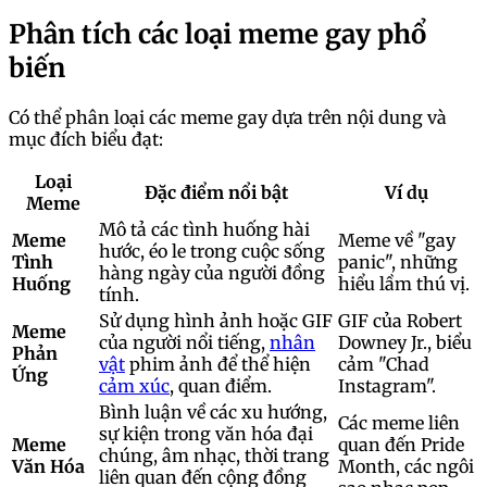
Phân tích các loại meme gay phổ
biến
Có thể phân loại các meme gay dựa trên nội dung và
mục đích biểu đạt:
Loại
Đặc điểm nổi bật
Ví dụ
Meme
Mô tả các tình huống hài
Meme
Meme về "gay
hước, éo le trong cuộc sống
Tình
panic", những
hàng ngày của người đồng
Huống
hiểu lầm thú vị.
tính.
Sử dụng hình ảnh hoặc GIF
GIF của Robert
Meme
của người nổi tiếng,
nhân
Downey Jr., biểu
Phản
vật
phim ảnh để thể hiện
cảm "Chad
Ứng
cảm xúc
, quan điểm.
Instagram".
Bình luận về các xu hướng,
Các meme liên
sự kiện trong văn hóa đại
Meme
quan đến Pride
chúng, âm nhạc, thời trang
Văn Hóa
Month, các ngôi
liên quan đến cộng đồng