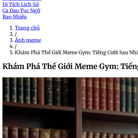
Di Tích Lịch Sử
Ca Dao Tục Ngữ
Bao Nhiêu
Trang chủ
/
Ảnh meme
/
Khám Phá Thế Giới Meme Gym: Tiếng Cười Sau Nh
Khám Phá Thế Giới Meme Gym: Tiếng