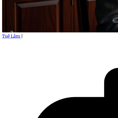
Tuệ Lâm
|