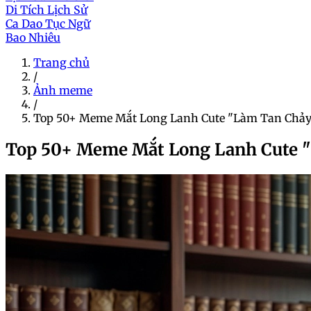
Di Tích Lịch Sử
Ca Dao Tục Ngữ
Bao Nhiêu
Trang chủ
/
Ảnh meme
/
Top 50+ Meme Mắt Long Lanh Cute "Làm Tan Chả
Top 50+ Meme Mắt Long Lanh Cute 