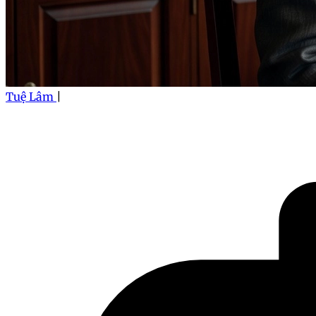
Tuệ Lâm
|