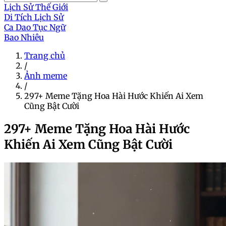
Lịch Sử Thế Giới
Di Tích Lịch Sử
Ca Dao Tục Ngữ
Bao Nhiêu
Trang chủ
/
Ảnh meme
/
297+ Meme Tặng Hoa Hài Hước Khiến Ai Xem
Cũng Bật Cười
297+ Meme Tặng Hoa Hài Hước
Khiến Ai Xem Cũng Bật Cười