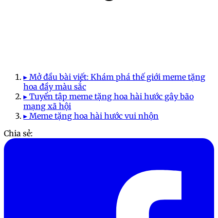
▸ Mở đầu bài viết: Khám phá thế giới meme tặng
hoa đầy màu sắc
▸ Tuyển tập meme tặng hoa hài hước gây bão
mạng xã hội
▸ Meme tặng hoa hài hước vui nhộn
Chia sẻ: