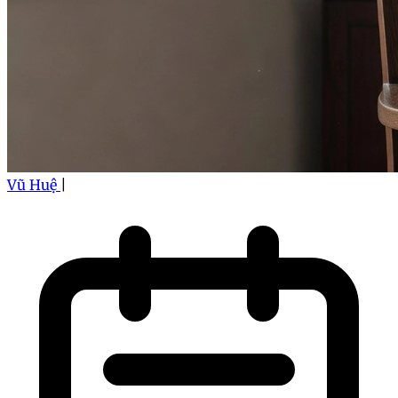
Vũ Huệ
|