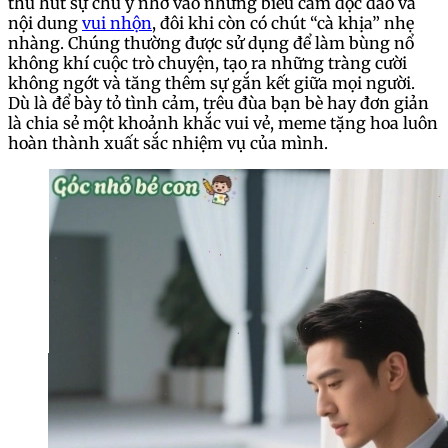
thu hút sự chú ý nhờ vào những biểu cảm độc đáo và
nội dung
vui nhộn
, đôi khi còn có chút “cà khịa” nhẹ
nhàng. Chúng thường được sử dụng để làm bùng nổ
không khí cuộc trò chuyện, tạo ra những tràng cười
không ngớt và tăng thêm sự gắn kết giữa mọi người.
Dù là để bày tỏ tình cảm, trêu đùa bạn bè hay đơn giản
là chia sẻ một khoảnh khắc vui vẻ, meme tặng hoa luôn
hoàn thành xuất sắc nhiệm vụ của mình.