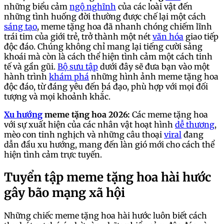
những biểu cảm
ngộ nghĩnh
của các loài vật đến
những tình huống đời thường được chế lại một cách
sáng tạo
, meme tặng hoa đã nhanh chóng chiếm lĩnh
trái tim của giới trẻ, trở thành một nét
văn hóa
giao tiếp
độc đáo. Chúng không chỉ mang lại tiếng cười sảng
khoái mà còn là cách thể hiện tình cảm một cách tinh
tế và gần gũi.
Bộ sưu tập
dưới đây sẽ đưa bạn vào một
hành trình
khám phá
những hình ảnh meme tặng hoa
độc đáo, từ đáng yêu đến bá đạo, phù hợp với mọi đối
tượng và mọi khoảnh khắc.
Xu hướng
meme tặng hoa 2026:
Các meme tặng hoa
với sự xuất hiện của các nhân vật hoạt hình
dễ thương
,
mèo con tinh nghịch và những câu thoại
viral
đang
dẫn đầu xu hướng, mang đến làn gió mới cho cách thể
hiện tình cảm trực tuyến.
Tuyển tập meme tặng hoa hài hước
gây bão mạng xã hội
Những chiếc meme tặng hoa hài hước luôn biết cách