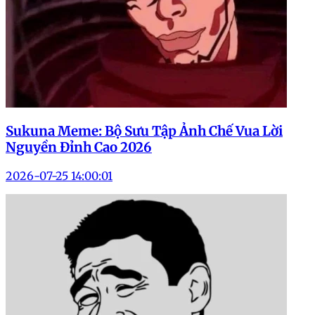
Sukuna Meme: Bộ Sưu Tập Ảnh Chế Vua Lời
Nguyền Đỉnh Cao 2026
2026-07-25 14:00:01