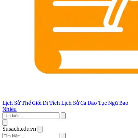
Lịch Sử Thế Giới
Di Tích Lịch Sử
Ca Dao Tục Ngữ
Bao
Nhiêu
Susach.edu.vn