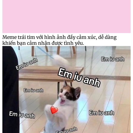
Meme trái tim với hình ảnh đầy cảm xúc, dễ dàng
khiến bạn cảm nhận được tình yêu.