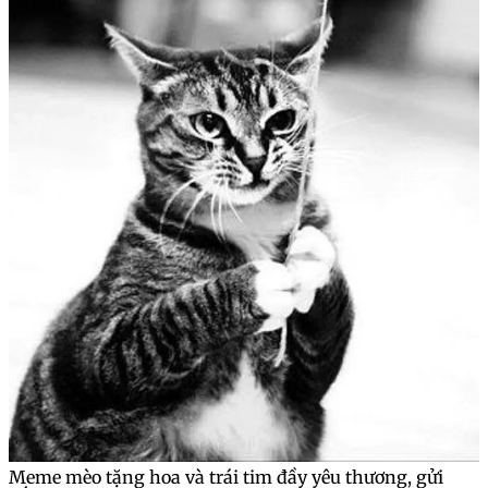
Meme mèo tặng hoa và trái tim đầy yêu thương, gửi