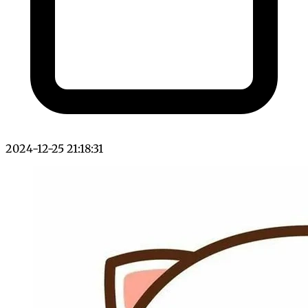
2024-12-25 21:18:31