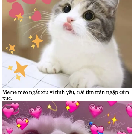
Meme mèo ngất xỉu vì tình yêu, trái tim tràn ngập cảm
xúc.