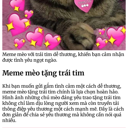
Meme mèo với trái tim dễ thương, khiến bạn cảm nhận
được tình yêu ngọt ngào.
Meme mèo tặng trái tim
Khi bạn muốn gửi gắm tình cảm một cách dễ thương,
meme mèo tặng trái tim chính là lựa chọn hoàn hảo.
Hình ảnh những chú mèo đáng yêu trao tặng trái tim
không chỉ làm dịu lòng người xem mà còn truyền tải
thông điệp yêu thương một cách mạnh mẽ. Đây là cách
đơn giản để chia sẻ yêu thương mà không cần nói quá
nhiều.