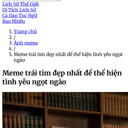
Lịch Sử Thế Giới
Di Tích Lịch Sử
Ca Dao Tục Ngữ
Bao Nhiêu
Trang chủ
/
Ảnh meme
/
Meme trái tim đẹp nhất để thể hiện tình yêu ngọt
ngào
Meme trái tim đẹp nhất để thể hiện
tình yêu ngọt ngào