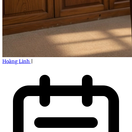
Hoàng Linh
|