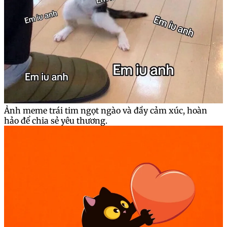
Ảnh meme trái tim ngọt ngào và đầy cảm xúc, hoàn
hảo để chia sẻ yêu thương.