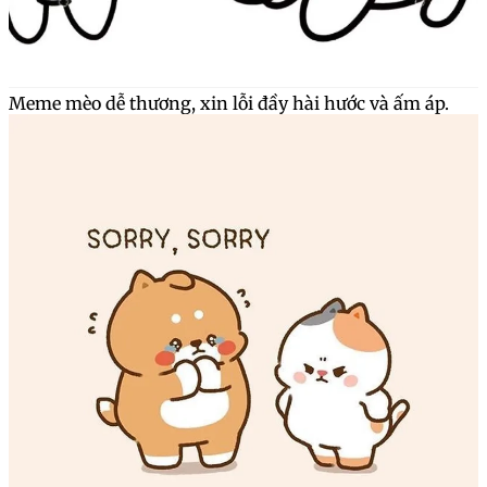
Meme mèo dễ thương, xin lỗi đầy hài hước và ấm áp.