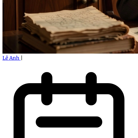
Lê Anh
|