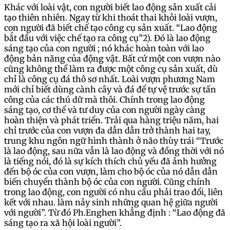
Khác với loài vật, con người biết lao động sản xuất cải
tạo thiên nhiên. Ngay từ khi thoát thai khỏi loài vượn,
con người đã biết chế tạo công cụ sản xuất. “Lao động
bắt đầu với việc chế tạo ra công cụ”2). Đó là lao động
sáng tạo của con người ; nó khác hoàn toàn với lao
động bản năng của động vật. Bất cứ một con vượn nào
cũng không thể làm ra được một công cụ sản xuất, dù
chỉ là công cụ đá thô sơ nhất. Loài vượn phương Nam
mới chỉ biết dùng cành cây và đá để tự vệ trước sự tấn
công của các thú dữ mà thôi. Chính trong lao động
sáng tạo, cơ thể và tư duy của con người ngày càng
hoàn thiện và phát triển. Trải qua hàng triệu năm, hai
chỉ trước của con vượn đa dẫn dẫn trở thành hai tay,
trung khu ngôn ngữ hình thành ở não thùy trái “Trước
là lao động, sau nữa vẫn là lao động và đồng thời với nó
là tiếng nói, đó là sự kích thích chủ yếu đã ảnh hưởng
đến bộ óc của con vượn, làm cho bộ óc của nó dẫn dẫn
biến chuyển thành bộ óc của con người. Cũng chính
trong lao động, con người có nhu cầu phải trao đổi, liên
kết với nhau. làm nảy sinh những quan hệ giữa người
với người”. Từ đó Ph.Enghen khẳng định : “Lao động đã
sáng tạo ra xã hội loài người”.