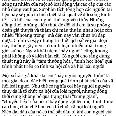
sống tự nhiên của một số loài động vật cao cấp của các
nhà động vật học. Sự phân tích tổng hợp các nguồn tài
liệu này sẽ giúp ta hiểu biết khái quát về đời sống kinh
tế – xã hội của con người thời nguyên thủy. Nhưng
đồng thời, những kiến thức đó đôi khi chỉ là sự phỏng
đoán giả thuyết và thậm chí mâu thuẫn nhau hoặc còn
nhiều “khoảng trống” mà đến nay vẫn chưa bù đắp
được. Chính vì vậy những tri thức lịch sử về giai đoạn
này thường gây nên sự tranh luận nhiều nhất trong
giới sử học. Ngay khái niệm “bầy người” cũng không
phải không có ý kiến bàn cãi. Có người cho rằng dùng
thuật ngữ này là “tầm thường hóa”, “sinh học hóa” quá
trình phát triển có tính xã hội của xã hội loài người.
Một số tác giả khác lại coi “bảy người nguyên thủy” là
một giai đoạn đặc biệt trong quá trình phát triển của xã
hội loài người. Như thế có nghĩa coi bảy người nguyên
thủy đã là tổ chức xã hội của loài người, nhưng đồng
thời cũng không bỏ qua trạng thái “trung gian”,
“chuyển tiếp” của nó từ bẫy động vật lên một hình thức
cao hơn, chặt chẽ hơn của tổ chức xã hội loài người.
Niên đại đầu của nó có thể bắt đầu từ khi con người vừa