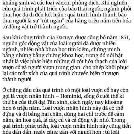
kháng sinh và các loại vắcxin phòng dịch. Khi nghiên
cứu quá trình phát triển của bào thai người, ngành phôi
thai học đã đi đến kết luận : quá trình hình thành bào
thai người là sự “rút ngắn” của hàng triệu năm tiến hóa
từ động vật trở thành người.
Sau khi công trình của Đacuyn được công bố năm 1871,
nguồn gốc động vật của loài người đã được nhiều
ngành, nhiều nhà khoa học tìm kiếm, chứng minh
bằng những bằng chứng khoa học, trong đó nổi bật
nhất là việc phát hiện những di cốt hóa thạch của loài
vượn cổ và người vượn trung gian, cho phép khôi phục
lại các mắt xích của quá trình chuyển biến từ vượn
thành người.
Ở chặng đầu của quá trình có một loài vượn cổ hay còn
gọi là vượn nhân hình – Hominid, sống ở cuối thế kỉ
thứ ba của thời đại Tân sinh, cách ngày nay khoảng
hơn 6 triệu năm. Loài vượn nhân hình này đã có thể
đứng và đi bằng hai chân, dùng hai chỉ trước để cảm
nắm, ăn hoa quả, lá cây, củ và cả động vật nhỏ. Trong
quá trình phát triển, loài vượn nhân hình này cũng tiến
hóa dần dần, ngày càng gần với người hơn : từ loài