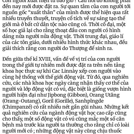
Con người xuất hiện từ bao giờ ? Câu hỏi đó không phải
đến nay mới được đặt ra. Sự quan tâm của con người tới
nguồn gốc “xuất thân” của mình được thể hiện qua rất
nhiều truyền thuyết, truyện cổ tích về sự sáng tạo thế
giới mà ở bất cứ dân tộc nào cũng có. Thời cổ đại, một
số học giả lại cho rằng thoạt đầu con người có hình
dáng nửa người nửa động vật. Thời trung đại, giáo lí
của các tôn giáo, dưới nhiều hình thức khác nhau, đều
giải thích rằng con người do Thượng để sinh ra.
Đến giữa thế kỉ XVIII, vấn đề về vị trí của con người
trong thế giới tự nhiên mới được đặt ra trên nền tảng
khoa học thực sự khi Cac Linnày xếp con người vào
cùng hệ thống với thế giới động vật. Từ đó, qua nghiên
cứu, các nhà khoa học ngày càng nhận thấy cơ thể của
người và lớp động vật có vú, đặc biệt là giống vượn hình
người hiện đại như Jipbong (Gibbon), Orang Utăng
(Orang-Outang), Goril (Gorille), Sanhplngde
(Chimpanzé) có rất nhiều nét gần gũi nhau. Những kết
quả nghiên cứu của ngành động vật học cao cấp cũng
cho thấy, một số động vật có vú cũng mắc một số căn
bệnh mà trước kia người ta thường cho rằng chỉ có loài
người mới có ; những động vật này cũng chịu thuốc