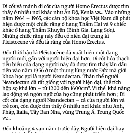
Di cốt và mảnh di cốt của người Homo Érectus được tìm
thấy ở nhiều nơi khác như Ấn Độ, Kenia v.v… Vào những
năm 1964 – 1965, các cán bộ khoa học Việt Nam đã phát
hiện được một chiếc răng ở hang Thẩm Hai và 9 chiếc
khác ở hang Thẩm Khuyên (Bình Gia, Lạng Sơn).
Những chiếc răng này đều có niên đại trung kì
Pleistocene và đều là răng của Homo Érectus.
Đến thời hậu kì Pléistocène đã xuất hiện một dạng
người mới, gần với người hiện đại hơn. Di cốt hóa thạch
tiêu biểu của dạng người này đã được tìm thấy lần đầu
tiên vào năm 1956 ở một thung lũng nước Đức mà giới
khoa học gọi là người Neandectan. Thân thể người
Neandectan đã rất giống với người hiện đại, thể tích
hộp sọ khá lớn – từ 1200 đến 1600cm”. Vì thế, khả năng
lao động và ngôn ngữ của họ cũng phát triển hơn ; Di
cốt của dạng người Neandectan – cả của người lớn và
trẻ con, còn được tìm thấy ở nhiều nơi khác như Anh,
Pháp, Italia, Tây Ban Nha, vùng Trung Á, Trung Quốc
v.v…
Đến khoảng 4 vạn năm trước đây, Người hiện đại hay