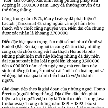
“tuổi” của cô được xác định bằng phương pháp Kali
Acgông là 3.500.000 năm. Lucy đã thường xuyên ở tư
thế đứng thẳng.
Cũng trong năm 1974, Mary Leakey đã phát hiện ở
Lactoli (Tanzania) 42 răng người và một hàm hóa
thạch với 9 chiếc răng nguyên vẹn. Niên đại của chúng
được xác nhận là khoảng 3.700.000.
Điều đặc biệt quan trọng là ở một số nơi như ở Ômô và
Rudolf (Bắc Kênia), người ta cũng đã tìm thấy những
công cụ đá chôn cùng với hóa thạch Homo Habilis.
Những phát hiện mới này không những đã đẩy niên
đại của sự xuất hiện loài người lên khoảng 3.500.000
đến 4.000.000 năm cách ngày nay, mà còn làm nảy
sinh nhiều giả thuyết mới về cái “nói” của loài người và
về động lực của quá trình tiến hóa từ vượn thành
người.
Giai đoạn tiếp theo là giai đoạn của những người Homo
Érectus (người đứng thẳng). Địa điểm đầu tiên phát
hiện ra loại người vượn này là Trinil ở miền Trung Java
(Indonexia). Trong những năm 1891 – 1892, bác sĩ