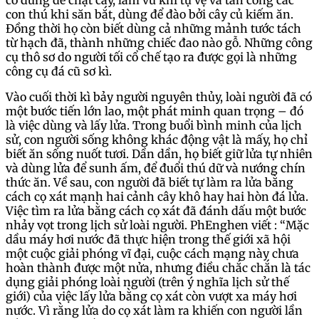
cổ dùng để chặt cây, làm vũ khí tự vệ và tấn công các
con thú khi săn bắt, dùng để đào bởi cây củ kiếm ăn.
Đồng thời họ còn biết dùng cả những mảnh tước tách
từ hạch đã, thành những chiếc đao nào gỗ. Những công
cụ thô sơ do người tối cổ chế tạo ra được gọi là những
công cụ đá cũ sơ kì.
Vào cuối thời kì bảy người nguyên thủy, loài người đã có
một bước tiến lớn lao, một phát minh quan trọng – đó
là việc dùng và lấy lửa. Trong buổi bình minh của lịch
sử, con người sống không khác động vật là mấy, họ chỉ
biết ăn sống nuốt tươi. Dần dần, họ biết giữ lửa tự nhiên
và dùng lửa để sunh ấm, để đuổi thú dữ và nướng chín
thức ăn. Về sau, con người đã biết tự làm ra lửa bằng
cách cọ xát mạnh hai cảnh cây khô hay hai hòn đá lửa.
Việc tìm ra lửa bằng cách cọ xát đã đánh dấu một bước
nhảy vọt trong lịch sử loài người. PhEnghen viết : “Mặc
dầu máy hơi nước đã thực hiện trong thế giới xã hội
một cuộc giải phóng vĩ đại, cuộc cách mạng này chưa
hoàn thành được một nửa, nhưng điều chắc chắn là tác
dụng giải phóng loài người (trên ý nghĩa lịch sử thế
giới) của việc lấy lửa bằng cọ xát còn vượt xa máy hơi
nước. Vì rằng lửa do cọ xát làm ra khiến con người lần