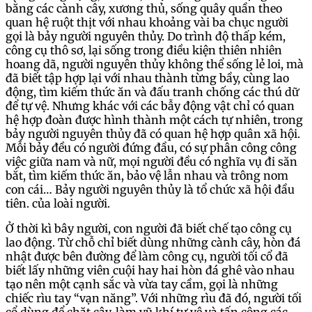
bằng các cành cây, xương thủ, sống quây quần theo
quan hệ ruột thịt với nhau khoảng vài ba chục người
gọi là bảy người nguyên thủy. Do trình độ thấp kém,
công cụ thô sơ, lại sống trong điều kiện thiên nhiên
hoang dã, người nguyên thủy không thể sống lẻ loi, mà
đã biết tập hợp lại với nhau thành từng bầy, cùng lao
động, tìm kiếm thức ăn và đấu tranh chống các thú dữ
để tự vệ. Nhưng khác với các bẫy động vật chỉ có quan
hệ hợp đoàn được hình thành một cách tự nhiên, trong
bảy người nguyên thủy đã có quan hệ hợp quân xã hội.
Mỗi bảy đều có người đứng đầu, có sự phân công công
việc giữa nam và nữ, mọi người đều có nghĩa vụ đi săn
bắt, tìm kiếm thức ăn, bảo vệ lẫn nhau và trông nom
con cái… Bảy người nguyên thủy là tổ chức xã hội đầu
tiên. của loài người.
Ở thời kì bây người, con người đã biết chế tạo công cụ
lao động. Từ chỗ chỉ biết dùng những cành cây, hòn đá
nhật được bên đường để làm công cụ, người tối cổ đã
biết lấy những viên cuội hay hai hòn đá ghê vào nhau
tạo nên một cạnh sắc và vừa tay cầm, gọi là những
chiếc rìu tay “vạn năng”. Với những rìu đã đó, người tối