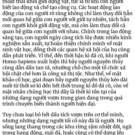
thoát thai khỏi giới động vật, tức là từ khi con người
biết lao động và chế tạo công cụ. Các hoạt động lao
động của con người rõ ràng không chỉ làm thay đổi hẳn
mối quan hệ giữa con người với giới tự nhiên, tách hẳn
con người khỏi giới động vật, mà còn làm thay đổi cả
quan hệ giữa con người với nhau. Chính trong lao động
sáng tạo, con người ngày càng tích lũy được nhiều kinh
nghiệm sẵn xuất, tự hoàn thiện chính mình về mặt
sinh vật học, đồng thời các quan hệ xã hội của họ cũng
dẫn phát triển. Vì thế, đến thời hậu kì đá cũ, khi người
Homo Sapiens xuất hiện thì bảy người nguyên thủy
cũng dẫn dần tan rã, nhường chỗ cho một tổ chức xã
hội chặt chẽ hơn là công xã thị tộc. Như thế, về mặt
khảo cổ học, giai đoạn bẫy người nguyên thủy kéo dài
suốt từ thời sơ kì đến hết thời trung kì đồ đá cũ, còn về
mặt nhân chủng học thì đây là thời kì tồn tại của
những dạng người vượn trung gian đang trong quá
trình chuyển biến thành người hiện đại.
Tuy chưa loại bỏ hết dấu tích vượn trên cơ thể mình,
nhưng những dạng người tối cổ này đã là người. Họ
sống lang thang trong các khu rừng rậm nhiệt đới, ngũ
trong hang động, mái đá, hoặc cũng có thể dựng lều