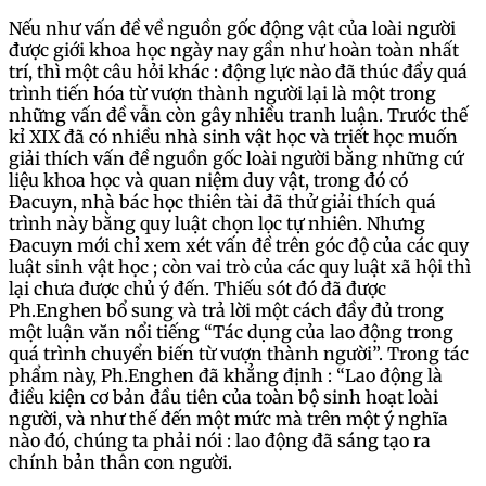
Nếu như vấn đề về nguồn gốc động vật của loài người
được giới khoa học ngày nay gần như hoàn toàn nhất
trí, thì một câu hỏi khác : động lực nào đã thúc đẩy quá
trình tiến hóa từ vượn thành người lại là một trong
những vấn đề vẫn còn gây nhiều tranh luận. Trước thế
kỉ XIX đã có nhiều nhà sinh vật học và triết học muốn
giải thích vấn đề nguồn gốc loài người bằng những cứ
liệu khoa học và quan niệm duy vật, trong đó có
Đacuyn, nhà bác học thiên tài đã thử giải thích quá
trình này bằng quy luật chọn lọc tự nhiên. Nhưng
Đacuyn mới chỉ xem xét vấn đề trên góc độ của các quy
luật sinh vật học ; còn vai trò của các quy luật xã hội thì
lại chưa được chủ ý đến. Thiếu sót đó đã được
Ph.Enghen bổ sung và trả lời một cách đầy đủ trong
một luận văn nổi tiếng “Tác dụng của lao động trong
quá trình chuyển biến từ vượn thành người”. Trong tác
phẩm này, Ph.Enghen đã khẳng định : “Lao động là
điều kiện cơ bản đầu tiên của toàn bộ sinh hoạt loài
người, và như thế đến một mức mà trên một ý nghĩa
nào đó, chúng ta phải nói : lao động đã sáng tạo ra
chính bản thân con người.