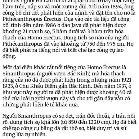
Dubois người Hà Lan đã khai quật được ở đây một răng
hàm trên, nắp sọ và một xương đùi. Tới năm 1894, ông
công bố chi tiết phát hiện của mình và đặt tên cho nó là
Pithécanthropus Érectus. Dựa vào các tài liệu đã công
bố, tính đến năm 1986 ở đảo Java đã phát hiện được
khoảng 21 mảnh sọ, 5 hàm dưới và 3 hàm trên hóa
thạch của Homo Érectus. Dung tích sọ não của người
Pithécanthropus đã vào khoảng từ 750 đến 975 cm. Họ
đã biết phát ra tiếng nói và biết chế tạo công cụ lao
động.
Một đại diện khác rất nổi tiếng của Homo Érectus là
Sinanthropus (người vượn Bắc Kinh) mà hóa thạch
răng của nó đã được phát hiện trong những năm 1921 –
1923, ở Chu Khẩu Điểm gần Bắc Kinh. Đến năm 1937, ở
khu vực này, người ta đã phát hiện được khoảng 40 cá
thể của loài người vượn này và cho tới gần đây vẫn có
những phát hiện lẻ tẻ khác nữa.
Người Sinanthropus có sọ dẹt, trán đốc thoải, u trán nổi
rõ, dung tích sọ khá lớn (từ 850 đến 1220 cm). Họ đã biết
chế tạo công cụ bằng đá rất thô sơ, biết duy trì và sử
dụng lửa tự nhiên.