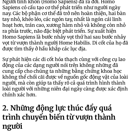
Người tinh khôn (Homo Sapiens) đã ra đời. Homo
Sapiens có cấu tạo cơ thể phát triển như người ngày
nay. Các bộ phận cơ thể đã trở nên hoàn thiện, hai bàn
tay nhỏ, khéo léo, các ngón tay, nhất là ngón cái linh
hoạt hơn, trán cao, xương hàm nhỏ và không còn nhỏ
ra phía trước, não đặc biệt phát triển. Sự xuất hiện
Homo Sapiens là bước nhảy vọt thứ hai sau bước nhảy
vọt từ vượn thành người Home Habilis. Di cốt của họ đã
được tìm thấy ở hầu khắp các lục địa.
Sự phát hiện các di cốt hóa thạch cùng với công cụ lao
động của các dạng người nói trên không những đã
cung cấp cho chúng ta những bằng chứng khoa học
không thể chối cãi được về nguồn gốc động vật của loài
người, mà còn giúp ta thấy rõ cả quá trình hình thành
loài người với những niên đại ngày càng được xác định
chính xác hơn.
2. Những động lực thúc đẩy quá
trình chuyển biến từ vượn thành
người