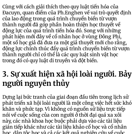
Cùng với cách giải thích theo quy luật tiến hóa của
Đacuyn, quan điểm của Ph.Enghen về vai trò quyết định
của lao động trong quá trình chuyển biển từ vượn
thành người đã góp phần hoàn thiện học thuyết về
động lực của quá trình tiến hóa đó. Song với những
phát hiện mới đây về cổ nhân học ở vùng Đông Phi,
một số học giả đã đưa ra một giả thuyết mới cho rằng,
động lực chính thúc đẩy quá trình chuyển biến từ vượn
thành người chỉ có thể là các quy luật sinh vật học
trong đó có quy luật di truyền và đột biến.
3. Sự xuất hiện xã hội loài người. Bảy
người nguyên thủy
Dựng lại bức tranh của giai đoạn đầu tiên trong lịch sử
phát triển xã hội loài người là một công việc hết sức khó
khăn và phức tạp. Vì không có nguồn sử liệu trực tiếp
nói về cuộc sống của con người ở thời đại quá xa xôi
này, các nhà khoa học buộc phải dựa vào các tài liệu
gián tiếp khác như các tài liệu khảo cổ học và cổ nhân
học, dân tộc học và cả các kết quả nghiên cứu về cuộc