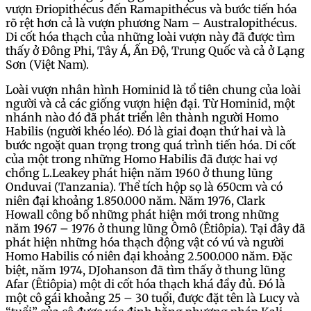
vượn Đriopithécus đến Ramapithécus và bước tiến hóa
rõ rệt hơn cả là vượn phương Nam – Australopithécus.
Di cốt hóa thạch của những loài vượn này đã được tìm
thấy ở Đông Phi, Tây Á, Ấn Độ, Trung Quốc và cả ở Lạng
Sơn (Việt Nam).
Loài vượn nhân hình Hominid là tổ tiên chung của loài
người và cả các giống vượn hiện đại. Từ Hominid, một
nhánh nào đó đã phát triển lên thành người Homo
Habilis (người khéo léo). Đó là giai đoạn thứ hai và là
bước ngoặt quan trọng trong quá trình tiến hóa. Di cốt
của một trong những Homo Habilis đã được hai vợ
chồng L.Leakey phát hiện năm 1960 ở thung lũng
Onduvai (Tanzania). Thể tích hộp sọ là 650cm và có
niên đại khoảng 1.850.000 năm. Năm 1976, Clark
Howall công bố những phát hiện mới trong những
năm 1967 – 1976 ở thung lũng Ômô (Êtiôpia). Tại đây đã
phát hiện những hóa thạch động vật có vú và người
Homo Habilis có niên đại khoảng 2.500.000 năm. Đặc
biệt, năm 1974, DJohanson đã tìm thấy ở thung lũng
Afar (Êtiôpia) một di cốt hóa thạch khá đầy đủ. Đó là
một cô gái khoảng 25 – 30 tuổi, được đặt tên là Lucy và