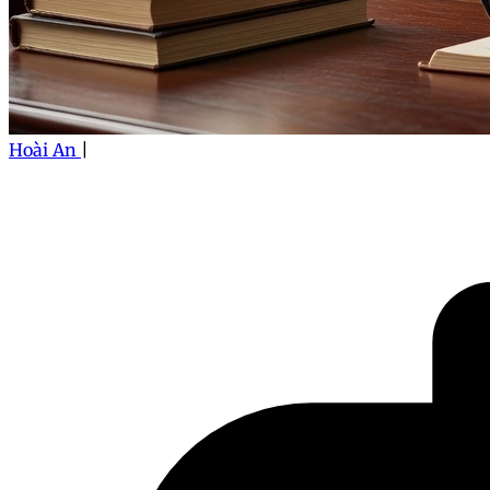
Hoài An
|