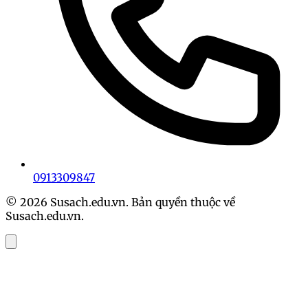
0913309847
© 2026 Susach.edu.vn. Bản quyền thuộc về
Susach.edu.vn.