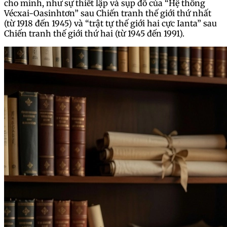
cho mình, như sự thiết lập và sụp đổ của “Hệ thống
Vécxai-Oasinhtơn” sau Chiến tranh thế giới thứ nhất
(từ 1918 đến 1945) và “trật tự thế giới hai cực Ianta” sau
Chiến tranh thế giới thứ hai (từ 1945 đến 1991).