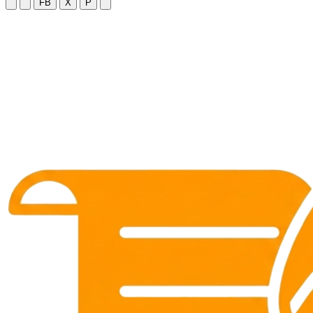
FB
X
P