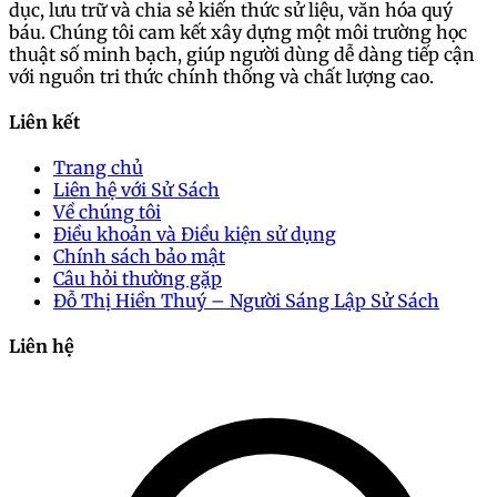
dục, lưu trữ và chia sẻ kiến thức sử liệu, văn hóa quý
báu. Chúng tôi cam kết xây dựng một môi trường học
thuật số minh bạch, giúp người dùng dễ dàng tiếp cận
với nguồn tri thức chính thống và chất lượng cao.
Liên kết
Trang chủ
Liên hệ với Sử Sách
Về chúng tôi
Điều khoản và Điều kiện sử dụng
Chính sách bảo mật
Câu hỏi thường gặp
Đỗ Thị Hiền Thuý – Người Sáng Lập Sử Sách
Liên hệ