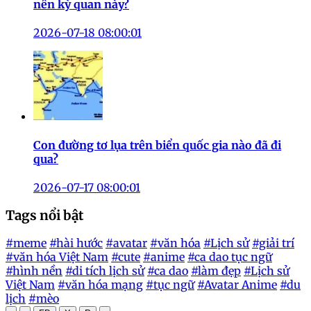
nên kỳ quan này?
2026-07-18 08:00:01
Con đường tơ lụa trên biển quốc gia nào đã đi
qua?
2026-07-17 08:00:01
Tags nổi bật
#meme
#hài hước
#avatar
#văn hóa
#Lịch sử
#giải trí
#văn hóa Việt Nam
#cute
#anime
#ca dao tục ngữ
#hình nền
#di tích lịch sử
#ca dao
#làm đẹp
#Lịch sử
Việt Nam
#văn hóa mạng
#tục ngữ
#Avatar Anime
#du
lịch
#mèo