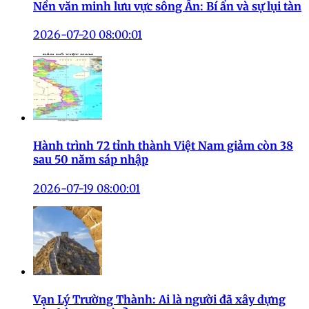
Nền văn minh lưu vực sông Ấn: Bí ẩn và sự lụi tàn
2026-07-20 08:00:01
Hành trình 72 tỉnh thành Việt Nam giảm còn 38
sau 50 năm sáp nhập
2026-07-19 08:00:01
Vạn Lý Trường Thành: Ai là người đã xây dựng