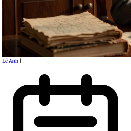
Lê Anh
|