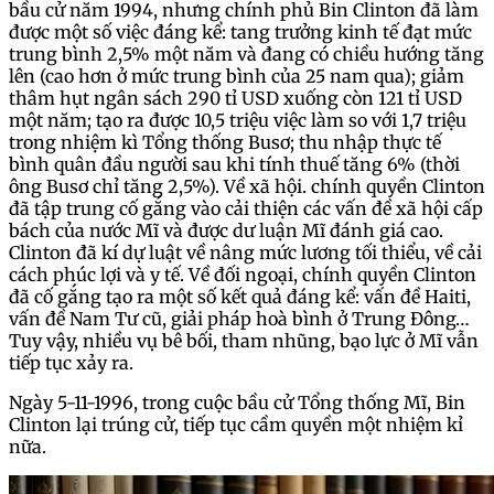
bầu cử năm 1994, nhưng chính phủ Bin Clinton đã làm
được một số việc đáng kể: tang trưởng kinh tế đạt mức
trung bình 2,5% một năm và đang có chiều hướng tăng
lên (cao hơn ở mức trung bình của 25 nam qua); giảm
thâm hụt ngân sách 290 tỉ USD xuống còn 121 tỉ USD
một năm; tạo ra được 10,5 triệu việc làm so với 1,7 triệu
trong nhiệm kì Tổng thống Busơ; thu nhập thực tế
bình quân đầu người sau khi tính thuế tăng 6% (thời
ông Busơ chỉ tăng 2,5%). Về xã hội. chính quyền Clinton
đã tập trung cố gắng vào cải thiện các vấn đề xã hội cấp
bách của nước Mĩ và được dư luận Mĩ đánh giá cao.
Clinton đã kí dự luật về nâng mức lương tối thiểu, về cải
cách phúc lợi và y tế. Về đối ngoại, chính quyền Clinton
đã cố gắng tạo ra một số kết quả đáng kể: vấn đề Haiti,
vấn đề Nam Tư cũ, giải pháp hoà bình ở Trung Đông…
Tuy vậy, nhiều vụ bê bối, tham nhũng, bạo lực ở Mĩ vẫn
tiếp tục xảy ra.
Ngày 5-11-1996, trong cuộc bầu cử Tổng thống Mĩ, Bin
Clinton lại trúng cử, tiếp tục cầm quyền một nhiệm kỉ
nữa.