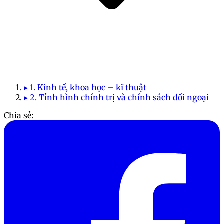
▸ 1. Kinh tế, khoa học – kĩ thuật
▸ 2. Tỉnh hình chính trị và chính sách đối ngoại
Chia sẻ: