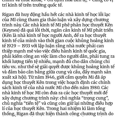
trí kinh tế trên trường quốc tế.
Rigan đã huy động hầu hết các nhà kinh tế học lỗi lạc
của Mĩ cùng tham gia thảo luận và xây dựng chương
trình này. Các nhà kinh tế Mĩ phê phản học thuyết Kên
(Keynes) đã quá lỗi thời, ngăn cản kinh tế Mĩ phát triển
(Kên là nhà kinh tế học người Anh, để ra học thuyết
kinh tế của mình vào thời gian cuộc khủng hoảng kinh
tế 1929 – 1933 với lập luận rằng nhà nước phải can
thiệp mạnh mẽ vào việc điều hành kinh tế quốc gia,
phải kiếm công an việc làm cho người dân, phải tung ra
khối lượng tiền tệ nhiều, mạnh đủ cho dân chúng chi
tiêu v.v.. như thế sẽ giải quyết được khủng hoảng kinh tế
và đảm bảo cân bằng giữa cung và cầu, đẩy mạnh sản
xuất xã hội). Từ năm 1946, giới cầm quyền Mi đã áp
dụng học thuyết Kên trong việc hoạch định các chính
sách kinh tế của nhà nước Mĩ cho đến năm 1980. Các
nhà kinh tế học Mĩ còn đưa ra các học thuyết mới để
xây dựng chương trình này: chủ nghĩa “trọng cung”,
chủ nghĩa “tiền tệ” và cũng còn giữ lại những điều hợp
lí của học thuyết Kên. Trong hai nhiệm kì làm tổng
thống, Rigan đã thực hiện thành công chương trình do