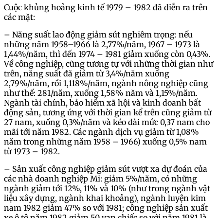
Cuộc khủng hoảng kinh tế 1979 – 1982 đã diễn ra trên
các mặt:
– Năng suất lao động giảm sút nghiêm trọng: nếu
những năm 1958–1966 là 2,77%/năm, 1967 – 1973 là
1,44%/năm, thì đến 1974 – 1981 giảm xuống còn 0,43%.
Về công nghiệp, cũng tương tự với những thời gian như
trên, năng suất đã giảm từ 3,4%/năm xuống
2,79%/năm, rồi 1,118%/năm, ngành nông nghiệp cũng
như thế: 281/năm, xuống 1,58% năm và 1,15%/năm.
Ngành tài chính, bảo hiểm xã hội và kinh doanh bất
động sản, tương ứng với thời gian kể trên cũng giảm từ
27 nam, xuống 0,3%/năm và kéo dài mức 0,37 nam cho
mãi tới năm 1982. Các ngành dịch vụ giảm từ 1,08%
năm trong những năm 1958 – 1966) xuống 0,5% nam
từ 1973 – 1982.
– Sản xuất công nghiệp giảm sút vượt xa dự đoán của
các nhà doanh nghiệp Mi: giảm 5%/năm, có những
ngành giảm tới 12%, 11% và 10% (như trong ngành vật
liệu xây dựng, ngành khai khoảng), ngành luyện kim
nam 1982 giảm 47% so với 1981; công nghiệp sản xuất
xe ô tô năm 1982 giảm 50 vạn chiếc so với năm 1981 là