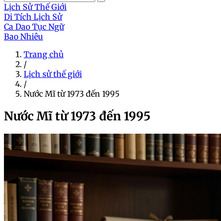
Lịch Sử Thế Giới
Di Tích Lịch Sử
Ca Dao Tục Ngữ
Bao Nhiêu
Trang chủ
/
Lịch sử thế giới
/
Nước Mĩ từ 1973 đến 1995
Nước Mĩ từ 1973 đến 1995