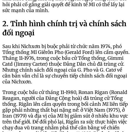
hỏi phải cố gắng giải quyết để kinh tế Mĩ có thể lấy lại
sức mạnh của mình.
2. Tỉnh hình chính trị và chính sách
đối ngoại
Sau khi Nichxơn bị buộc phải từ chức năm 1974, phó
Tổng thống Mĩ Giêrôn Pho (Gerald Ford) lên cầm quyền.
Tháng 11-1976, trong cuộc bầu cử Tổng thống, Gimmi
Catd (Jimmy Carter) thuộc Đảng Dân chủ đã trùng cử.
Nhưng chính sách đối ngoại của G. Pho và G. Catơ về
căn bản vẫn chỉ là sự chuyển tiếp chính sách đối ngoại
của Nichxơn.
Trong cuộc bầu cử tháng 11-1980, Ronan Rigan (Ronald
Reagan, người của Đảng Cộng hoà) đã trúng cử Tổng
thống. Rigân lên cầm quyền trong bối cảnh Mĩ liên tiếp
gặp phải những thất bại nặng nề: ở Việt Nam (1975), ở
Iran (1979) và địa vị của Mĩ bị giảm sút ở nhiều khu vực
trên thế giới. Để đối phó lại, Rigần ra sức thực hiện việc
chạy đua vũ trang nhằm phá thế cân bằng về chiến