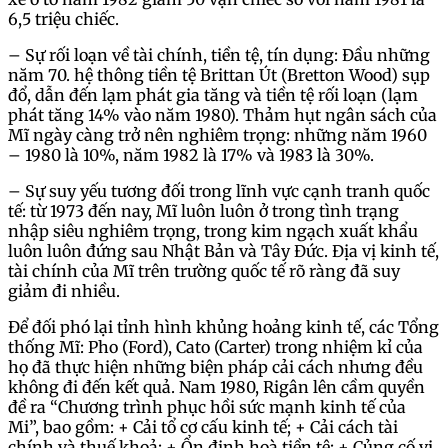
6,5 triệu chiếc.
– Sự rối loạn về tài chính, tiền tệ, tín dụng: Đầu những
năm 70. hệ thông tiền tệ Brittan Út (Bretton Wood) sụp
đổ, dẫn đến lạm phát gia tăng và tiền tệ rối loạn (lạm
phát tăng 14% vào năm 1980). Thảm hụt ngân sách của
Mĩ ngày càng trở nên nghiêm trọng: những năm 1960
– 1980 là 10%, năm 1982 là 17% và 1983 là 30%.
– Sự suy yếu tương đối trong lĩnh vực cạnh tranh quốc
tế: từ 1973 đến nay, Mĩ luôn luôn ở trong tình trạng
nhập siêu nghiêm trọng, trong kim ngạch xuất khẩu
luôn luôn đứng sau Nhật Bản và Tây Đức. Địa vị kinh tế,
tài chính của Mĩ trên trường quốc tế rõ ràng đã suy
giảm đi nhiều.
Để đối phó lại tỉnh hình khủng hoảng kinh tế, các Tổng
thống Mĩ: Pho (Ford), Cato (Carter) trong nhiệm kỉ của
họ đã thực hiện những biện pháp cải cách nhưng đều
không đi đến kết quả. Nam 1980, Rigân lên cầm quyền
đề ra “Chương trình phục hồi sức mạnh kinh tế của
Mi”, bao gồm: + Cải tổ cơ cấu kinh tế; + Cải cách tài
chính và thuế khoả; + Ổn định hoà tiền tệ; + Củng cố vị