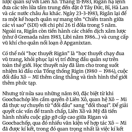
lược quân sự với Liên Xô. Tháng 11-1983, Rigân hạ lệnh
đưa các tên lửa tầm trung đến đặt ở Tây Đức, Bỉ, Hà Lan
và các nước châu Âu khác. Ngày 23-3-1983, Rigân lại để
ra một kế hoạch quân sự mang tên “Chiến tranh giữa
các vì sao” (SDI) với chi phí 26 tỉ đôla trong 5 năm.
Ngoài ra, Rigần còn tiến hành các chiến dịch xâm lược
(như ở Grenada năm 1983, Libi năm 1986…) và cung cấp
vũ khí cho quân nổi loạn ở Apganixtan.
Có thể nói “học thuyết Rigān” là “học thuyết chạy đua
vũ trang, khỏi phục lại vị trí đứng đầu quân sự trên
toàn thế giới. Học thuyết này đã làm cho trong suốt
nhiệm kì đầu của Tổng thống Rigin (1980 – 1984), cuộc
đối đầu Xô – Mĩ thêm căng thẳng và tình hình thế giới
thêm phức tạp.
Nhưng từ nửa sau những năm 80, đặc biệt từ khi
Goocbachóp lên cầm quyền ở Liên Xô, quan hệ Xô – Mi
đã thực sự chuyển từ “đối đầu” sang “đối thoại”. Để giải
quyết các vấn đề tranh chấp, Liên Xô và Mỹ đã tiến
hành nhiều cuộc gặp gỡ cấp cao giữa Rigan và
Goocbachốp, qua đó nhiều văn kiện về hợp tác Xô – Mi
đã được kí kết, trong đó quan trọng nhất là việc kí kết