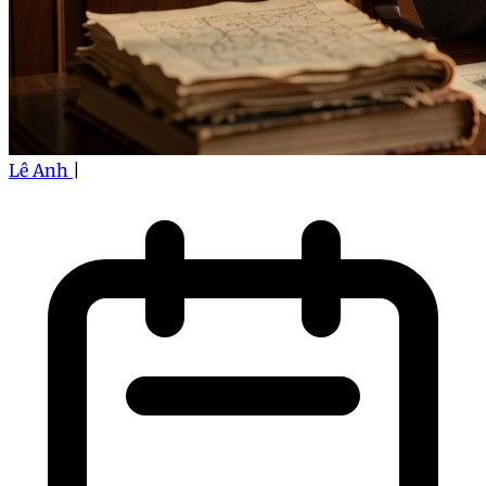
Lê Anh
|