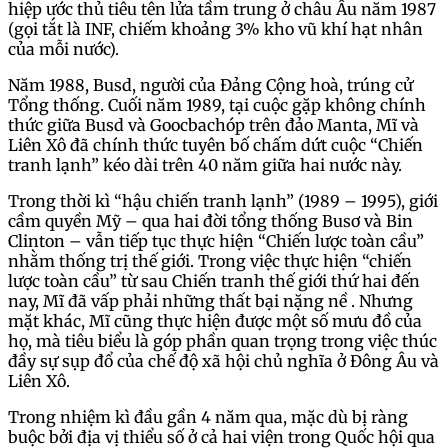
hiệp ước thủ tiêu tên lửa tầm trung ở châu Âu năm 1987
(gọi tắt là INF, chiếm khoảng 3% kho vũ khí hạt nhân
của mỗi nước).
Năm 1988, Busd, người của Đảng Cộng hoà, trúng cử
Tổng thống. Cuối năm 1989, tại cuộc gặp không chính
thức giữa Busd và Goocbachóp trên đảo Manta, Mĩ và
Liên Xô đã chính thức tuyên bố chấm dứt cuộc “Chiến
tranh lạnh” kéo dài trên 40 năm giữa hai nước này.
Trong thời kì “hậu chiến tranh lạnh” (1989 – 1995), giới
cầm quyền Mỹ – qua hai đời tổng thống Busơ và Bin
Clinton – vẫn tiếp tục thực hiện “Chiến lược toàn cầu”
nhằm thống trị thế giới. Trong việc thực hiện “chiến
lược toàn cầu” từ sau Chiến tranh thế giới thứ hai đến
nay, Mĩ đã vấp phải những thất bại nặng nề . Nhưng
mặt khác, Mĩ cũng thực hiện được một số mưu đồ của
họ, mà tiêu biểu là góp phần quan trọng trong việc thúc
đầy sự sụp đổ của chế độ xã hội chủ nghĩa ở Đông Âu và
Liên Xô.
Trong nhiệm kì đầu gần 4 năm qua, mặc dù bị ràng
buộc bởi địa vị thiểu số ở cả hai viện trong Quốc hội qua