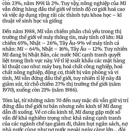
còn 23%, năm 1991 là 2%. Tuy vậy, nông nghiệp của Mĩ
vẫn đứng hàng đầu thế giới về trình độ cơ giới hoá cao
và việc áp dụng rộng rãi các thành tựu khoa học – kĩ
thuật về sinh học và giống
Đến năm 1988, Mĩ vẫn chiếm phần chủ yếu trong thị
trường thế giới về máy thông tin, máy tính cỡ lớn: Mã
chiếm 65%, Nhật – 26%, Tây Âu-9% về máy tính cá
nhân: Mĩ – 64%, Nhật – 16%, Tây Âu – 12%. Tuy nhiên
Mĩ đang bị Nhật Bản, các nước NIC cạnh tranh quyết
liệt trong lĩnh vực này. Về tỉ lệ xuất khẩu các mặt hàng
kĩ thuật cao như: máy bay, hoá chất công nghiệp, hoá
chất nông nghiệp, động cơ, thiết bị văn phòng và vi
tính, Mĩ vẫn đứng đầu thế giới, tuy nhiên tỉ lệ này đã
giảm sút, từ chỗ chiếm 27% thị trường thế giới (năm
1970), xuống còn 21% (năm 1986).
Tóm lại, từ những năm 70 đến nay mặc dù vẫn giữ vị trí
đứng đầu thế giới tư bản nhưng nền kinh tế Mĩ đang
dẫn đi xuống. Về cơ cấu kinh tế, Mĩ đang gặp một số
vấn đề khá nghiêm trọng như: khả năng cạnh tranh
của các ngành chế tạo giảm đi, thâm hụt ngân sách, nợ
nhà nước cùng như nợ nước ngoài ngày càng lớn… đòi