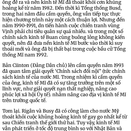
ông để ra và nền kinh tế Mĩ đã thoát khỏi cơn khủng
hoảng kể từ năm 1982. Đến thời kì Tổng thống Busd,
trong hai năm đầu cầm quyền, ông vẫn tiếp tục thực
hiện chương trình này một cách thuận lợi. Nhưng đến
năm 1990-1991, dn tiến hành cuộc chiến tranh vùng
Vịnh phải chi tiêu quân sự quá nhiều. và trong một số
chính sách kinh tế Buan cùng buông lỏng không kiến
quyết, nên đã đưa nền kinh tế Mĩ bước vào thời kì suy
thoái mới và ông đã bị thất bại trong cuộc bầu cử Tổng
thống Mĩ nam 1992.
Bản Ciinton (Đảng Dân chủ) lên cầm quyền năm 1993
đã quan tâm giải quyết ‘Chính sách đối nội” (tức chính
sách kinh tế của nước Mĩ. Trong nhiệm kì cầm quyền
của ông, kinh tế Mĩ đã có sự tăng trưởng trên một số
lĩnh vực, như giải quyết nạn thất nghiệp, nâng cao
phúc lợi xã hội Ủy tế). nhằm nâng cao địa vị kinh tế Mĩ
trên trường quốc tế.
Tom lại. Rigân và Busy đã có công làm cho nước Mỹ
thoát khỏi cuộc khủng hoảng kinh tế gay go nhất kể từ
sau Chiến tranh thế giới thứ hai. Tuy vậy, kinh tế Mĩ
vẫn phát triển ở tốc độ trung bình so với Nhật Bản và