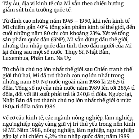
Tây Âu, địa vị kinh tế của Mi vẫn theo chiều hướng
giảm sút trên trường quốc tế.
Từ đỉnh cao những năm 1945 – 1950, khi nền kinh tế
Mĩ chiếm gần 40% tổng sản phẩm kinh tế thế giới, đến
cuối những năm 80 chỉ còn khoảng 23%. Xét về tổng
sản phẩm quốc dân (GNP), Mi vẫn đứng đầu thế giới,
nhưng thu nhập quốc dân tính theo đầu người của Mĩ
lại đứng sau một số nước. Thụy Sĩ, Nhật Bản,
Luxembua, Phần Lan. Na Uy.
Từ chỗ là chủ nợ lớn nhất thế giới sau Chiến tranh thế
giới thứ hai, Mi đã trở thành con nợ lớn nhất trong
những nam 80. Nợ nước ngoài năm 1986 là 236,5 tỉ
đôla. Tổng số nợ của nhà nước năm 1989 lên tới 285,4 tỉ
đôla, đối với lãi suất phải trả là 240,8 tỉ đôla. Ngược lại,
Nhật Bản đã trở thành chủ nợ lớn nhất thế giới ở mức
180,4 tỉ đôla năm 1986.
Về cơ cấu kinh tế, các ngành nông nghiệp, lâm nghiệp,
ngư nghiệp ngày càng giữ vị trí thứ yếu trong nên kinh
tế Mĩ. Năm 1988, nông nghiệp, làm nghiệp, ngư nghiệp
gặp lại chỉ chiếm 4,2% thu nhập quốc dân; năm 1989