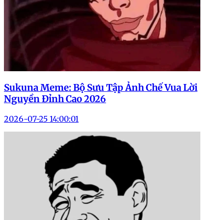
Sukuna Meme: Bộ Sưu Tập Ảnh Chế Vua Lời
Nguyền Đỉnh Cao 2026
2026-07-25 14:00:01