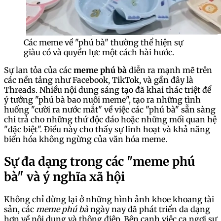
Các meme về "phú bà" thường thể hiện sự
giàu có và quyền lực một cách hài hước.
Sự lan tỏa của các
meme phú bà
diễn ra mạnh mẽ trên
các nền tảng như Facebook, TikTok, và gần đây là
Threads. Nhiều nội dung sáng tạo đã khai thác triệt để
ý tưởng "phú bà bao nuôi meme", tạo ra những tình
huống "cười ra nước mắt" về việc các "phú bà" sẵn sàng
chi trả cho những thứ độc đáo hoặc những mối quan hệ
"đặc biệt". Điều này cho thấy sự linh hoạt và khả năng
biến hóa không ngừng của văn hóa meme.
Sự đa dạng trong các "meme phú
bà" và ý nghĩa xã hội
Không chỉ dừng lại ở những hình ảnh khoe khoang tài
sản, các
meme phú bà
ngày nay đã phát triển đa dạng
hơn về nội dung và thông điệp. Bên cạnh việc ca ngợi sự