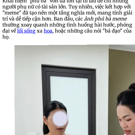
Khái niệm "phú bà" vốn đã tồn tại từ lâu để chỉ những
người phụ nữ có tài sản lớn. Tuy nhiên, việc kết hợp với
"meme" đã tạo nên một tầng nghĩa mới, mang tính giải
trí và dễ tiếp cận hơn. Ban đầu, các
ảnh phú bà meme
thường xoay quanh những tình huống hài hước, phóng
đại về
lối sống
xa
hoa
, hoặc những câu nói "bá đạo" của
họ.