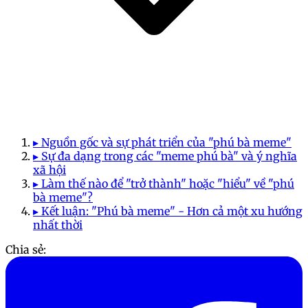
▸ Nguồn gốc và sự phát triển của "phú bà meme"
▸ Sự đa dạng trong các "meme phú bà" và ý nghĩa
xã hội
▸ Làm thế nào để "trở thành" hoặc "hiểu" về "phú
bà meme"?
▸ Kết luận: "Phú bà meme" - Hơn cả một xu hướng
nhất thời
Chia sẻ: