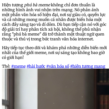
Hiện tượng
phú bà meme
không chỉ đơn thuần là
những hình ảnh vui nhộn trên mạng. Nó phản ánh
một phần văn hóa số hiện đại, nơi sự giàu có, quyền lực
và cả những mong muốn cá nhân được biến hóa một
cách đầy sáng tạo và dí dỏm. Dù bạn tiếp cận nó với góc
độ giải trí hay phân tích xã hội, không thể phủ nhận
rằng "phú bà meme" đã trở thành một thuật ngữ quen
thuộc và thú vị trong bức tranh văn hóa internet.
Hãy tiếp tục theo dõi và khám phá những diễn biến mới
nhất của thế giới meme, nơi sự sáng tạo không bao giờ
có giới hạn!
Thẻ:
#meme
#hài hước
#văn hóa số
#hiện tượng mạng