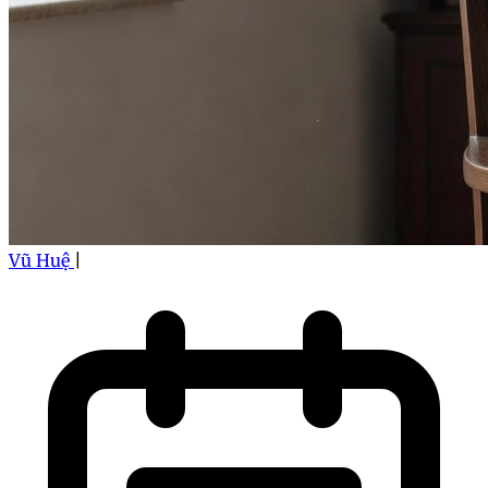
Vũ Huệ
|