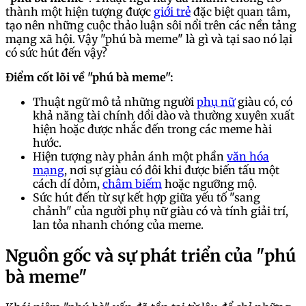
thành một hiện tượng được
giới trẻ
đặc biệt quan tâm,
tạo nên những cuộc thảo luận sôi nổi trên các nền tảng
mạng xã hội. Vậy "phú bà meme" là gì và tại sao nó lại
có sức hút đến vậy?
Điểm cốt lõi về "phú bà meme":
Thuật ngữ mô tả những người
phụ nữ
giàu có, có
khả năng tài chính dồi dào và thường xuyên xuất
hiện hoặc được nhắc đến trong các meme hài
hước.
Hiện tượng này phản ánh một phần
văn hóa
mạng
, nơi sự giàu có đôi khi được biến tấu một
cách dí dỏm,
châm biếm
hoặc ngưỡng mộ.
Sức hút đến từ sự kết hợp giữa yếu tố "sang
chảnh" của người phụ nữ giàu có và tính giải trí,
lan tỏa nhanh chóng của meme.
Nguồn gốc và sự phát triển của "phú
bà meme"