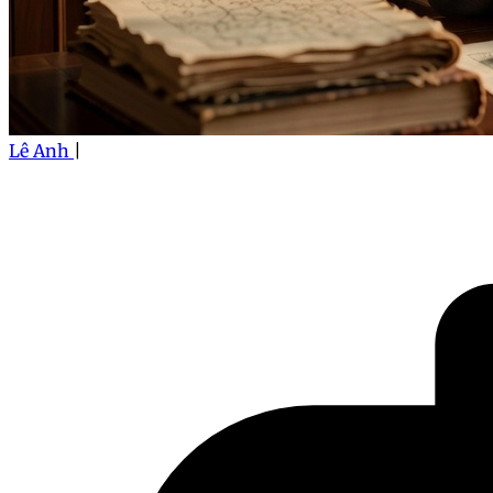
Lê Anh
|