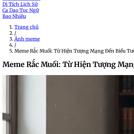
Di Tích Lịch Sử
Ca Dao Tục Ngữ
Bao Nhiêu
Trang chủ
/
Ảnh meme
/
Meme Rắc Muối: Từ Hiện Tượng Mạng Đến Biểu Tư
Meme Rắc Muối: Từ Hiện Tượng Mạng