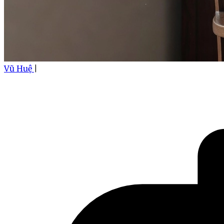
Vũ Huệ
|