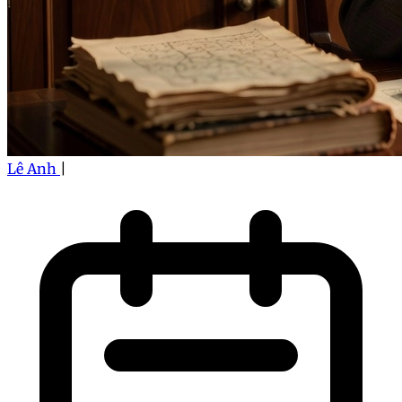
Lê Anh
|