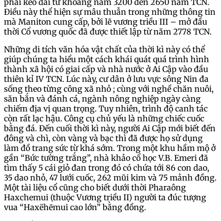
phải kéo dài từ khoảng năm 3200 đến 2650 năm TCN.
Điều này thể hiện sự mâu thuẫn trong những thông tin
mà Maniton cung cấp, bởi lẽ vương triều III – mở đầu
thời Cổ vương quốc đã được thiết lập từ năm 2778 TCN.
Những di tích văn hóa vật chất của thời kì này có thể
giúp chúng ta hiểu một cách khái quát quá trình hình
thành xã hội có giai cấp và nhà nước ở Ai Cập vào đầu
thiên kỉ IV TCN. Lúc này, cư dân ở lưu vực sông Nin đa
sống theo từng công xã nhỏ ; cùng với nghề chăn nuôi,
săn bắn và đánh cá, ngành nông nghiệp ngày càng
chiếm địa vị quan trọng. Tuy nhiên, trình độ canh tác
còn rất lạc hậu. Công cụ chủ yếu là những chiếc cuốc
bằng đá. Đến cuối thời kì này, người Ai Cập mới biết đến
đông và chì, còn vàng và bạc thì đã được họ sử dụng
làm đồ trang sức từ khá sớm. Trong một khu hầm mộ ở
gần “Bức tường trắng”, nhà khảo cổ học V.B. Emeri đã
tìm thấy 5 cái giỏ đan trong đó có chứa tới 86 con dao,
35 dao nhỏ, 47 lưới cuốc, 262 mũi kim và 75 mảnh đồng.
Một tài liệu cổ cũng cho biết dưới thời Pharaông
Haxchemui (thuộc Vương triều II) người ta đúc tượng
vua “Haxëhēmui cao lớn” bằng đồng.