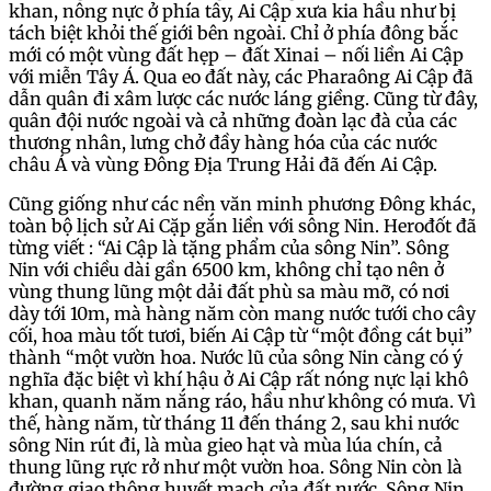
khan, nông nực ở phía tây, Ai Cập xưa kia hầu như bị
tách biệt khỏi thế giới bên ngoài. Chỉ ở phía đông bắc
mới có một vùng đất hẹp – đất Xinai – nối liền Ai Cập
với miễn Tây Á. Qua eo đất này, các Pharaông Ai Cập đã
dẫn quân đi xâm lược các nước láng giềng. Cũng từ đây,
quân đội nước ngoài và cả những đoàn lạc đà của các
thương nhân, lưng chở đầy hàng hóa của các nước
châu Á và vùng Đông Địa Trung Hải đã đến Ai Cập.
Cũng giống như các nền văn minh phương Đông khác,
toàn bộ lịch sử Ai Cặp gắn liền với sông Nin. Herođốt đã
từng viết : “Ai Cập là tặng phẩm của sông Nin”. Sông
Nin với chiều dài gần 6500 km, không chỉ tạo nên ở
vùng thung lũng một dải đất phù sa màu mỡ, có nơi
dày tới 10m, mà hàng năm còn mang nước tưới cho cây
cối, hoa màu tốt tươi, biến Ai Cập từ “một đồng cát bụi”
thành “một vườn hoa. Nước lũ của sông Nin càng có ý
nghĩa đặc biệt vì khí hậu ở Ai Cập rất nóng nực lại khô
khan, quanh năm nắng ráo, hầu như không có mưa. Vì
thế, hàng năm, từ tháng 11 đến tháng 2, sau khi nước
sông Nin rút đi, là mùa gieo hạt và mùa lúa chín, cả
thung lũng rực rở như một vườn hoa. Sông Nin còn là
đường giao thông huyết mạch của đất nước. Sông Nin,