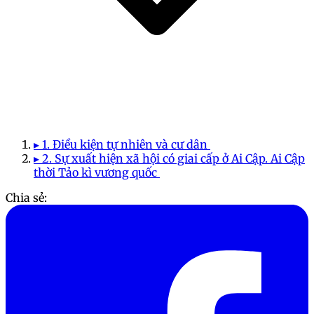
▸ 1. Điều kiện tự nhiên và cư dân
▸ 2. Sự xuất hiện xã hội có giai cấp ở Ai Cập. Ai Cập
thời Tảo kì vương quốc
Chia sẻ: