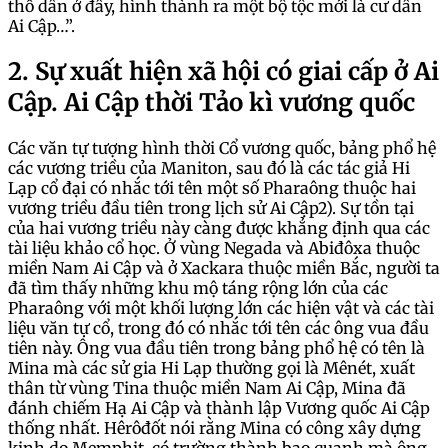
thổ dân ở đây, hình thành ra một bộ tộc mới là cư dân
Ai Cập…”.
2. Sự xuất hiện xã hội có giai cấp ở Ai
Cập. Ai Cập thời Tảo kì vương quốc
Các văn tự tượng hình thời Cổ vương quốc, bảng phổ hệ
các vương triều của Maniton, sau đó là các tác giả Hi
Lạp cổ đại có nhắc tới tên một số Pharaông thuộc hai
vương triều đầu tiên trong lịch sử Ai Cập2). Sự tồn tại
của hai vương triều này càng được khẳng định qua các
tài liệu khảo cổ học. Ở vùng Negada và Abiđôxa thuộc
miền Nam Ai Cập và ở Xackara thuộc miền Bắc, người ta
đã tìm thấy những khu mộ táng rộng lớn của các
Pharaông với một khối lượng lớn các hiện vật và các tài
liệu văn tự cổ, trong đó có nhắc tới tên các ông vua đầu
tiên này. Ông vua đầu tiên trong bảng phổ hệ có tên là
Mina mà các sử gia Hi Lạp thường gọi là Mênét, xuất
thân từ vùng Tina thuộc miền Nam Ai Cập, Mina đã
đánh chiếm Hạ Ai Cập và thành lập Vương quốc Ai Cập
thống nhất. Hêrôđốt nói rằng Mina có công xây dựng