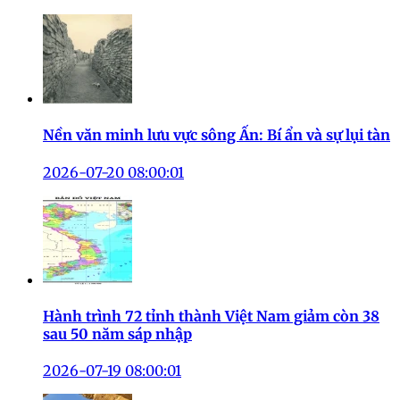
Nền văn minh lưu vực sông Ấn: Bí ẩn và sự lụi tàn
2026-07-20 08:00:01
Hành trình 72 tỉnh thành Việt Nam giảm còn 38
sau 50 năm sáp nhập
2026-07-19 08:00:01