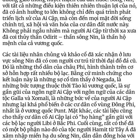
với tất cả những điều kiện thiên nhiên thuận lợi của nó,
đã có ảnh hưởng to lớn không chỉ đến quá trình phát
triển lịch sử của Ai Cập, mà còn đến mọi mặt đời sống
chính trị, xã hội và văn hóa của cư dân đất nước này.
Không phải ngẫu nhiên mà người Ai Cập từ thời xa xưa
đã coi thủy thần Odirit – thần sông Nin, là thần hộ
mệnh của cả vương quốc.
Các tài liệu nhân chủng và khảo cổ đã xác nhận ở lưu
vực sông Nin đã có con người cư trú từ thời đại đồ đá cũ.
Đó là những thổ dân của châu Phi, hình thành trên cơ
sở hỗn hợp rất nhiều bộ lạc. Bằng cứ minh chứng cho
kết luận này là những sợ cổ tìm thấy ở Negada, là
những bức tượng thuộc thời Tào kì vương quốc, là sự
gần gũi của ngôn ngữ Ai Cập với ngôn ngữ của các dân
tộc Galla và Xomali, là những bức về của người Ai Cập
nhưng lại khá phổ biến ở các cư dân cổ vùng Đông Phi,
nhất là ở vương quốc Punt. Mặt khác, các tài liệu cũng
cho thấy cư dân cổ Ai Cập lại có “họ hàng” gần gũi với
các bộ lạc người Libi ở Bắc Phi. Cuối cùng, rất có thể đã
có một bộ phận nào đó của tộc người Hamit từ Tây Á đã
xâm nhập miền hạ du sông Nin, dẫn dẫn đồng hóa với