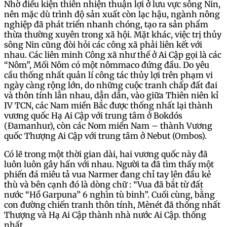
Nhờ điều kiện thiên nhiện thuận lợi ở lưu vực sông Nin,
nên mặc dù trình độ sản xuất còn lạc hậu, ngành nông
nghiệp đã phát triển nhanh chóng, tạo ra sản phẩm
thừa thường xuyên trong xã hội. Mặt khác, việc trị thủy
sông Nin cũng đòi hỏi các công xã phải liên kết với
nhau. Các liên minh Công xã như thế ở Ai Cập gọi là các
“Nôm”, Mối Nôm có một nômmaco đứng đầu. Do yêu
cầu thống nhất quản lí công tác thủy lợi trên phạm vi
ngày càng rộng lớn, do những cuộc tranh chấp đất đai
và thôn tính lẫn nhau, dẫn dẫn, vào giữa Thiên niên kỉ
IV TCN, các Nam miền Bắc được thống nhất lại thành
vương quốc Hạ Ai Cập với trung tâm ở Bokdós
(Đamanhur), còn các Nom miền Nam – thành Vương
quốc Thượng Ai Cập với trung tâm ở Nebut (Ombos).
Có lẽ trong một thời gian dài, hai vương quốc này đã
luôn luôn gây hấn với nhau. Người ta đã tìm thấy một
phiến đá miêu tả vua Narmer đang chỉ tay lên đầu kẻ
thù và bên cạnh đó là dòng chữ : “Vua đã bắt từ đất
nước “Hồ Garpuna” 6 nghìn tù binh”. Cuối cùng, bằng
con đường chiến tranh thôn tính, Mènét đã thống nhất
Thượng và Hạ Ai Cập thành nhà nước Ai Cập. thống
nhất.