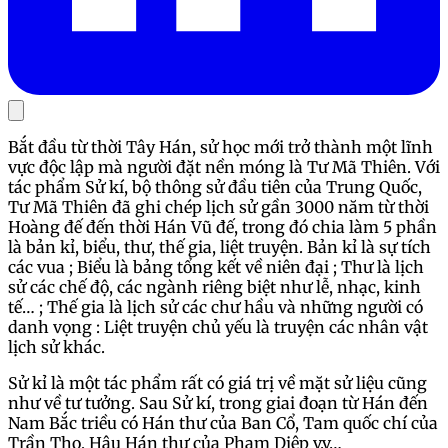
Bắt đầu từ thời Tây Hán, sử học mới trở thành một lĩnh
vực độc lập mà người đặt nền móng là Tư Mã Thiên. Với
tác phẩm Sử kí, bộ thông sử đầu tiên của Trung Quốc,
Tư Mã Thiên đã ghi chép lịch sử gần 3000 năm từ thời
Hoàng đế đến thời Hán Vũ đế, trong đó chia làm 5 phần
là bản kỉ, biểu, thư, thế gia, liệt truyện. Bản kỉ là sự tích
các vua ; Biểu là bảng tổng kết về niên đại ; Thư là lịch
sử các chế độ, các ngành riêng biệt như lễ, nhạc, kinh
tế… ; Thế gia là lịch sử các chư hầu và những người có
danh vọng : Liệt truyện chủ yếu là truyện các nhân vật
lịch sử khác.
Sử kỉ là một tác phẩm rất có giá trị về mặt sử liệu cũng
như về tư tưởng. Sau Sử kí, trong giai đoạn từ Hán đến
Nam Bắc triều có Hán thư của Ban Cổ, Tam quốc chí của
Trần Thọ, Hậu Hán thư của Phạm Diệp v.v…