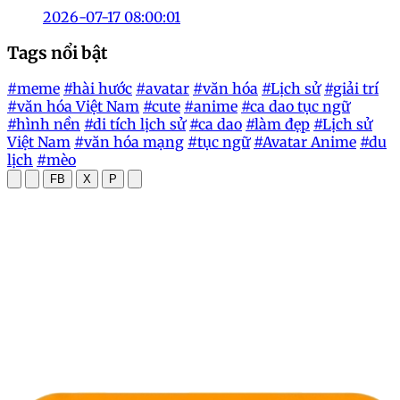
2026-07-17 08:00:01
Tags nổi bật
#meme
#hài hước
#avatar
#văn hóa
#Lịch sử
#giải trí
#văn hóa Việt Nam
#cute
#anime
#ca dao tục ngữ
#hình nền
#di tích lịch sử
#ca dao
#làm đẹp
#Lịch sử
Việt Nam
#văn hóa mạng
#tục ngữ
#Avatar Anime
#du
lịch
#mèo
FB
X
P