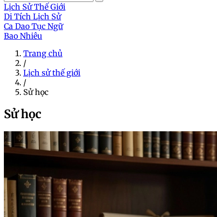
Lịch Sử Thế Giới
Di Tích Lịch Sử
Ca Dao Tục Ngữ
Bao Nhiêu
Trang chủ
/
Lịch sử thế giới
/
Sử học
Sử học