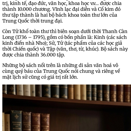
trị, kinh tế, đạo đức, văn học, khoa học v.v… được chia
thành 10.000 chương. Vĩnh lạc đại diễn và Cổ kim đó
thư tập thành là hai bộ bách khoa toàn thư lớn của
Trung Quốc thời trung đại.
Còn Tử khổ toàn thư thì biên soạn dưới thời Thanh Càn
Long (1736 – 1795), gồm có bốn phần là: Kinh (các sách
kinh điển nhà Nho); Sử, Tử (tác phẩm của các học giả
thời Chiến quốc) và Tập (văn, thơ, từ, khúc). Bộ sách này
được chia thành 36.000 tập.
Những bộ sách nổi trên là những di sản văn hoá vô
cùng quý báu của Trung Quốc nói chung và riêng về
mặt lịch sử cũng có giá trị rất lớn.