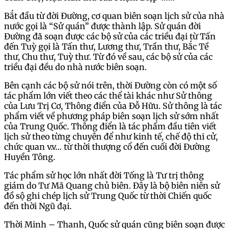
Bắt đầu từ đời Đường, cơ quan biên soạn lịch sử của nhà
nước gọi là “Sử quán” được thành lập. Sử quán đời
Đường đã soạn được các bộ sử của các triều đại từ Tấn
đến Tuỳ gọi là Tấn thư, Lương thư, Trần thư, Bắc Tề
thư, Chu thư, Tuỳ thư. Từ đó về sau, các bộ sử của các
triều đại đều do nhà nước biên soạn.
Bên cạnh các bộ sử nói trên, thời Đường còn có một số
tác phẩm lớn viết theo các thể tài khác như Sử thông
của Lưu Trị Cơ, Thông điển của Đỗ Hữu. Sử thông là tác
phẩm viết về phương pháp biên soạn lịch sử sớm nhất
của Trung Quốc. Thông điển là tác phẩm đầu tiên viết
lịch sử theo từng chuyên để như kinh tế, chế độ thi cử,
chức quan v.v… từ thời thượng cổ đến cuối đời Đường
Huyền Tông.
Tác phẩm sử học lớn nhất đời Tống là Tư trị thông
giám do Tư Mã Quang chủ biên. Đây là bộ biên niên sử
đồ sộ ghi chép lịch sử Trung Quốc từ thời Chiến quốc
đến thời Ngũ đại.
Thời Minh – Thanh, Quốc sử quán cũng biên soạn được