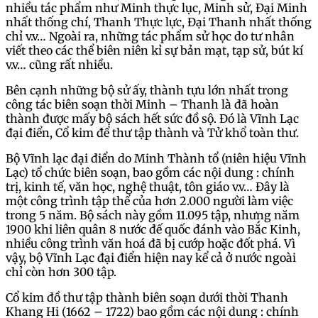
nhiều tác phẩm như Minh thực lục, Minh sử, Đại Minh
nhất thống chí, Thanh Thực lực, Đại Thanh nhất thống
chỉ v.v… Ngoài ra, những tác phẩm sử học do tư nhân
viết theo các thể biên niên kỉ sự bản mạt, tạp sử, bút kí
v.v… cũng rất nhiều.
Bên cạnh những bộ sử ấy, thành tựu lớn nhất trong
công tác biên soạn thời Minh – Thanh là đã hoàn
thành được mấy bộ sách hết sức đồ sộ. Đó là Vĩnh Lạc
đại điển, Cổ kim để thư tập thành và Tử khổ toàn thư.
Bộ Vĩnh lạc đại điển do Minh Thành tổ (niên hiệu Vĩnh
Lạc) tổ chức biên soạn, bao gồm các nội dung : chính
trị, kinh tế, văn học, nghệ thuật, tôn giáo v.v… Đây là
một công trình tập thể của hơn 2.000 người làm việc
trong 5 năm. Bộ sách này gồm 11.095 tập, nhưng năm
1900 khi liên quân 8 nước đế quốc đánh vào Bắc Kinh,
nhiều công trình văn hoá đã bị cướp hoặc đốt phá. Vì
vậy, bộ Vĩnh Lạc đại điển hiện nay kể cả ở nước ngoài
chỉ còn hơn 300 tập.
Cổ kim đồ thư tập thành biên soạn dưới thời Thanh
Khang Hi (1662 – 1722) bao gồm các nội dung : chính