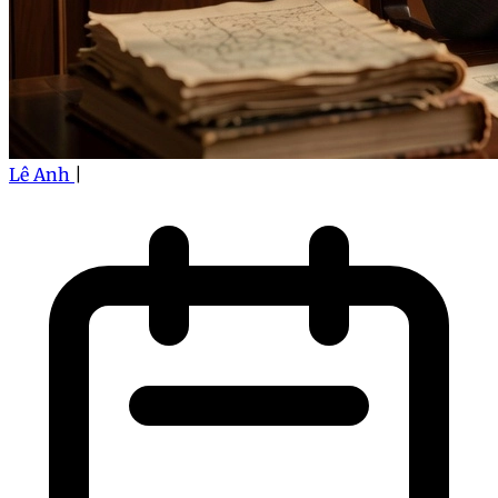
Lê Anh
|