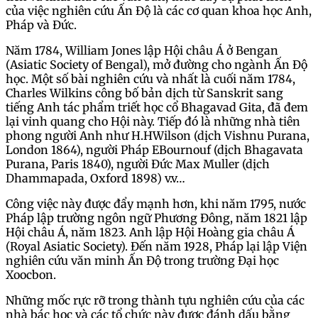
của việc nghiên cứu Ấn Độ là các cơ quan khoa học Anh,
Pháp và Đức.
Năm 1784, William Jones lập Hội châu Á ở Bengan
(Asiatic Society of Bengal), mở đường cho ngành Ấn Độ
học. Một số bài nghiên cứu và nhất là cuối năm 1784,
Charles Wilkins công bố bản dịch từ Sanskrit sang
tiếng Anh tác phẩm triết học cổ Bhagavad Gita, đã đem
lại vinh quang cho Hội này. Tiếp đó là những nhà tiên
phong người Anh như H.HWilson (dịch Vishnu Purana,
London 1864), người Pháp EBournouf (dịch Bhagavata
Purana, Paris 1840), người Đức Max Muller (dịch
Dhammapada, Oxford 1898) v.v…
Công việc này được đẩy mạnh hơn, khi năm 1795, nước
Pháp lập trường ngôn ngữ Phương Đông, năm 1821 lập
Hội châu Á, năm 1823. Anh lập Hội Hoàng gia châu Á
(Royal Asiatic Society). Đến năm 1928, Pháp lại lập Viện
nghiên cứu văn minh Ấn Độ trong trường Đại học
Xoocbon.
Những mốc rực rỡ trong thành tựu nghiên cứu của các
nhà bác học và các tổ chức này được đánh dấu bằng