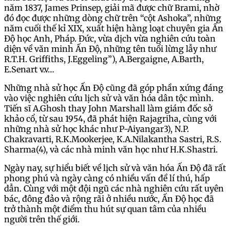
năm 1837, James Prinsep, giải mã được chữ Brami, nhờ
đó đọc được những dòng chữ trên “cột Ashoka”, những
năm cuối thế kỉ XIX, xuất hiện hàng loạt chuyên gia Ấn
Độ học Anh, Pháp. Đức, vừa dịch vừa nghiên cứu toàn
diện về văn minh Ấn Độ, những tên tuổi lừng lẫy như
R.T.H. Griffiths, J.Eggeling”), A.Bergaigne, A.Barth,
E.Senart v.v…
Những nhà sử học Ấn Độ cũng đã góp phần xứng đáng
vào việc nghiên cứu lịch sử và văn hóa dân tộc mình.
Tiến sĩ A.Ghosh thay John Marshall làm giám đốc sở
khảo cổ, từ sau 1954, đã phát hiện Rajagriha, cùng với
những nhà sử học khác như P-Aiyangar3), N.P.
Chakravarti, R.K.Mookerjee, K.A.Nilakantha Sastri, R.S.
Sharma(4), và các nhà minh văn học như H.K.Shastri.
Ngày nay, sự hiểu biết về lịch sử và văn hóa Ấn Độ đã rất
phong phú và ngày càng có nhiều vấn đề lí thú, hấp
dẫn. Cùng với một đội ngũ các nhà nghiên cứu rất uyên
bác, đông đảo và rộng rãi ở nhiều nước, Ấn Độ học đã
trở thành một điểm thu hút sự quan tâm của nhiều
người trên thế giới.