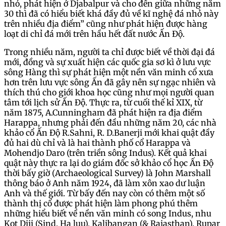
nhỏ, phát hiện ở Djabalpur và cho đến giữa những năm
30 thì đã có hiểu biết khá đầy đủ về kĩ nghệ đá nhỏ này
trên nhiều địa điểm” cũng như phát hiện được hàng
loạt di chỉ đá mới trên hầu hết đất nước Ấn Độ.
Trong nhiều năm, người ta chỉ được biết về thời đại đá
mới, đồng và sự xuất hiện các quốc gia sơ kì ở lưu vực
sông Hàng thì sự phát hiện một nền văn minh cổ xưa
hơn trên lưu vực sông Ấn đã gây nên sự ngạc nhiên và
thích thú cho giới khoa học cũng như mọi người quan
tâm tới lịch sử Ấn Độ. Thực ra, từ cuối thế kỉ XIX, từ
năm 1875, A.Cunningham đã phát hiện ra địa điểm
Harappa, nhưng phải đến đầu những năm 20, các nhà
khảo cổ Ấn Độ R.Sahni, R. D.Banerji mới khai quật đầy
đủ hai dù chỉ và là hai thành phố cổ Harappa và
Mohendjo Daro (trên triền sông Indus). Kết quả khai
quật này thực ra lại do giám đốc sở khảo cổ học Ấn Độ
thời bấy giờ (Archaeological Survey) là John Marshall
thông báo ở Anh năm 1924, đã làm xôn xao dư luận
Anh và thế giới. Từ bấy đến nay còn có thêm một số
thành thị cổ được phát hiện làm phong phú thêm
những hiểu biết về nền văn minh có song Indus, nhu
Kot Diji (Sind, Ha luu), Kalibangan (& Rajasthan), Rupar