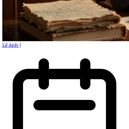
Lê Anh
|