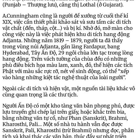
(Punjab – Thượng lưu), cảng thị Lothal (ở Gujarat).
A.Cunningham cũng là người đề xướng từ cuối thế kỉ
XIX, việc cần thiết phải khảo sát và sưu tầm các di tích
vật chất (đền, tháp, cột…) và bị kí. Nhờ đó, mở màn cho
công việc này là việc phát hiện khu di tích hang động
Adjanta. Những năm 1819 – 1879, người ta đã thấy
trong vùng núi Adjanta, gần làng Fardapur, bang
Hyderabad, Tây Ấn Độ, 29 ngôi chùa lớn tạc trong lòng
hang động. Trên vách tường của chùa đều có những
phù điêu bích họa màu lam, xanh, đỏ, thể hiện các tích
Phật với màu sắc rực rỡ, nét về sinh động, có thể “xếp
vào hàng những kiệt tác nghệ thuật của loài người”.
Ngoài các di tích và hiện vật, một nguồn tài liệu khác vô
cùng quan trọng là các thư tịch.
Người Ấn Độ có một kho tàng văn bản phong phú, được
lưu truyền ghi chép lại trên giấy, hoặc khắc trên bia,
bằng những văn tự cổ, như Phan (Sanskrit), Brahmi,
Kharosthi, Pali… Một số nhà tu hành vẫn đọc được
Sanskrit, Pali, Kharosthi (trừ Brahmi) nhưng đọc, phân
tích và khai thác các văn bản, thúc đẩy sự phát triển