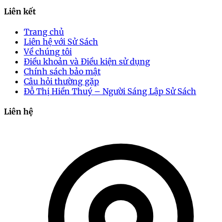
Liên kết
Trang chủ
Liên hệ với Sử Sách
Về chúng tôi
Điều khoản và Điều kiện sử dụng
Chính sách bảo mật
Câu hỏi thường gặp
Đỗ Thị Hiền Thuý – Người Sáng Lập Sử Sách
Liên hệ