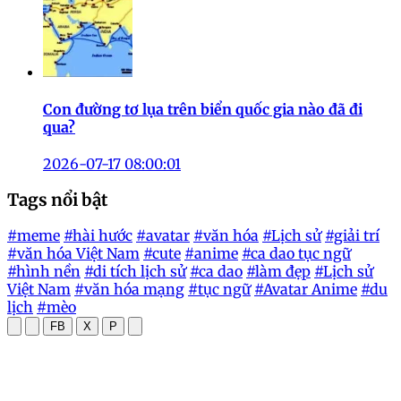
Con đường tơ lụa trên biển quốc gia nào đã đi
qua?
2026-07-17 08:00:01
Tags nổi bật
#meme
#hài hước
#avatar
#văn hóa
#Lịch sử
#giải trí
#văn hóa Việt Nam
#cute
#anime
#ca dao tục ngữ
#hình nền
#di tích lịch sử
#ca dao
#làm đẹp
#Lịch sử
Việt Nam
#văn hóa mạng
#tục ngữ
#Avatar Anime
#du
lịch
#mèo
FB
X
P