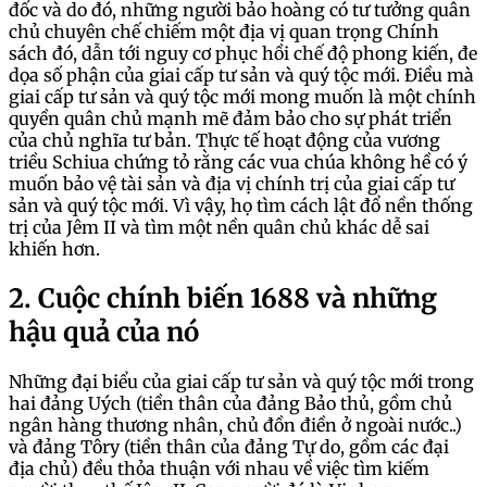
đốc và do đó, những người bảo hoàng có tư tưởng quân
chủ chuyên chế chiếm một địa vị quan trọng Chính
sách đó, dẫn tới nguy cơ phục hồi chế độ phong kiến, đe
dọa số phận của giai cấp tư sản và quý tộc mới. Điều mà
giai cấp tư sản và quý tộc mới mong muốn là một chính
quyền quân chủ mạnh mẽ đảm bảo cho sự phát triển
của chủ nghĩa tư bản. Thực tế hoạt động của vương
triều Schiua chứng tỏ rằng các vua chúa không hề có ý
muốn bảo vệ tài sản và địa vị chính trị của giai cấp tư
sản và quý tộc mới. Vì vậy, họ tìm cách lật đổ nền thống
trị của Jêm II và tìm một nền quân chủ khác dễ sai
khiến hơn.
2. Cuộc chính biến 1688 và những
hậu quả của nó
Những đại biểu của giai cấp tư sản và quý tộc mới trong
hai đảng Uých (tiền thân của đảng Bảo thủ, gồm chủ
ngân hàng thương nhân, chủ đồn điền ở ngoài nước..)
và đảng Tôry (tiền thân của đảng Tự do, gồm các đại
địa chủ) đều thỏa thuận với nhau về việc tìm kiếm