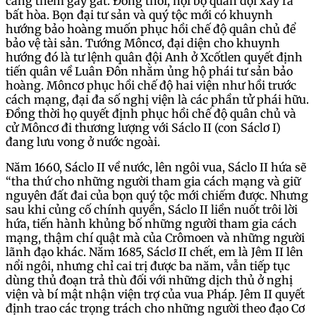
càng thêm gay gắt. Đồng thời, nội bộ quân đội xảy ra
bất hòa. Bọn đại tư sản và quý tộc mới có khuynh
hướng bảo hoàng muốn phục hồi chế độ quân chủ để
bảo vệ tài sản. Tướng Môncơ, đại diện cho khuynh
hướng đó là tư lệnh quân đội Anh ở Xcốtlen quyết định
tiến quân về Luân Đôn nhằm ủng hộ phái tư sản bảo
hoàng. Môncơ phục hồi chế độ hai viện như hồi trước
cách mạng, đại đa số nghị viện là các phần tử phái hữu.
Đồng thời họ quyết định phục hồi chế độ quân chủ và
cử Môncơ đi thương lượng với Sáclo II (con Sáclơ I)
đang lưu vong ở nước ngoài.
Năm 1660, Sáclo II về nước, lên ngôi vua, Sáclo II hứa sẽ
“tha thứ cho những người tham gia cách mạng và giữ
nguyên đất đai của bọn quý tộc mới chiếm được. Nhưng
sau khi củng cố chính quyền, Sáclo II liền nuốt trôi lời
hứa, tiến hành khủng bố những người tham gia cách
mạng, thậm chí quật mà của Crômoen và những người
lãnh đạo khác. Năm 1685, Sáclơ II chết, em là Jêm II lên
nổi ngôi, nhưng chỉ cai trị được ba năm, vẫn tiếp tục
dùng thủ đoạn trả thù đối với những dịch thủ ở nghị
viện và bí mật nhận viện trợ của vua Pháp. Jêm II quyết
định trao các trọng trách cho những người theo đạo Cơ