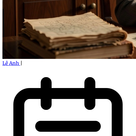
Lê Anh
|