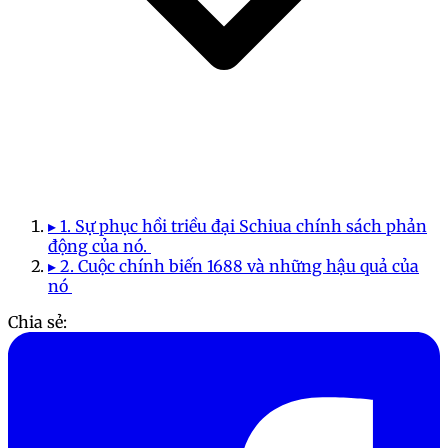
▸ 1. Sự phục hồi triều đại Schiua chính sách phản
động của nó.
▸ 2. Cuộc chính biến 1688 và những hậu quả của
nó
Chia sẻ: