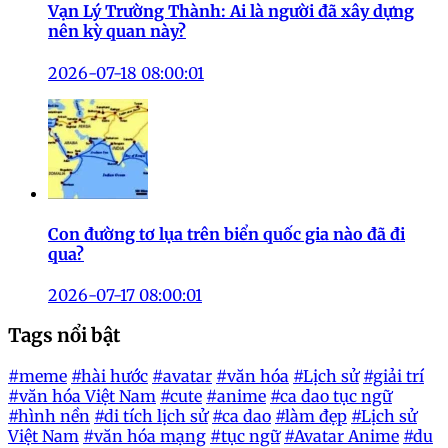
Vạn Lý Trường Thành: Ai là người đã xây dựng
nên kỳ quan này?
2026-07-18 08:00:01
Con đường tơ lụa trên biển quốc gia nào đã đi
qua?
2026-07-17 08:00:01
Tags nổi bật
#meme
#hài hước
#avatar
#văn hóa
#Lịch sử
#giải trí
#văn hóa Việt Nam
#cute
#anime
#ca dao tục ngữ
#hình nền
#di tích lịch sử
#ca dao
#làm đẹp
#Lịch sử
Việt Nam
#văn hóa mạng
#tục ngữ
#Avatar Anime
#du