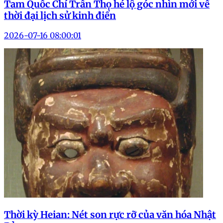
Tam Quốc Chí Trần Thọ hé lộ góc nhìn mới về
thời đại lịch sử kinh điển
2026-07-16 08:00:01
Thời kỳ Heian: Nét son rực rỡ của văn hóa Nhật