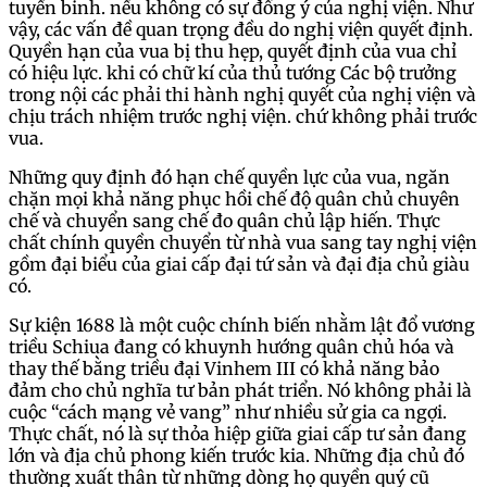
tuyển binh. nếu không có sự đồng ý của nghị viện. Như
vậy, các vấn đề quan trọng đều do nghị viện quyết định.
Quyền hạn của vua bị thu hẹp, quyết định của vua chỉ
có hiệu lực. khi có chữ kí của thủ tướng Các bộ trưởng
trong nội các phải thi hành nghị quyết của nghị viện và
chịu trách nhiệm trước nghị viện. chứ không phải trước
vua.
Những quy định đó hạn chế quyền lực của vua, ngăn
chặn mọi khả năng phục hồi chế độ quân chủ chuyên
chế và chuyển sang chế đo quân chủ lập hiến. Thực
chất chính quyền chuyển từ nhà vua sang tay nghị viện
gồm đại biểu của giai cấp đại tứ sản và đại địa chủ giàu
có.
Sự kiện 1688 là một cuộc chính biến nhằm lật đổ vương
triều Schiua đang có khuynh hướng quân chủ hóa và
thay thế bằng triều đại Vinhem III có khả năng bảo
đảm cho chủ nghĩa tư bản phát triển. Nó không phải là
cuộc “cách mạng vẻ vang” như nhiều sử gia ca ngợi.
Thực chất, nó là sự thỏa hiệp giữa giai cấp tư sản đang
lớn và địa chủ phong kiến trước kia. Những địa chủ đó
thường xuất thân từ những dòng họ quyền quý cũ