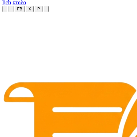
lịch
#mèo
FB
X
P