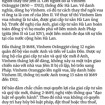
người thay thế Jêm II. Con người đó là Vinhem
Orănggiơ (1650 – 1702), thống đốc Hà Lan. Về danh
nghĩa, dòng họ Vinhem. có đủ tư cách thay thế ngôi vua
vì ông ta là con rể của Jêm II. Về thực tế thì Vinhem làm
vua nhưng là tư sản, được giai cấp tư sản Hà Lan ủng
hộ. Trước đề nghị của Anh, giai cấp tư sản Hà Lan hoàn
toàn đồng ý vì họ muốn phá vỡ liên minh Anh Pháp
(giữa Jêm II và Lui XIV), một liên minh đe dọa tới sự tồn
tại của nước cộng hòn Hà Lan.
Đầu tháng 11-1688, Vinhem Orănggiơ cùng 12 ngàn
quân đổ bộ vào nước Anh và tiến về Luân Đôn. Được sự
ủng hộ của giai cấp tư sản và quý tộc mới ở Anh,
Vinhem tháng lợi dễ dàng, không xảy ra một trận giao
chiến nào với nhà vua Jêm II bị cô lập, bỏ trốn sang
Pháp. Vinhem Oranggio lên ngôi vua, lấy danh hiệu
Vinhem III, thống trị nước Anh trong 13 năm từ 1689
đến 1702.
Để bảo đảm chắc chắn mọi quyền lợi của giai cấp tư sản
và quý tộc mới, tháng 2-1689, nghị viện thông qua “đạo
luật về quyền hành”. Theo đó nhà vua không có quyền
duy trì hay hủy bỏ luật pháp, đặt thuế hoặc thu thuế,