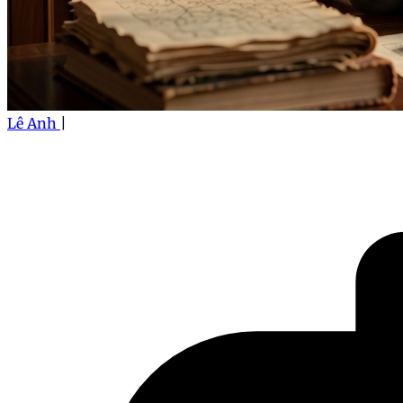
Lê Anh
|