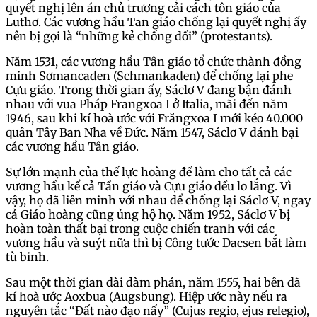
quyết nghị lên án chủ trương cải cách tôn giáo của
Luthơ. Các vương hầu Tan giáo chống lại quyết nghị ấy
nên bị gọi là “những kẻ chống đối” (protestants).
Năm 1531, các vương hầu Tân giáo tổ chức thành đồng
minh Sơmancaden (Schmankaden) để chống lại phe
Cựu giáo. Trong thời gian ấy, Sáclơ V đang bận đánh
nhau với vua Pháp Frangxoa I ở Italia, mãi đến năm
1946, sau khi kí hoà ước với Frăngxoa I mới kéo 40.000
quân Tây Ban Nha về Đức. Năm 1547, Sáclơ V đánh bại
các vương hầu Tân giáo.
Sự lớn mạnh của thế lực hoàng đế làm cho tất cả các
vương hầu kể cả Tần giáo và Cựu giáo đều lo lắng. Vì
vậy, họ đã liên minh với nhau để chống lại Sáclơ V, ngay
cả Giáo hoàng cũng ủng hộ họ. Năm 1952, Sáclơ V bị
hoàn toàn thất bại trong cuộc chiến tranh với các
vương hầu và suýt nữa thì bị Công tước Dacsen bắt làm
tù binh.
Sau một thời gian dài đàm phán, năm 1555, hai bên đã
kí hoà ước Aoxbua (Augsbung). Hiệp ước này nếu ra
nguyên tắc “Đất nào đạo nấy” (Cujus regio, ejus relegio),