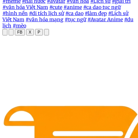
#meme
#hài hước
#avatar
#văn hóa
#Lịch sử
#giải trí
#văn hóa Việt Nam
#cute
#anime
#ca dao tục ngữ
#hình nền
#di tích lịch sử
#ca dao
#làm đẹp
#Lịch sử
Việt Nam
#văn hóa mạng
#tục ngữ
#Avatar Anime
#du
lịch
#mèo
FB
X
P