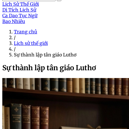
Lịch Sử Thế Giới
Di Tích Lịch Sử
Ca Dao Tục Ngữ
Bao Nhiêu
Trang chủ
/
Lịch sử thế giới
/
Sự thành lập tân giáo Luthơ
Sự thành lập tân giáo Luthơ