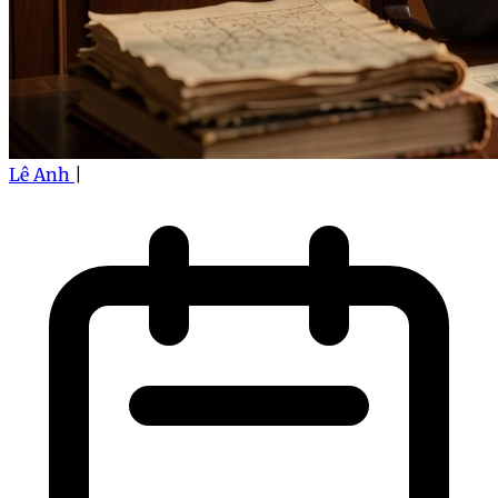
Lê Anh
|