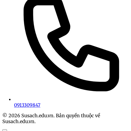
0913309847
© 2026 Susach.edu.vn. Bản quyền thuộc về
Susach.edu.vn.