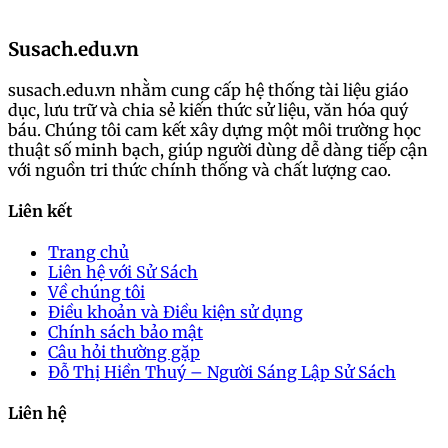
Susach.edu.vn
susach.edu.vn nhằm cung cấp hệ thống tài liệu giáo
dục, lưu trữ và chia sẻ kiến thức sử liệu, văn hóa quý
báu. Chúng tôi cam kết xây dựng một môi trường học
thuật số minh bạch, giúp người dùng dễ dàng tiếp cận
với nguồn tri thức chính thống và chất lượng cao.
Liên kết
Trang chủ
Liên hệ với Sử Sách
Về chúng tôi
Điều khoản và Điều kiện sử dụng
Chính sách bảo mật
Câu hỏi thường gặp
Đỗ Thị Hiền Thuý – Người Sáng Lập Sử Sách
Liên hệ