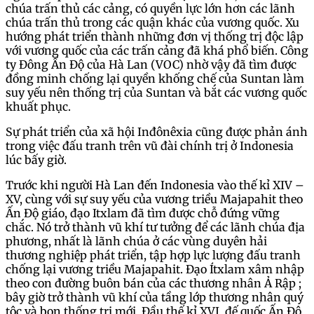
chúa trấn thủ các cảng, có quyền lực lớn hơn các lãnh
chúa trấn thủ trong các quận khác của vương quốc. Xu
hướng phát triển thành những đơn vị thống trị độc lập
với vương quốc của các trấn cảng đã khá phổ biến. Công
ty Đông Ấn Độ của Hà Lan (VOC) nhờ vậy đã tìm được
đồng minh chống lại quyền khống chế của Suntan làm
suy yếu nên thống trị của Suntan và bắt các vương quốc
khuất phục.
Sự phát triển của xã hội Inđônêxia cũng được phản ánh
trong việc đấu tranh trên vũ đài chính trị ở Indonesia
lúc bấy giờ.
Trước khi người Hà Lan đến Indonesia vào thế kỉ XIV –
XV, cùng với sự suy yếu của vương triều Majapahit theo
Ấn Độ giáo, đạo Itxlam đã tìm được chỗ đứng vững
chắc. Nó trở thành vũ khí tư tưởng để các lãnh chúa địa
phương, nhất là lãnh chúa ở các vùng duyên hải
thương nghiệp phát triển, tập hợp lực lượng đấu tranh
chống lại vương triều Majapahit. Đạo Ítxlam xâm nhập
theo con đường buôn bán của các thương nhân Ả Rập ;
bây giờ trở thành vũ khí của tầng lớp thương nhân quý
tộc và bọn thống trị mới. Đầu thế kỉ XVI, đế quốc Ấn Độ