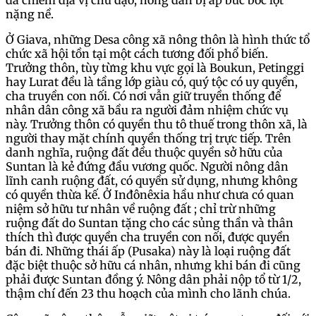
đã chiếm địa vị chủ đạo, nông dân bị áp bức bóc lột
nặng nề.
Ở Giava, những Desa công xã nông thôn là hình thức tổ
chức xã hội tồn tại một cách tương đối phổ biến.
Trưởng thôn, tùy từng khu vực gọi là Boukun, Petinggi
hay Lurat đều là tầng lớp giàu có, quý tộc có uy quyền,
cha truyền con nối. Có nơi vẫn giữ truyền thống để
nhân dân công xã bầu ra người đảm nhiệm chức vụ
này. Trưởng thôn có quyền thu tô thuế trong thôn xã, là
người thay mặt chính quyền thống trị trực tiếp. Trên
danh nghĩa, ruộng đất đều thuộc quyền sở hữu của
Suntan là kẻ đứng đầu vương quốc. Người nông dân
lĩnh canh ruộng đất, có quyền sử dụng, nhưng không
có quyền thừa kế. Ở Inđônêxia hầu như chưa có quan
niệm sở hữu tư nhân về ruộng đất ; chỉ trừ những
ruộng đất do Suntan tặng cho các sủng thần và thân
thích thì được quyền cha truyền con nối, được quyền
bán đi. Những thái ấp (Pusaka) này là loại ruộng đất
đặc biệt thuộc sở hữu cá nhân, nhưng khi bán đi cũng
phải được Suntan đồng ý. Nông dân phải nộp tổ từ 1/2,
thậm chí đến 23 thu hoạch của mình cho lãnh chúa.