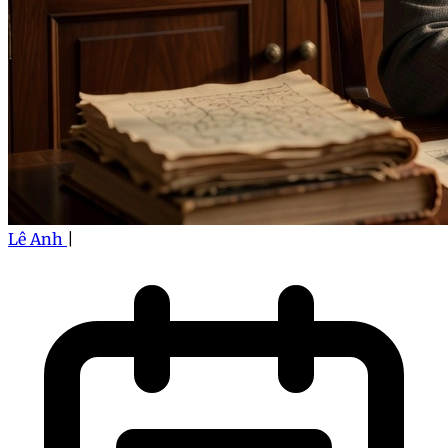
Lê Anh
|