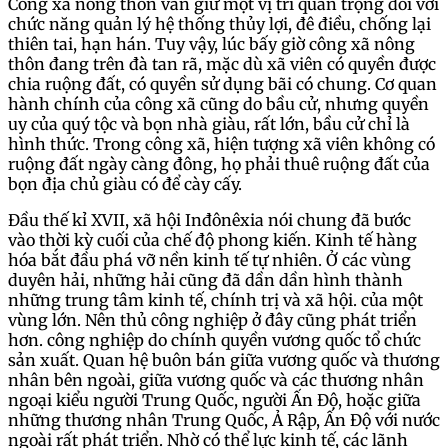
Công xã nông thôn vẫn giữ một vị trí quan trọng đối với
chức năng quản lý hệ thống thủy lợi, đê điều, chống lại
thiên tai, hạn hán. Tuy vậy, lúc bấy giờ công xã nông
thôn đang trên đà tan rã, mặc dù xã viên có quyền được
chia ruộng đất, có quyền sử dụng bãi có chung. Cơ quan
hành chính của công xã cũng do bầu cử, nhưng quyền
uy của quý tộc và bọn nhà giàu, rất lớn, bầu cử chỉ là
hình thức. Trong công xã, hiện tượng xã viên không có
ruộng đất ngày càng đông, họ phải thuê ruộng đất của
bọn địa chủ giàu có để cày cấy.
Đầu thế kỉ XVII, xã hội Inđônêxia nói chung đã bước
vào thời kỳ cuối của chế độ phong kiến. Kinh tế hàng
hóa bắt đầu phá vỡ nền kinh tế tự nhiên. Ở các vùng
duyên hải, những hải cũng đã dần dần hình thành
những trung tâm kinh tế, chính trị và xã hội. của một
vùng lớn. Nên thủ công nghiệp ở đây cũng phát triển
hơn. công nghiệp do chính quyền vương quốc tổ chức
sản xuất. Quan hệ buôn bán giữa vương quốc và thương
nhân bên ngoài, giữa vương quốc và các thương nhân
ngoại kiểu người Trung Quốc, người Ấn Độ, hoặc giữa
những thương nhân Trung Quốc, Ả Rập, Ấn Độ với nước
ngoài rất phát triển. Nhờ có thể lực kinh tế, các lãnh