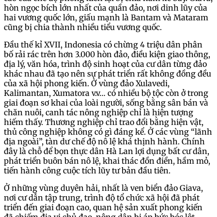
hòn ngọc bích lớn nhất của quần đảo, nơi dinh lũy của
hai vương quốc lớn, giấu mạnh là Bantam và Mataram
cũng bị chia thành nhiều tiểu vương quốc.
Đầu thế kỉ XVII, Indonesia có chừng 4 triệu dân phân
bố rải rác trên hơn 3.000 hòn đảo, điều kiện giao thông,
địa lý, văn hóa, trình độ sinh hoạt của cư dân từng đảo
khác nhau đã tạo nên sự phát triển rất không đồng đều
của xã hội phong kiến. Ở vùng đảo Xulavedi,
Kalimantan, Xumatora v.v… có nhiều bộ tộc còn ở trong
giai đoạn sơ khai của loài người, sống bằng sân bán và
chăn nuôi, canh tác nông nghiệp chỉ là hiện tượng
hiếm thấy. Thương nghiệp chỉ trao đổi bằng hiện vật,
thủ công nghiệp không có gì đáng kể. Ở các vùng “lãnh
địa ngoài”, tàn dư chế độ nô lệ khá thịnh hành. Chính
đây là chỗ để bọn thực dân Hà Lan lợi dụng bất cư dân,
phát triển buôn bán nô lệ, khai thác đồn điền, hầm mỏ,
tiến hành công cuộc tích lũy tư bản đầu tiên.
Ở những vùng duyên hải, nhất là ven biển đảo Giava,
nơi cư dẫn tập trung, trình độ tổ chức xã hội đã phát
triển đến giai đoạn cao, quan hệ sản xuất phong kiến