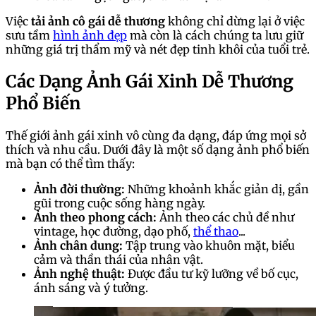
Việc
tải ảnh cô gái dễ thương
không chỉ dừng lại ở việc
sưu tầm
hình ảnh đẹp
mà còn là cách chúng ta lưu giữ
những giá trị thẩm mỹ và nét đẹp tinh khôi của tuổi trẻ.
Các Dạng Ảnh Gái Xinh Dễ Thương
Phổ Biến
Thế giới ảnh gái xinh vô cùng đa dạng, đáp ứng mọi sở
thích và nhu cầu. Dưới đây là một số dạng ảnh phổ biến
mà bạn có thể tìm thấy:
Ảnh đời thường:
Những khoảnh khắc giản dị, gần
gũi trong cuộc sống hàng ngày.
Ảnh theo phong cách:
Ảnh theo các chủ đề như
vintage, học đường, dạo phố,
thể thao
...
Ảnh chân dung:
Tập trung vào khuôn mặt, biểu
cảm và thần thái của nhân vật.
Ảnh nghệ thuật:
Được đầu tư kỹ lưỡng về bố cục,
ánh sáng và ý tưởng.