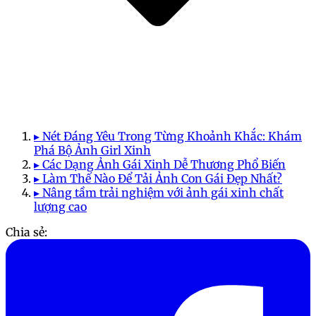
▸ Nét Đáng Yêu Trong Từng Khoảnh Khắc: Khám
Phá Bộ Ảnh Girl Xinh
▸ Các Dạng Ảnh Gái Xinh Dễ Thương Phổ Biến
▸ Làm Thế Nào Để Tải Ảnh Con Gái Đẹp Nhất?
▸ Nâng tầm trải nghiệm với ảnh gái xinh chất
lượng cao
Chia sẻ: