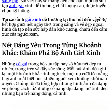
sáng tạo
. Bài viết này sẽ mang đến cho bạn một bộ sưu
tập
ảnh gái
xinh dễ thương, chất lượng cao, được tuyển
chọn kỹ lưỡng.
Tại sao ảnh
gái xinh
dễ thương lại thu hút đến vậy?
Sự
kết hợp giữa nét ngây thơ, trong sáng và vẻ đẹp ngoại
hình đã tạo nên sức hấp dẫn khó cưỡng, chạm đến cảm
xúc của người xem.
Nét Đáng Yêu Trong Từng Khoảnh
Khắc: Khám Phá Bộ Ảnh Girl Xinh
Những
cô gái
trong bộ sưu tập này sở hữu nét đẹp tự
nhiên, trong trẻo và đầy sức sống. Mỗi bức ảnh đều ghi
lại một khoảnh khắc tinh nghịch, một nụ cười tỏa nắng
hay ánh mắt biết nói, khiến người xem không khỏi xao
xuyến. Chúng tôi đã tổng hợp những hình ảnh đa dạng
về phong cách, từ những cô nàng dịu dàng, nữ tính đến
những bạn trẻ năng động, cá tính.