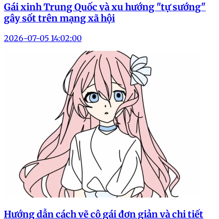
Gái xinh Trung Quốc và xu hướng "tự sướng"
gây sốt trên mạng xã hội
2026-07-05 14:02:00
Hướng dẫn cách vẽ cô gái đơn giản và chi tiết