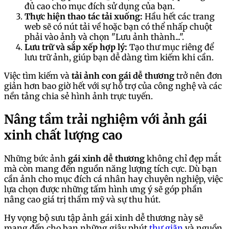
đủ cao cho mục đích sử dụng của bạn.
Thực hiện thao tác tải xuống:
Hầu hết các trang
web sẽ có nút tải về hoặc bạn có thể nhấp chuột
phải vào ảnh và chọn "Lưu ảnh thành...".
Lưu trữ và sắp xếp hợp lý:
Tạo thư mục riêng để
lưu trữ ảnh, giúp bạn dễ dàng tìm kiếm khi cần.
Việc tìm kiếm và
tải ảnh con gái dễ thương
trở nên đơn
giản hơn bao giờ hết với sự hỗ trợ của công nghệ và các
nền tảng chia sẻ hình ảnh trực tuyến.
Nâng tầm trải nghiệm với ảnh gái
xinh chất lượng cao
Những bức ảnh
gái xinh dễ thương
không chỉ đẹp mắt
mà còn mang đến nguồn năng lượng tích cực. Dù bạn
cần ảnh cho mục đích cá nhân hay chuyên nghiệp, việc
lựa chọn được những tấm hình ưng ý sẽ góp phần
nâng cao giá trị thẩm mỹ và sự thu hút.
Hy vọng bộ sưu tập ảnh gái xinh dễ thương này sẽ
mang đến cho bạn những giây phút
thư giãn
và nguồn