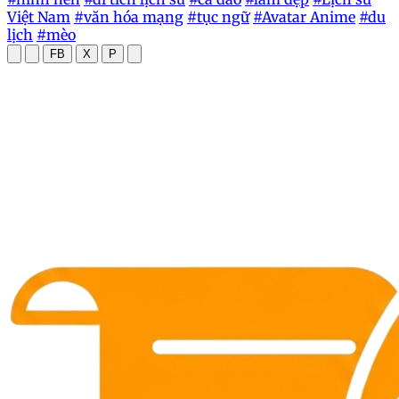
Việt Nam
#văn hóa mạng
#tục ngữ
#Avatar Anime
#du
lịch
#mèo
FB
X
P