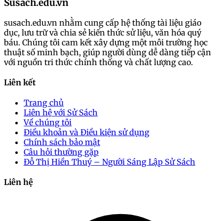
Susach.edu.vn
susach.edu.vn nhằm cung cấp hệ thống tài liệu giáo
dục, lưu trữ và chia sẻ kiến thức sử liệu, văn hóa quý
báu. Chúng tôi cam kết xây dựng một môi trường học
thuật số minh bạch, giúp người dùng dễ dàng tiếp cận
với nguồn tri thức chính thống và chất lượng cao.
Liên kết
Trang chủ
Liên hệ với Sử Sách
Về chúng tôi
Điều khoản và Điều kiện sử dụng
Chính sách bảo mật
Câu hỏi thường gặp
Đỗ Thị Hiền Thuý – Người Sáng Lập Sử Sách
Liên hệ