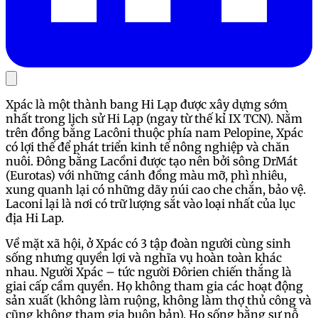
Xpác là một thành bang Hi Lạp được xây dựng sớm
nhất trong lịch sử Hi Lạp (ngay từ thế kỉ IX TCN). Nằm
trên đồng bằng Lacôni thuộc phía nam Pelopine, Xpác
có lợi thế để phát triển kinh tế nông nghiệp và chăn
nuôi. Đông bằng Lacồni được tạo nên bởi sông DrMát
(Eurotas) với những cánh đồng màu mỡ, phì nhiêu,
xung quanh lại có những dãy núi cao che chắn, bảo vệ.
Laconi lại là nơi có trữ lượng sắt vào loại nhất của lục
địa Hi Lap.
Về mặt xã hội, ở Xpác có 3 tập đoàn người cùng sinh
sống nhưng quyền lợi và nghĩa vụ hoàn toàn khác
nhau. Người Xpác – tức người Đôrien chiến thắng là
giai cấp cầm quyền. Họ không tham gia các hoạt động
sản xuất (không làm ruộng, không làm thợ thủ công và
cũng không tham gia buôn bản). Họ sống bằng sự nỗ