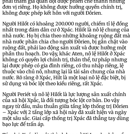
phải tham gia quân đội được phiên chế thành những
đơn vị riêng. Họ không được hưởng quyền chính trị,
không được phép kết hôn với người Đôrien.
Người Hilốt có khoảng 200.000 người, chiếm tỉ lệ đồng
nhất trong đám dân cư ở Xpác. Hilốt là nô lệ chung của
nhà nước. Họ bị chia theo những khoảng ruộng đất mà
nhà nước phân chia cho người Đôrien, bị gắn chặt vào
ruộng đất, phải lao động sản xuất và được hưởng một
phần thu hoạch. Do vậy, khác Aten, nô lệ Hilốt ở Xpác
không có quyền lợi chính trị, thân thể, tư pháp nhưng
lại được phép có gia đình riêng, có thu nhập riêng, lệ
thuộc vào chủ nô, nhưng lại là tài sản chung của nhà
nước. Rõ ràng ở Xpác, Hilt là một loại nô lệ đặc biệt, bị
sử dụng và bóc lột theo kiểu riêng, rất Xpác.
Người Periét và nô lệ Hilốt là lực lượng sản xuất chính
của xã hội Xpắc, là đối tượng bóc lột cơ bản. Do vậy
ngay từ đầu, mâu thuẫn giữa tầng lớp thống trị Đôrien
– Xpác với 2 tầng lớp xã hội này đã xuất hiện và ngày
một sâu sắc. Giai cấp thống trị Xpác đã thẳng tay dùng
bạo lực để trấn áp.