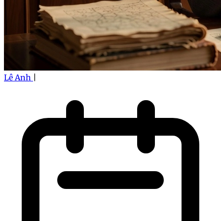
Lê Anh
|