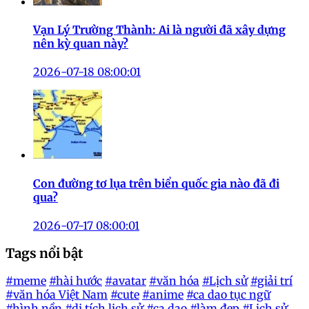
Vạn Lý Trường Thành: Ai là người đã xây dựng
nên kỳ quan này?
2026-07-18 08:00:01
Con đường tơ lụa trên biển quốc gia nào đã đi
qua?
2026-07-17 08:00:01
Tags nổi bật
#meme
#hài hước
#avatar
#văn hóa
#Lịch sử
#giải trí
#văn hóa Việt Nam
#cute
#anime
#ca dao tục ngữ
#hình nền
#di tích lịch sử
#ca dao
#làm đẹp
#Lịch sử