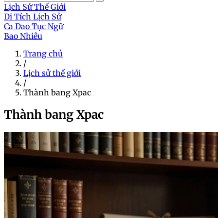
Lịch Sử Thế Giới
Di Tích Lịch Sử
Ca Dao Tục Ngữ
Bao Nhiêu
Trang chủ
/
Lịch sử thế giới
/
Thành bang Xpac
Thành bang Xpac