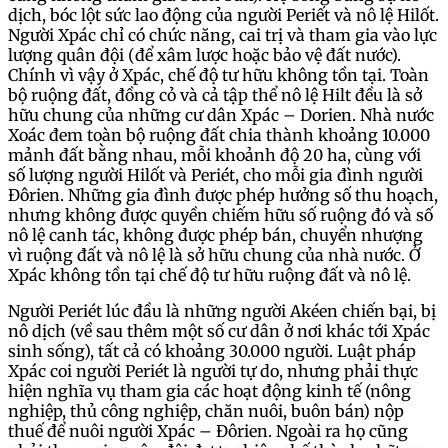
dịch, bóc lột sức lao động của người Periết và nô lệ Hilốt.
Người Xpác chỉ có chức năng, cai trị và tham gia vào lực
lượng quân đội (để xâm lược hoặc bảo vệ đất nước).
Chính vì vậy ở Xpác, chế độ tư hữu không tồn tại. Toàn
bộ ruộng đất, đồng cỏ và cả tập thể nô lệ Hilt đều là sở
hữu chung của những cư dân Xpác – Dorien. Nhà nước
Xoác đem toàn bộ ruộng đất chia thành khoảng 10.000
mảnh đất bằng nhau, mỗi khoảnh độ 20 ha, cùng với
số lượng người Hilốt và Periét, cho mỗi gia đình người
Đôrien. Những gia đình được phép hưởng số thu hoạch,
nhưng không được quyền chiếm hữu số ruộng đó và số
nô lệ canh tác, không được phép bán, chuyển nhượng
vì ruộng đất và nô lệ là sở hữu chung của nhà nước. Ở
Xpác không tồn tại chế độ tư hữu ruộng đất và nô lệ.
Người Periét lúc đầu là những người Akéen chiến bại, bị
nô dịch (về sau thêm một số cư dân ở nơi khác tới Xpác
sinh sống), tất cả có khoảng 30.000 người. Luật pháp
Xpác coi người Periét là người tự do, nhưng phải thực
hiện nghĩa vụ tham gia các hoạt động kinh tế (nông
nghiệp, thủ công nghiệp, chăn nuôi, buôn bán) nộp
thuế để nuôi người Xpác – Đôrien. Ngoài ra họ cũng