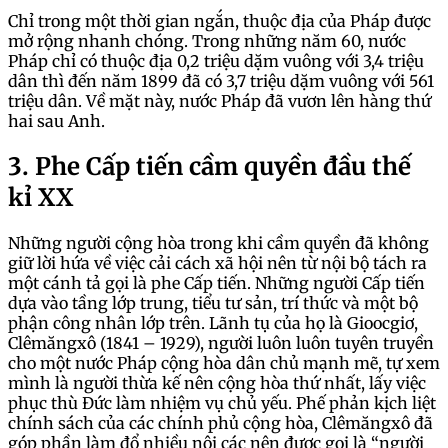
Chỉ trong một thời gian ngắn, thuộc địa của Pháp được
mở rộng nhanh chóng. Trong những năm 60, nước
Pháp chỉ có thuộc địa 0,2 triệu dặm vuông với 3,4 triệu
dân thì đến năm 1899 đã có 3,7 triệu dặm vuông với 561
triệu dân. Về mặt này, nước Pháp đã vươn lên hàng thứ
hai sau Anh.
3. Phe Cấp tiến cầm quyền đầu thế
kỉ XX
Những người cộng hòa trong khi cầm quyền đã không
giữ lời hứa về việc cải cách xã hội nên từ nội bộ tách ra
một cánh tả gọi là phe Cấp tiến. Những người Cấp tiến
dựa vào tầng lớp trung, tiểu tư sản, trí thức và một bộ
phận công nhân lớp trên. Lãnh tụ của họ là Gioocgiơ,
Clêmăngxô (1841 – 1929), người luôn luôn tuyên truyền
cho một nước Pháp cộng hòa dân chủ mạnh mẽ, tự xem
mình là người thừa kế nên cộng hòa thứ nhất, lấy việc
phục thù Đức làm nhiệm vụ chủ yếu. Phế phản kịch liệt
chính sách của các chính phủ cộng hòa, Clêmăngxô đã
góp phần làm đổ nhiều nội các nên được gọi là “người