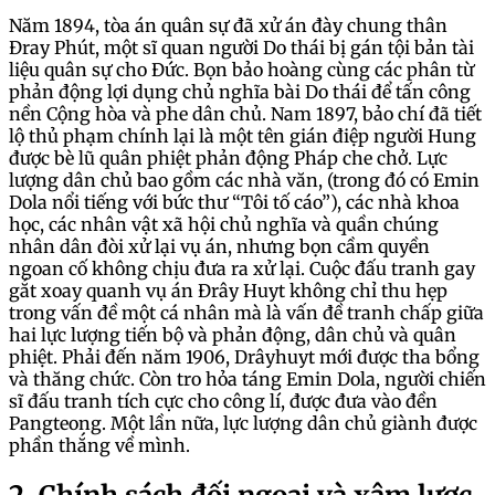
Năm 1894, tòa án quân sự đã xử án đày chung thân
Đray Phút, một sĩ quan người Do thái bị gán tội bản tài
liệu quân sự cho Đức. Bọn bảo hoàng cùng các phân từ
phản động lợi dụng chủ nghĩa bài Do thái để tấn công
nền Cộng hòa và phe dân chủ. Nam 1897, bảo chí đã tiết
lộ thủ phạm chính lại là một tên gián điệp người Hung
được bè lũ quân phiệt phản động Pháp che chở. Lực
lượng dân chủ bao gồm các nhà văn, (trong đó có Emin
Dola nổi tiếng với bức thư “Tôi tố cáo”), các nhà khoa
học, các nhân vật xã hội chủ nghĩa và quần chúng
nhân dân đòi xử lại vụ án, nhưng bọn cầm quyền
ngoan cố không chịu đưa ra xử lại. Cuộc đấu tranh gay
gắt xoay quanh vụ án Đrây Huyt không chỉ thu hẹp
trong vấn đề một cá nhân mà là vấn đề tranh chấp giữa
hai lực lượng tiến bộ và phản động, dân chủ và quân
phiệt. Phải đến năm 1906, Drâyhuyt mới được tha bổng
và thăng chức. Còn tro hỏa táng Emin Dola, người chiến
sĩ đấu tranh tích cực cho công lí, được đưa vào đền
Pangteong. Một lần nữa, lực lượng dân chủ giành được
phần thắng về mình.