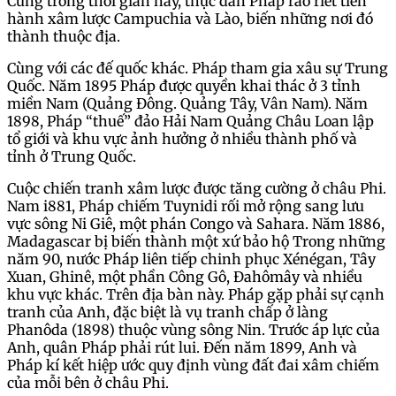
Cùng trong thời gian này, thực dân Pháp ráo riết tiến
hành xâm lược Campuchia và Lào, biến những nơi đó
thành thuộc địa.
Cùng với các đế quốc khác. Pháp tham gia xâu sự Trung
Quốc. Năm 1895 Pháp được quyền khai thác ở 3 tỉnh
miền Nam (Quảng Đông. Quảng Tây, Vân Nam). Năm
1898, Pháp “thuế” đảo Hải Nam Quảng Châu Loan lập
tổ giới và khu vực ảnh hưởng ở nhiều thành phố và
tỉnh ở Trung Quốc.
Cuộc chiến tranh xâm lược được tăng cường ở châu Phi.
Nam i881, Pháp chiếm Tuynidi rối mở rộng sang lưu
vực sông Ni Giê, một phán Congo và Sahara. Năm 1886,
Madagascar bị biến thành một xứ bảo hộ Trong những
năm 90, nước Pháp liên tiếp chinh phục Xénégan, Tây
Xuan, Ghinê, một phần Công Gô, Đahômây và nhiều
khu vực khác. Trên địa bàn này. Pháp gặp phải sự cạnh
tranh của Anh, đặc biệt là vụ tranh chấp ở làng
Phanôda (1898) thuộc vùng sông Nin. Trước áp lực của
Anh, quân Pháp phải rút lui. Đến năm 1899, Anh và
Pháp kí kết hiệp ước quy định vùng đất đai xâm chiếm
của mỗi bên ở châu Phi.