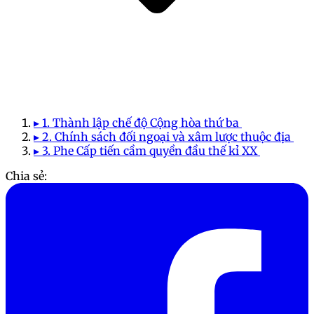
▸ 1. Thành lập chế độ Cộng hòa thứ ba
▸ 2. Chính sách đối ngoại và xâm lược thuộc địa
▸ 3. Phe Cấp tiến cầm quyền đầu thế kỉ XX
Chia sẻ: