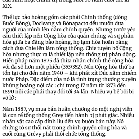
XIX.
Thế lực bảo hoàng gồm các phái Chính thống (dòng
Buốc Bông), Docleang và Bônapactơ đều muốn đưa
người của mình lên nắm chính quyền. Nhưng trước yêu
cầu thiết lập nền Cộng hòa của quán chúng và sự phân
hóa giữa ba đăng bảo hoàng, họ tạm hòa hoãn bằng
cách đưa Chie lên làm tổng thống. Chie tuyên bố Cộng
hòa nhưng thực ra là thiết lập nên thống trị phản động.
Hiến pháp năm 1875 đã thừa nhận chính thể cộng hòa
với đa số hơn một phiếu (353/352). Nên Cộng hòa thứ ba
tồn tại cho đến năm 1940 – khi phát xít Đức xâm chiếm
nước Pháp. Đặc điểm của nó là tình trạng thường xuyên
khủng hoảng nội các : chỉ trong 17 năm từ 1873 đến
1890 nội các phải thay đổi tới 34 lần. Nhiều vụ bê bối bị
vỡ lở :
Năm 1887, vụ mua bán huân chương do một nghị viên
là con rể tổng thống Grey tiến hành bị phát giác. Nhiều
nhân vật cao cấp dính líu đến vụ buôn bán này. Nó
chứng tỏ sự thối nát trong chính quyền cộng hòa và
cuối cùng Grévy phải thôi chức tổng thống.