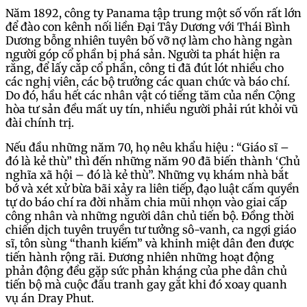
Năm 1892, công ty Panama tập trung một số vốn rất lớn
để đào con kênh nối liền Đại Tây Dương với Thái Bình
Dương bỗng nhiên tuyên bố vỡ nợ làm cho hàng ngàn
người góp cổ phần bị phá sản. Người ta phát hiện ra
rằng, để lấy cắp cổ phần, công ti đã đút lót nhiều cho
các nghị viên, các bộ trưởng các quan chức và báo chí.
Do đó, hầu hết các nhân vật có tiếng tăm của nền Cộng
hòa tư sản đều mất uy tín, nhiều người phải rút khỏi vũ
đài chính trị.
Nếu đầu những năm 70, họ nêu khẩu hiệu : “Giáo sĩ –
đó là kẻ thù” thì đến những năm 90 đã biến thành ‘Chủ
nghĩa xã hội – đó là kẻ thù”. Những vụ khám nhà bắt
bớ và xét xử bừa bãi xảy ra liên tiếp, đạo luật cấm quyền
tự do báo chí ra đời nhằm chia mũi nhọn vào giai cấp
công nhân và những người dân chủ tiến bộ. Đồng thời
chiến dịch tuyên truyền tư tưởng sô-vanh, ca ngợi giáo
sĩ, tôn sùng “thanh kiếm” và khinh miệt dân đen được
tiến hành rộng rãi. Đương nhiên những hoạt động
phản động đều gặp sức phản kháng của phe dân chủ
tiến bộ mà cuộc đấu tranh gay gắt khi đó xoay quanh
vụ án Dray Phut.