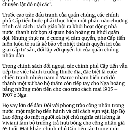
chuyên lật đổ nội các”.
Trước cao trào đấu tranh của quần chúng, các chính
phủ Cấp tiến buộc phải thực hiện một phần nào chương
trình cải cách : tách giáo hội ra khỏi hoạt động nhà
nước, thanh trừ bọn sĩ quan bảo hoàng ra khỏi quân
đội. Nhưng thực ra, ở cương vị cầm quyền, phe Cấp tiến
luôn luôn tỏ ra là kẻ bảo vệ nhiệt thành quyền lợi của
giai cấp tư sản, đối lập với quyền lợi của quần chúng
nhân dân.
Trong chính sách đối ngoại, các chính phủ Cấp tiến vẫn
tiếp tục việc hành trưởng thuộc địa, đặc biệt là cuộc
chiến tranh nhiều năm ở Maroc nhằm biến nơi đó
thành một xứ bảo hộ (năm còn tiếp tay cho Nga hoàng
bằng những món tiến cho cao trào cách mai 1905 –
1907 ở Nga.
Họ vay lớn để dân Đối với phong trào công nhân trong
nước, một mặt họ tiến hành và cải cách vụn vật, lập Bộ
Lao động do một người xã hội chủ nghĩa cải lương là
Viviani làm bộ trưởng trả hưu bóng cho công nhân già
65 tuổi. Mặt khác, chính phủ Cấp tiến tập trung mũi