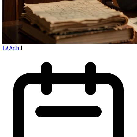
Lê Anh
|