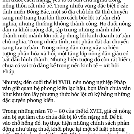
nông thôn rất nhỏ bé. Trong nhiều vùng đặc biệt ở các
tỉnh miền Đông Bác, một số địa chủ lớn đã thử chuyển
sang mở trang trại lớn theo cách bóc lột tư bản chủ
nghĩa, nhưng thường không thành công. Họ đuổi nông
dân ra khỏi ruộng đất, tập trung những mảnh nhỏ
thành một mảnh lớn rồi áp dụng lối kinh doanh tư bản
chủ nghĩa. Trong nhiều tỉnh, một phần đất đai chuyển
sang tay tư bản. Trong nông dân cũng xảy ra hiện
tượng phân hóa xã hội, một tầng lớp nông dân giàu có
bắt đầu hình thành. Nhưng hiện tượng đó còn rất hiếm,
chưa có vai trò đáng kể trong nền kinh tế – xít hội
Pháp.
Như vậy, đến cuối thế kỉ XVIII, nên nông nghiệp Pháp
vẫn giữ quan hệ phong kiến lạc hậu, bọn lãnh chúa vẫn
khư khư ôm lấy phương thức bóc lột cũ kỹ bằng những
đặc quyền phong kiến.
Trong những năm 70 – 80 của thế kỉ XVIII, giá cả nông
sản bị sụt làm cho chúa đất bị lỗ vốn nặng nề. Để bù
vào chỗ hổng đó, họ thực hiện những chính sách phản
động như tăng thuế, khôi phục lại một số luật phong