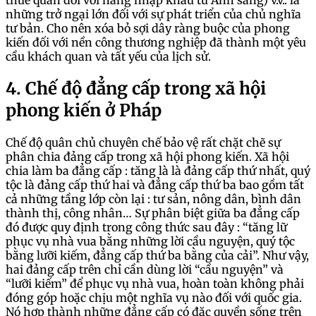
thuế quan đối với hàng nhập khẩu từ Anh sang) v.v.. là
những trở ngại lớn đối với sự phát triển của chủ nghĩa
tư bản. Cho nên xóa bỏ sợi dây ràng buộc của phong
kiến đối với nền công thương nghiệp đã thành một yêu
cầu khách quan và tất yếu của lịch sử.
4. Chế độ đẳng cấp trong xã hội
phong kiến ở Pháp
Chế độ quân chủ chuyên chế bảo vệ rất chặt chẽ sự
phân chia đảng cấp trong xã hội phong kiến. Xã hội
chia làm ba đẳng cấp : tăng là là đảng cấp thứ nhất, quý
tộc là đảng cấp thứ hai và đẳng cấp thứ ba bao gồm tất
cả những tầng lớp còn lại : tư sản, nông dân, bình dân
thành thị, công nhân… Sự phân biệt giữa ba đẳng cấp
đó được quy định trong công thức sau đây : “tăng lữ
phục vụ nhà vua bằng những lời cầu nguyện, quý tộc
bằng lưỡi kiếm, đẳng cấp thứ ba bằng của cải”. Như vậy,
hai đảng cấp trên chỉ cần dùng lời “cầu nguyện” và
“lưỡi kiếm” để phục vụ nhà vua, hoàn toàn không phải
đóng góp hoặc chịu một nghĩa vụ nào đối với quốc gia.
Nó hợp thành những đẳng cấp có đặc quyền sống trên