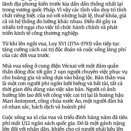
lãnh địa phong kiến trước kia dần dần thống nhất lại
trong vương quốc Pháp. Vì vậy các tỉnh vẫn duy trì tính
chất riêng biệt. của nó với những luật lệ, thuế khóa, giá
cả và hệ thống đo lường khác nhau. Điều đó gây ra
nhiều trở ngại cho việc tổ chức hành chính và phát
triển kinh tế công thương nghiệp.
Từ khi lên ngôi vua, Luy XVI (1754-1793) vẫn tiếp tục
tăng cường cách cai trị độc đoán và cuộc sống lãng phí
của các đời vua trước.
Nhà vua sống ở cung điện Vécxai với một đám quần
thần đóng đúc tới gần 2 vạn người chuyên việc phục vụ
cho hoàng gia và sống dựa vào bằng lộc. Bản thân vua
là một con người phi ngôn lười biếng và bất tài, tất cả
thời gian đều dùng vào việc săn bản. Người có ảnh
hưởng lớn lao đối với công việc cai trị lại là hoàng hậu
Mari Antonnet, công chúa nước Áo, một người đàn bà
có nhan sắc, hách dịch và hoành phí
Cuộc sống xa xỉ của vua và triều đình hàng năm đã tiêu
phí mất 1/12 ngân sách quốc gia. Đó là một gánh nặng
lớn đối với nhân dân, khiến cho có người phải kêu lên