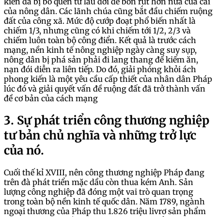
kiến đã bị bỏ quên từ lâu đời để bòn rút hơn nữa của cải
của nông dân. Các lãnh chúa cũng bắt đầu chiếm ruộng
đất của công xã. Mức độ cướp đoạt phổ biến nhất là
chiếm 1/3, nhưng cũng có khi chiếm tới 1/2, 2/3 và
chiếm luôn toàn bộ công điển. Kết quả là trước cách
mạng, nền kinh tế nông nghiệp ngày càng suy sụp,
nông dân bị phá sản phải đi lang thang để kiếm ăn,
nạn đói diễn ra liên tiếp. Do đó, giải phóng khỏi ách
phong kiến là một yêu cầu cấp thiết của nhân dân Pháp
lúc đó và giải quyết vấn đề ruộng đất đã trở thành vấn
đề cơ bản của cách mạng
3. Sự phát triển công thương nghiệp
tư bản chủ nghĩa và những trở lực
của nó.
Cuối thế kỉ XVIII, nên công thương nghiệp Pháp đang
trên đà phát triển mặc dầu còn thua kém Anh. Sản
lượng công nghiệp đã đóng một vai trò quan trọng
trong toàn bộ nền kinh tế quốc dân. Năm 1789, ngành
ngoại thương của Pháp thu 1.826 triệu livrơ sản phẩm