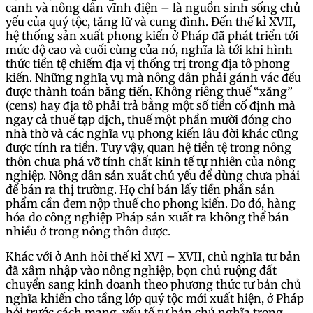
canh và nông dân vĩnh điện – là nguồn sinh sống chủ
yếu của quý tộc, tăng lữ và cung đình. Đến thế kỉ XVII,
hệ thống sản xuất phong kiến ở Pháp đã phát triển tới
mức độ cao và cuối cùng của nó, nghĩa là tới khi hình
thức tiền tệ chiếm địa vị thống trị trong địa tô phong
kiến. Những nghĩa vụ mà nông dân phải gánh vác đều
được thành toán bằng tiến. Không riêng thuế “xăng”
(cens) hay địa tô phải trả bằng một số tiền cố định mà
ngay cả thuế tạp dịch, thuế một phần mười đóng cho
nhà thờ và các nghĩa vụ phong kiến lâu đời khác cũng
được tính ra tiền. Tuy vậy, quan hệ tiền tệ trong nông
thôn chưa phá vỡ tính chất kinh tế tự nhiên của nông
nghiệp. Nông dân sản xuất chủ yếu để dùng chưa phải
để bán ra thị trường. Họ chỉ bán lấy tiền phần sản
phẩm cần đem nộp thuế cho phong kiến. Do đó, hàng
hóa do công nghiệp Pháp sản xuất ra không thể bán
nhiều ở trong nông thôn được.
Khác với ở Anh hỏi thế kỉ XVI – XVII, chủ nghĩa tư bản
đã xâm nhập vào nông nghiệp, bọn chủ ruộng đất
chuyển sang kinh doanh theo phương thức tư bản chủ
nghĩa khiến cho tầng lớp quý tộc mới xuất hiện, ở Pháp
hỏi trước cách mạng, yếu tố tư bản chủ nghĩa trong