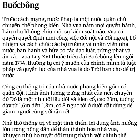
Buốcbông
Trước cách mạng, nước Pháp là một nước quân chủ
chuyên chế phong kiến. Nhà vua nắm mọi quyền hành,
hầu như không chịu một sự kiểm soát nào. Vua có
quyền quyết định mọi công việc đối nội và đối ngoại, bổ
nhiệm và cách chức các bộ trưởng và nhân viên nhà
nước, ban hành và hủy bỏ các đạo luật, trừng phạt và
ăn xá… Vua Luy XVI thuộc triều đại Buốcbông lên ngôi
năm 1774, thường tự coi ý muốn của chính mình là luật
pháp và quyền lực của nhà vua là do Trời ban cho để trị
nước.
Công cụ thống trị của nhà nước phong kiến gồm có
quân đội, Hình ảnh tượng trưng nhất của nền chuyên
60 Đó là một như tôi lâu đời và kiên cố, cao 23m, tường
dày từ 1,6m đến 1,8m, có 8 ngục tối ở dưới đặt dùng để
giam người cùng với rắn rết
Nhà thờ thống trị về mặt tinh thần, lợi dụng ảnh hưởng
lớn trong nông dân để thần thánh hóa nhà vua,
khuyên nhủ họ tuyệt đối trung thành với chính thể