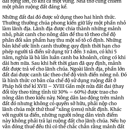
đai rộng lớn, có khi cả một vùng. Nhà thờ cũng chiếm
một phần ruộng đất đáng kể.
Những đất đai đó được sử dụng theo hai hình thức.
Thường thường chúa phong kiến giữ lấy một phần nhỏ
làm lãnh địa. Lãnh địa được chia thành những mảnh
nhỏ, phát canh cho nông dân để thu tô theo chế độ
phân đối sản phẩm hay thu một số tô cố định. Những
bản khế ước lính canh thường quy định thời hạn cho
phép người tả điển sử dụng từ 1 đến 3 năm, có khi 5
năm, nghĩa là bà lần luân canh ba khoảnh, cũng có khi
dài hơn nữa. Sau khi hết thời gian đã quy định, mảnh
đất được trả về cho lãnh chúa. Ngoài lãnh địa, phần lớn
đất đai được canh tác theo chế độ vinh điển nông nô. Đó
là hình thức cơ bản của chế độ sử dụng ruộng đất ở
Pháp hối thế kỉ XVII – XVIII Gần một nửa đất đai (thay
đổi tùy theo từng tỉnh từ 30% – 60%) được trao cho
nông dân theo kiểu này. Nông dân lao động trên mảnh
đất đó nhưng không có quyền sở hữu, phải nộp cho
lãnh chúa một thứ thuế “xăng (cens) nhất định. Khác
với người ta điển, những người nông dân vinh điểm
này không phải trả lại ruộng đất cho lãnh chúa. Nếu họ
vẫn đóng thuế đều thì có thể chắc chắn rằng mảnh đất