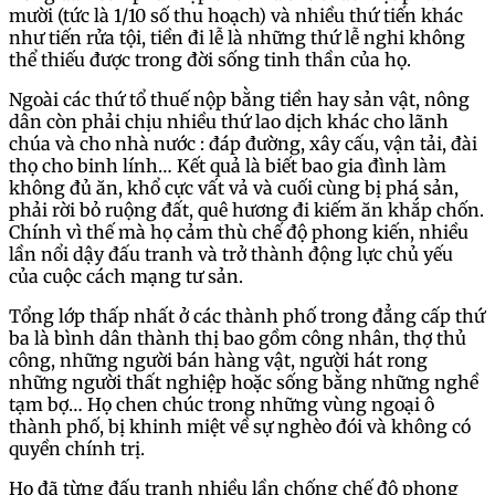
mười (tức là 1/10 số thu hoạch) và nhiều thứ tiến khác
như tiến rửa tội, tiền đi lễ là những thứ lễ nghi không
thể thiếu được trong đời sống tinh thần của họ.
Ngoài các thứ tổ thuế nộp bằng tiền hay sản vật, nông
dân còn phải chịu nhiều thứ lao dịch khác cho lãnh
chúa và cho nhà nước : đáp đường, xây cấu, vận tải, đài
thọ cho binh lính… Kết quả là biết bao gia đình làm
không đủ ăn, khổ cực vất vả và cuối cùng bị phá sản,
phải rời bỏ ruộng đất, quê hương đi kiếm ăn khắp chốn.
Chính vì thế mà họ cảm thù chế độ phong kiến, nhiều
lần nổi dậy đấu tranh và trở thành động lực chủ yếu
của cuộc cách mạng tư sản.
Tổng lớp thấp nhất ở các thành phố trong đẳng cấp thứ
ba là bình dân thành thị bao gồm công nhân, thợ thủ
công, những người bán hàng vật, người hát rong
những người thất nghiệp hoặc sống bằng những nghề
tạm bợ… Họ chen chúc trong những vùng ngoại ô
thành phố, bị khinh miệt về sự nghèo đói và không có
quyền chính trị.
Họ đã từng đấu tranh nhiều lần chống chế độ phong