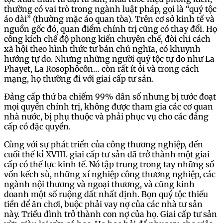
thường có vai trò trong ngành luật pháp, gọi là “quý tộc
áo dài” (thường mặc áo quan tòa). Trên cơ sở kinh tế và
nguồn gốc đó, quan điểm chính trị cũng có thay đổi. Họ
công kích chế độ phong kiến chuyên chế, đòi chi cách
xã hội theo hình thức tư bản chủ nghĩa, có khuynh
hướng tự do. Nhưng những người quý tộc tự do như La
Phayet, La Rosophôcôn… còn rất ít ỏi và trong cách
mạng, họ thường đi với giai cấp tư sản.
Đảng cấp thứ ba chiếm 99% dân số nhưng bị tước đoạt
mọi quyền chính trị, không được tham gia các cơ quan
nhà nước, bị phụ thuộc và phải phục vụ cho các đảng
cấp có đặc quyền.
Cùng với sự phát triển của công thương nghiệp, đến
cuối thế kỉ XVIII. giai cấp tư sản đã trở thành một giai
cấp có thế lực kinh tế. Nó tập trung trong tay những số
vốn kếch sù, những xí nghiệp công thương nghiệp, các
ngành nội thương và ngoại thương, và cũng kinh
doanh một số ruộng đất nhất định. Bọn quý tộc thiếu
tiền để ăn chơi, buộc phải vay nợ của các nhà tư sản
này. Triều đình trở thành con nợ của họ. Giai cấp tư sản