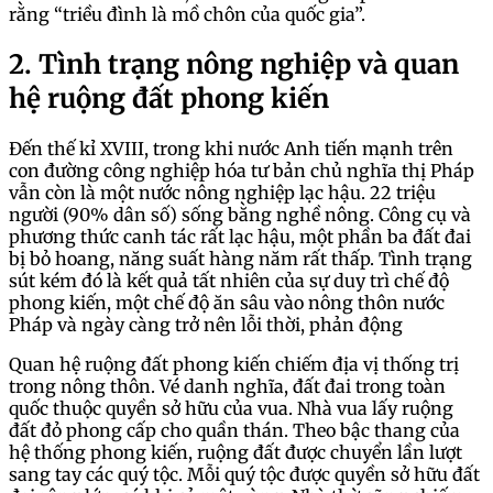
rằng “triều đình là mồ chôn của quốc gia”.
2. Tình trạng nông nghiệp và quan
hệ ruộng đất phong kiến
Đến thế kỉ XVIII, trong khi nước Anh tiến mạnh trên
con đường công nghiệp hóa tư bản chủ nghĩa thị Pháp
vẫn còn là một nước nông nghiệp lạc hậu. 22 triệu
người (90% dân số) sống bằng nghề nông. Công cụ và
phương thức canh tác rất lạc hậu, một phần ba đất đai
bị bỏ hoang, năng suất hàng năm rất thấp. Tình trạng
sút kém đó là kết quả tất nhiên của sự duy trì chế độ
phong kiến, một chế độ ăn sâu vào nông thôn nước
Pháp và ngày càng trở nên lỗi thời, phản động
Quan hệ ruộng đất phong kiến chiếm địa vị thống trị
trong nông thôn. Vé danh nghĩa, đất đai trong toàn
quốc thuộc quyền sở hữu của vua. Nhà vua lấy ruộng
đất đỏ phong cấp cho quần thán. Theo bậc thang của
hệ thống phong kiến, ruộng đất được chuyển lần lượt
sang tay các quý tộc. Mỗi quý tộc được quyền sở hữu đất