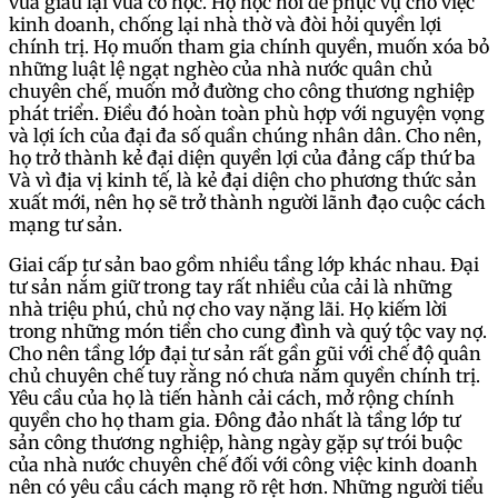
vừa giàu lại vừa có học. Họ học hỏi để phục vụ cho việc
kinh doanh, chống lại nhà thờ và đòi hỏi quyền lợi
chính trị. Họ muốn tham gia chính quyền, muốn xóa bỏ
những luật lệ ngạt nghèo của nhà nước quân chủ
chuyên chế, muốn mở đường cho công thương nghiệp
phát triển. Điều đó hoàn toàn phù hợp với nguyện vọng
và lợi ích của đại đa số quần chúng nhân dân. Cho nên,
họ trở thành kẻ đại diện quyền lợi của đảng cấp thứ ba
Và vì địa vị kinh tế, là kẻ đại diện cho phương thức sản
xuất mới, nên họ sẽ trở thành người lãnh đạo cuộc cách
mạng tư sản.
Giai cấp tư sản bao gồm nhiều tầng lớp khác nhau. Đại
tư sản nắm giữ trong tay rất nhiều của cải là những
nhà triệu phú, chủ nợ cho vay nặng lãi. Họ kiếm lời
trong những món tiền cho cung đình và quý tộc vay nợ.
Cho nên tầng lớp đại tư sản rất gần gũi với chế độ quân
chủ chuyên chế tuy rằng nó chưa nắm quyền chính trị.
Yêu cầu của họ là tiến hành cải cách, mở rộng chính
quyền cho họ tham gia. Đông đảo nhất là tầng lớp tư
sản công thương nghiệp, hàng ngày gặp sự trói buộc
của nhà nước chuyên chế đối với công việc kinh doanh
nên có yêu cầu cách mạng rõ rệt hơn. Những người tiểu