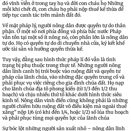
đó vĩnh viễn ở trong tay họ và đời con cháu họ Những
mỗi khi chết đi, con cháu họ phải nộp thuế kế thừa để
tiếp tục canh tác trên mảnh đất đó.
Về mặt pháp lý, người nông dân được quyền tự do thân
phận. Ở một số nơi phía đông và phía bắc nước Pháp
vẫn tồn tại một số ít nông nó, còn phần lớn là nông dân
tự do. Họ có quyền tự do di chuyển nhà cửa, ký kết khế
ước tài sản và hưởng quyền thừa kế.
Tuy vậy, đằng sau hình thức pháp lí đó vẫn là tình
trạng bị phụ thuộc trong thực tế. Những người nông
dân lính canh bị trói buộc vào ruộng đất và quyền tư
pháp của lãnh chúa, vào những đặc quyền trung cổ và
phải phục vụ việc riêng cho gia đình chúa đất. Họ nạp
cho lãnh chúa địa tô phong kiến (từ 1/3 đến 1/2 thu
hoạch) và chịu nhiều thứ tố khác dưới hình thức siêu
kinh tế. Nông dân vinh điển cũng không phải là những
người chiếm hữu ruộng đất vô điều kiện mà ngoài thuế
xăng” nộp 1/6 (có khi đến 1/4, hoặc 1/2) số lúa thu hoạch
và phải phục tùng mọi quyền lực của lãnh chúa
Sự bóc lột những người sản xuất nhỏ – nông dân lĩnh