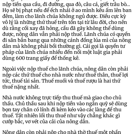
nộp tiền qua cầu, đi đường, qua đò, câu cá, giết trâu bò…
Họ sẽ bị phạt nếu để ếch nhái ở ao mình kêu ấm lên ban
đêm, làm cho lãnh chúa không ngủ được. Điều cực kỳ
vô lý là những thứ thuế trên tồn tại từ lâu đời, cho nên
dù rằng cối xay đã hỏng, cầu đã gãy không thể dùng
được, nông dân vẫn phải nộp thuế. Lãnh chúa có quyền
đi săn bắn bang qua những cánh đồng lúa mì của nông
dân mà không phải bồi thường gì. Cái gọi là quyền tư
pháp của lãnh chúa nhiều đến nổi một luật gia phải
dùng 600 trang giấy để thống kê.
Ngoài việc nộp thuế cho lãnh chúa, nông dân còn phải
nộp các thứ thuế cho nhà nước như thuế thân, thuế lợi
tức, thuế tài sản. Thuế muối và thuế rượu là hai thứ
thuế nặng nhất.
Nhà nước không trực tiếp thu thuế mà giao cho chủ
thấu. Chủ thầu sau khi nộp tiền vào ngân quỹ sẽ dùng
bọn tay chân có lính đi kèm kéo vào các làng để thu
thuế. Tất nhiên lối thu thuế như vậy chẳng khác gì
cướp bắc, vơ vét của cải của nông dân.
Nông dân còn phải nộp cho nhà thờ thuế một phần