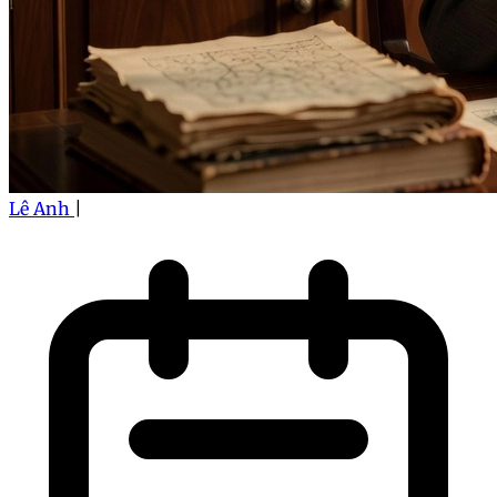
Lê Anh
|