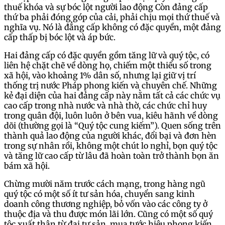
thuế khóa và sự bóc lột người lao động Còn đảng cấp
thứ ba phải đóng góp của cải, phải chịu mọi thứ thuế và
nghĩa vụ. Nó là đẳng cấp không có đặc quyền, một đảng
cấp thấp bị bóc lột và áp bức.
Hai đảng cấp có đặc quyền gồm tăng lữ và quý tộc, có
liên hệ chặt chẽ về dòng họ, chiếm một thiểu số trong
xã hội, vào khoảng 1% dân số, nhưng lại giữ vị trí
thống trị nước Pháp phong kiến và chuyên chế. Những
kẻ đại diện của hai đảng cấp này nằm tất cả các chức vụ
cao cấp trong nhà nước và nhà thờ, các chức chỉ huy
trong quân đội, luôn luôn ở bên vua, kiêu hãnh về dòng
dõi (thường gọi là “Quý tộc cung kiếm”). Quen sống trên
thành quả lao động của người khác, đổi bại và đơn hèn
trong sự nhân rồi, không một chút lo nghỉ, bọn quý tộc
và tăng lữ cao cấp từ lâu đã hoàn toàn trở thành bọn ăn
bám xã hội.
Chừng mười năm trước cách mạng, trong hàng ngũ
quý tộc có một số ít tư sản hóa, chuyển sang kinh
doanh công thương nghiệp, bỏ vốn vào các công ty ở
thuộc địa và thu được món lãi lớn. Cũng có một số quý
tộc xuất thân từ đại tư sản, mua tước hiệu phong kiến,