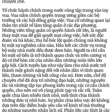
chuyên chế.
Tổ chức hành chính trong nước cũng tập trung vào tay
vua. Vua nắm chính quyền trung ương gồm các bộ
trưởng và các hội đồng giúp việc. Vua cử những quan lại
thân tín nhất về làm tổng quản ở các địa phương.
Những viên tổng quản có quyền hành rất lớn, là người
thay mặt vua để giải quyết mọi công việc, hết sức độc
đoán và hà khác, tha hồ bóc lột quần chúng mà không
bị một sự nghiêm cấm nào. Hầu hết các chức vụ trong
bộ máy nhà nước đều được đem bán. Người ta chỉ cần
bỏ một số tiền là trở thành quan chức và trên cương vị
đó có thể bòn rút của nhân dân những món tiền lớn
gấp bội. Cách tuyển lựa như vậy làm cho nhà nước trở
thành một gánh nặng đối với nhân dân vì tính quan
liêu, tham nhũng và bất công của nó. Hơn nữa, chế độ
chuyên chế đã duy trì những đạo luật, những nguyên
tắc và những tập tục phong kiến trong các cơ cấu chính
quyền, cho nên nó vô cùng phức tạp và rắc rối. Toàn
quốc chia làm nhiều tỉnh nhỏ, mỗi tỉnh chia thành
những đơn vị nhỏ hơn. Sự phân chia khu vực đó không
dựa trên đặc điểm hoặc yêu cầu về kinh tế mà thường
do những nguyên nhân lịch sử. Phần lớn các tỉnh là các