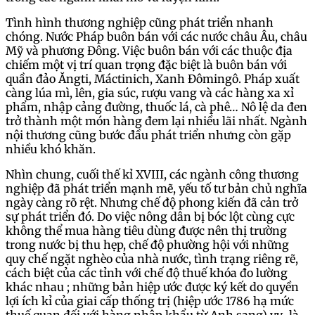
Tình hình thương nghiệp cũng phát triển nhanh
chóng. Nước Pháp buôn bán với các nước châu Âu, châu
Mỹ và phương Đông. Việc buôn bán với các thuộc địa
chiếm một vị trí quan trọng đặc biệt là buôn bán với
quần đảo Ăngti, Máctinich, Xanh Đômingô. Pháp xuất
càng lúa mì, lên, gia súc, rượu vang và các hàng xa xỉ
phẩm, nhập cảng đường, thuốc lá, cà phê… Nô lệ da đen
trở thành một món hàng đem lại nhiều lãi nhất. Ngành
nội thương cũng bước đầu phát triển nhưng còn gặp
nhiều khó khăn.
Nhìn chung, cuối thế kỉ XVIII, các ngành công thương
nghiệp đã phát triển mạnh mẽ, yếu tố tư bản chủ nghĩa
ngày càng rõ rệt. Nhưng chế độ phong kiến đã cản trở
sự phát triển đó. Do việc nông dân bị bóc lột cùng cực
không thể mua hàng tiêu dùng được nên thị trường
trong nước bị thu hẹp, chế độ phường hội với những
quy chế ngặt nghèo của nhà nước, tình trạng riêng rẽ,
cách biệt của các tỉnh với chế độ thuế khóa đo lường
khác nhau ; những bản hiệp ước được ký kết do quyền
lợi ích kỉ của giai cấp thống trị (hiệp ước 1786 hạ mức