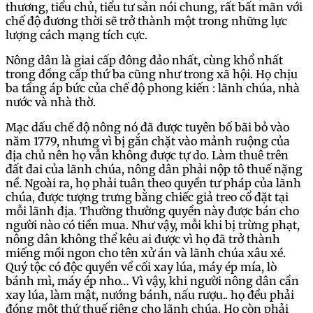
thương, tiểu chủ, tiểu tư sản nói chung, rất bất mãn với
chế độ đương thời sẽ trở thành một trong những lực
lượng cách mạng tích cực.
Nông dân là giai cấp đông đảo nhất, cùng khổ nhất
trong đồng cấp thứ ba cũng như trong xã hội. Họ chịu
ba tầng áp bức của chế độ phong kiến : lãnh chúa, nhà
nước và nhà thờ.
Mạc dấu chế độ nông nó đã được tuyên bố bãi bỏ vào
năm 1779, nhưng vì bị gắn chặt vào mảnh ruộng của
địa chủ nên họ vẫn không được tự do. Làm thuê trên
đất đai của lãnh chúa, nông dân phải nộp tô thuế nặng
nề. Ngoài ra, họ phải tuân theo quyền tư pháp của lãnh
chúa, được tượng trưng bằng chiếc giả treo cổ đặt tại
mỗi lãnh địa. Thường thường quyền này được bán cho
người nào có tiền mua. Như vậy, mỗi khi bị trừng phạt,
nông dân không thể kêu ai được vì họ đã trở thành
miếng mồi ngon cho tên xử án và lãnh chúa xâu xé.
Quý tộc có độc quyền về cối xay lúa, máy ép mía, lò
bánh mì, máy ép nho… Vì vậy, khi người nông dân cần
xay lúa, làm mật, nướng bánh, nấu rượu.. họ đều phải
đóng một thứ thuế riêng cho lãnh chúa. Họ còn phải