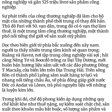
nông nghiệp và gần 525 triệu livrơ sản phẩm công
nghiệp.
Sự phát triển của công thương nghiệp đã làm cho bộ
mặt của những thành phố thời trung cổ thay đổi hẳn.
Thủ đô Pari với 50. vạn dân, trong đó có 6 vạn thợ làm
thuê, là một trung tâm công thương nghiệp, một thành
phố nổi tiếng thế giới về sản xuất mỹ phẩm
Dọc theo biên giới từ phía bắc xuống đến xây nam.
người ta thấy nhiên trung tâm kinh sẽ quan trọng:
Ruăng và Havrơ, nơi tập trung công nghiệp vài sợi ; hải
cảng Năng Tơ và Boocđô trông ra Đại Tây Dương, mới
buôn bán hương liệu sầm uất với các đảo phương Đông
T Macxây, cửa biển lớn trên Địa Trung Hải. Trên sông
Rôn có thành phố Lyông săm xuất hàng tơ lụG và
nhang nổi tiếng châu Âu, về phía đông giáp giới nước
Đức có Andat và Lôren, trà phủ nguyên liệu với những
là luyện kim lớn.
Trong khi đó, chế độ phong kiến áp dụng những quy
chế khắt khe như thuế nặng, sự kiểm soát chặt chẽ, sản
xuất theo khuôn mẫu bắt buộc, số lượng sản phẩm và