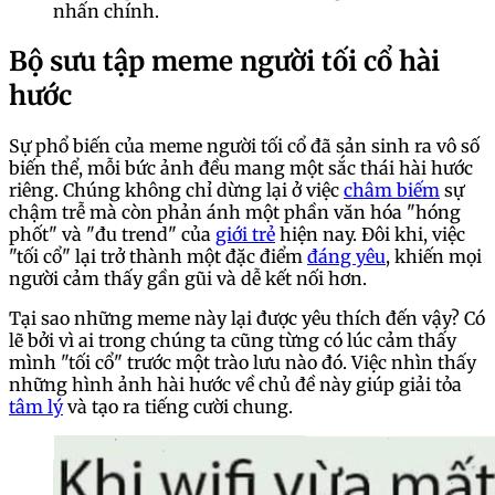
nhấn chính.
Bộ sưu tập meme người tối cổ hài
hước
Sự phổ biến của meme người tối cổ đã sản sinh ra vô số
biến thể, mỗi bức ảnh đều mang một sắc thái hài hước
riêng. Chúng không chỉ dừng lại ở việc
châm biếm
sự
chậm trễ mà còn phản ánh một phần văn hóa "hóng
phốt" và "đu trend" của
giới trẻ
hiện nay. Đôi khi, việc
"tối cổ" lại trở thành một đặc điểm
đáng yêu
, khiến mọi
người cảm thấy gần gũi và dễ kết nối hơn.
Tại sao những meme này lại được yêu thích đến vậy? Có
lẽ bởi vì ai trong chúng ta cũng từng có lúc cảm thấy
mình "tối cổ" trước một trào lưu nào đó. Việc nhìn thấy
những hình ảnh hài hước về chủ đề này giúp giải tỏa
tâm lý
và tạo ra tiếng cười chung.