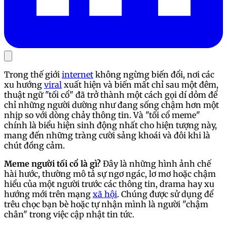
Trong thế giới
internet
không ngừng biến đổi, nơi các
xu hướng
viral
xuất hiện và biến mất chỉ sau một đêm,
thuật ngữ "tối cổ" đã trở thành một cách gọi dí dỏm để
chỉ những người dường như đang sống chậm hơn một
nhịp so với dòng chảy thông tin. Và "tối cổ meme"
chính là biểu hiện sinh động nhất cho hiện tượng này,
mang đến những tràng cười sảng khoái và đôi khi là
chút đồng cảm.
Meme người tối cổ là gì?
Đây là những hình ảnh chế
hài hước, thường mô tả sự ngơ ngác, lơ mơ hoặc chậm
hiểu của một người trước các thông tin, drama hay xu
hướng mới trên mạng
xã hội
. Chúng được sử dụng để
trêu chọc bạn bè hoặc tự nhận mình là người "chậm
chân" trong việc cập nhật tin tức.