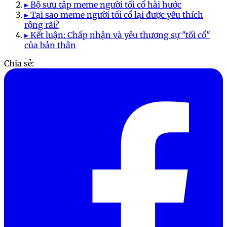
▸ Bộ sưu tập meme người tối cổ hài hước
▸ Tại sao meme người tối cổ lại được yêu thích
rộng rãi?
▸ Kết luận: Chấp nhận và yêu thương sự "tối cổ"
của bản thân
Chia sẻ: