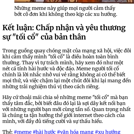
Những meme này giúp mọi người cảm thấy
bớt cô đơn khi không theo kịp các xu hướng.
Kết luận: Chấp nhận và yêu thương
sự "tối cổ" của bản thân
Trong guồng quay chóng mặt của mạng xã hội, việc đôi
khi cảm thấy mình "tối cổ" là điều hoàn toàn bình
thường. Thay vì tự trách mình, hãy xem đó như một
nét cá tính hài hước và độc đáo. Meme người tối cổ
chính là lời nhắc nhở vui vẻ rằng không ai có thể biết
mọi thứ, và việc chậm lại một chút đôi khi lại mang đến
những trải nghiệm thú vị theo cách riêng.
Hãy cứ thoải mái chia sẻ những meme "tối cổ" mà bạn
thấy tâm đắc, bởi biết đâu đó lại là sợi dây kết nối bạn
với những người bạn mới cùng tần số. Quan trọng nhất
là chúng ta tận hưởng thế giới internet theo cách của
mình, với đầy đủ tiếng cười và sự thấu hiểu.
Thẻ:
#meme
#hài hước
#văn hóa mạng
#xu hướng