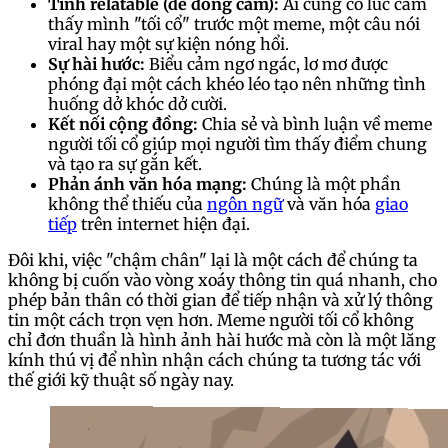
Tính relatable (dễ đồng cảm):
Ai cũng có lúc cảm
thấy mình "tối cổ" trước một meme, một câu nói
viral hay một sự kiện nóng hổi.
Sự hài hước:
Biểu cảm ngơ ngác, lơ mơ được
phóng đại một cách khéo léo tạo nên những tình
huống dở khóc dở cười.
Kết nối cộng đồng:
Chia sẻ và bình luận về meme
người tối cổ giúp mọi người tìm thấy điểm chung
và tạo ra sự gắn kết.
Phản ánh văn hóa mạng:
Chúng là một phần
không thể thiếu của
ngôn ngữ
và văn hóa
giao
tiếp
trên internet hiện đại.
Đôi khi, việc "chậm chân" lại là một cách để chúng ta
không bị cuốn vào vòng xoáy thông tin quá nhanh, cho
phép bản thân có thời gian để tiếp nhận và xử lý thông
tin một cách trọn vẹn hơn. Meme người tối cổ không
chỉ đơn thuần là hình ảnh hài hước mà còn là một lăng
kính thú vị để nhìn nhận cách chúng ta tương tác với
thế giới kỹ thuật số ngày nay.