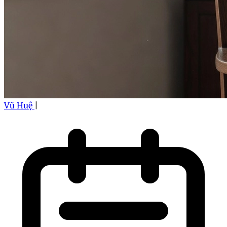
Vũ Huệ
|