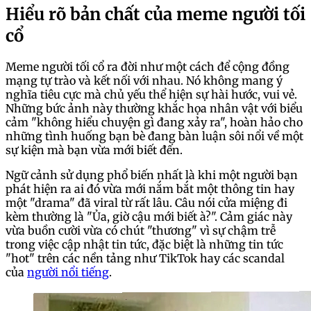
Hiểu rõ bản chất của meme người tối
cổ
Meme người tối cổ ra đời như một cách để cộng đồng
mạng tự trào và kết nối với nhau. Nó không mang ý
nghĩa tiêu cực mà chủ yếu thể hiện sự hài hước, vui vẻ.
Những bức ảnh này thường khắc họa nhân vật với biểu
cảm "không hiểu chuyện gì đang xảy ra", hoàn hảo cho
những tình huống bạn bè đang bàn luận sôi nổi về một
sự kiện mà bạn vừa mới biết đến.
Ngữ cảnh sử dụng phổ biến nhất là khi một người bạn
phát hiện ra ai đó vừa mới nắm bắt một thông tin hay
một "drama" đã viral từ rất lâu. Câu nói cửa miệng đi
kèm thường là "Ủa, giờ cậu mới biết à?". Cảm giác này
vừa buồn cười vừa có chút "thương" vì sự chậm trễ
trong việc cập nhật tin tức, đặc biệt là những tin tức
"hot" trên các nền tảng như TikTok hay các scandal
của
người nổi tiếng
.